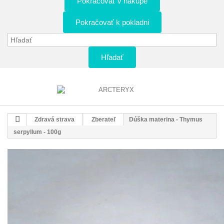
Pokračovať v nákupe
Pokračovať k pokladni
Hľadať
Zdravá strava
Zberateľ
Dúška materina - Thymus
serpyllum - 100g