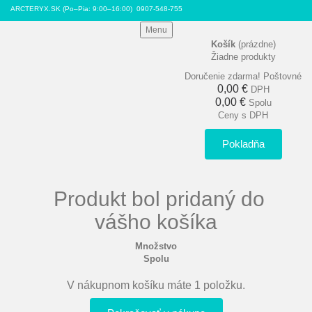
ARCTERYX.SK (Po–Pia: 9:00–16:00)
0907-548-755
Menu
Košík
(prázdne)
Žiadne produkty
Doručenie zdarma!
Poštovné
0,00 €
DPH
0,00 €
Spolu
Ceny s DPH
Pokladňa
Produkt bol pridaný do
vášho košíka
Množstvo
Spolu
V nákupnom košíku máte 1 položku.