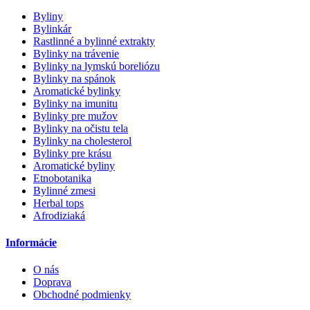
Byliny
Bylinkár
Rastlinné a bylinné extrakty
Bylinky na trávenie
Bylinky na lymskú boreliózu
Bylinky na spánok
Aromatické bylinky
Bylinky na imunitu
Bylinky pre mužov
Bylinky na očistu tela
Bylinky na cholesterol
Bylinky pre krásu
Aromatické byliny
Etnobotanika
Bylinné zmesi
Herbal tops
Afrodiziaká
Informácie
O nás
Doprava
Obchodné podmienky