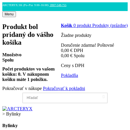
ARCTERYX.SK (Po–Pia: 9:00–16:00)
0907-548-755
Menu
Produkt bol
Košík
0
produkt
Produkty
(prázdne)
pridaný do vášho
Žiadne produkty
košíka
Doručenie zdarma!
Poštovné
0,00 €
DPH
Množstvo
0,00 €
Spolu
Spolu
Ceny s DPH
Počet produktov vo vašom
košíku:
0
.
V nákupnom
Pokladňa
košíku máte 1 položku.
Pokračovať v nákupe
Pokračovať k pokladni
>
Bylinky
Bylinky