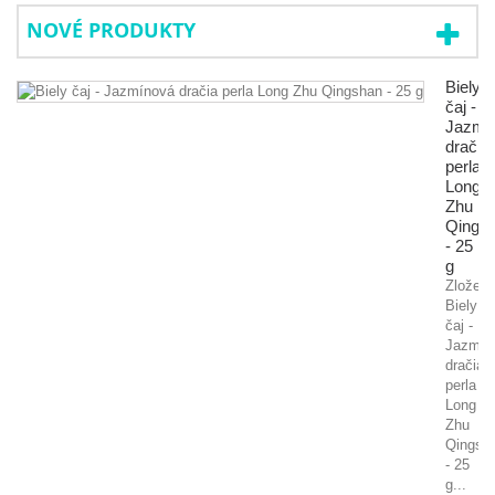
NOVÉ PRODUKTY
Biely
čaj -
Jazmí
dračia
perla
Long
Zhu
Qings
- 25
g
Zloženi
Biely
čaj -
Jazmín
dračia
perla
Long
Zhu
Qingsh
- 25
g...