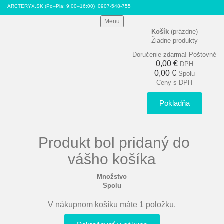
ARCTERYX.SK (Po–Pia: 9:00–16:00)
0907-548-755
Menu
Košík
(prázdne)
Žiadne produkty
Doručenie zdarma!
Poštovné
0,00 €
DPH
0,00 €
Spolu
Ceny s DPH
Pokladňa
Produkt bol pridaný do
vášho košíka
Množstvo
Spolu
V nákupnom košíku máte 1 položku.