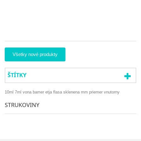
zl
ve
ob
pr
5
Všetky nové produkty
ŠTÍTKY
10ml
7ml
vona
bamer
etja
flasa
sklenena
mm
priemer
vnutorny
STRUKOVINY