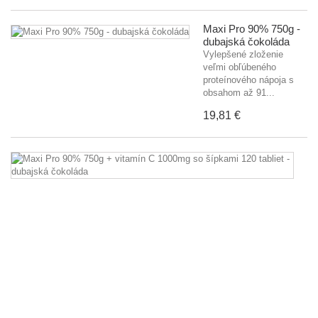
Maxi Pro 90% 750g -
dubajská čokoláda
Vylepšené zloženie
veľmi obľúbeného
proteínového nápoja s
obsahom až 91...
19,81 €
M
P
9
7
+
vi
C
1
s
ší
1
ta
-