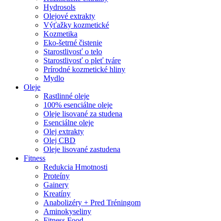
Hydrosols
Olejové extrakty
Výťažky kozmetické
Kozmetika
Eko-šetrné čistenie
Starostlivosť o telo
Starostlivosť o pleť tváre
Prírodné kozmetické hliny
Mydlo
Oleje
Rastlinné oleje
100% esenciálne oleje
Oleje lisované za studena
Esenciálne oleje
Olej extrakty
Olej CBD
Oleje lisované zastudena
Fitness
Redukcia Hmotnosti
Proteíny
Gainery
Kreatíny
Anabolizéry + Pred Tréningom
Aminokyseliny
Fitness Food