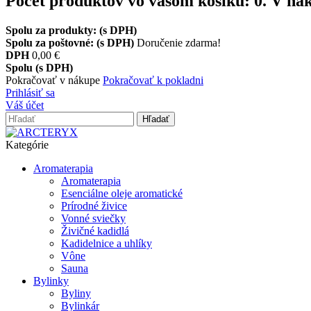
Počet produktov vo vašom košíku:
0
.
V nák
Spolu za produkty: (s DPH)
Spolu za poštovné: (s DPH)
Doručenie zdarma!
DPH
0,00 €
Spolu (s DPH)
Pokračovať v nákupe
Pokračovať k pokladni
Prihlásiť sa
Váš účet
Hľadať
Kategórie
Aromaterapia
Aromaterapia
Esenciálne oleje aromatické
Prírodné živice
Vonné sviečky
Živičné kadidlá
Kadidelnice a uhlíky
Vône
Sauna
Bylinky
Byliny
Bylinkár