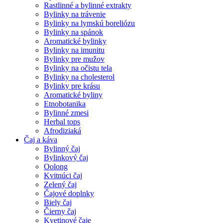
Rastlinné a bylinné extrakty
Bylinky na trávenie
Bylinky na lymskú boreliózu
Bylinky na spánok
Aromatické bylinky
Bylinky na imunitu
Bylinky pre mužov
Bylinky na očistu tela
Bylinky na cholesterol
Bylinky pre krásu
Aromatické byliny
Etnobotanika
Bylinné zmesi
Herbal tops
Afrodiziaká
Čaj a káva
Bylinný čaj
Bylinkový čaj
Oolong
Kvitnúci čaj
Zelený čaj
Čajové doplnky
Biely čaj
Čierny čaj
Kvetinové čaje