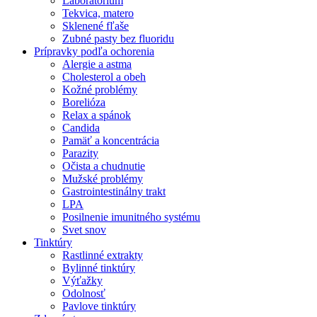
Laboratórium
Tekvica, matero
Sklenené fľaše
Zubné pasty bez fluoridu
Prípravky podľa ochorenia
Alergie a astma
Cholesterol a obeh
Kožné problémy
Borelióza
Relax a spánok
Candida
Pamäť a koncentrácia
Parazity
Očista a chudnutie
Mužské problémy
Gastrointestinálny trakt
LPA
Posilnenie imunitného systému
Svet snov
Tinktúry
Rastlinné extrakty
Bylinné tinktúry
Výťažky
Odolnosť
Pavlove tinktúry