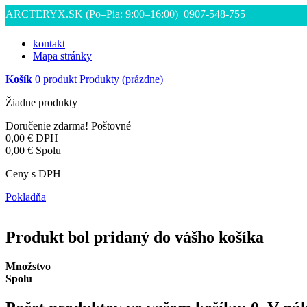
ARCTERYX.SK (Po–Pia: 9:00–16:00)
0907-548-755
kontakt
Mapa stránky
Košík
0
produkt
Produkty
(prázdne)
Žiadne produkty
Doručenie zdarma!
Poštovné
0,00 €
DPH
0,00 €
Spolu
Ceny s DPH
Pokladňa
Produkt bol pridaný do vášho košíka
Množstvo
Spolu