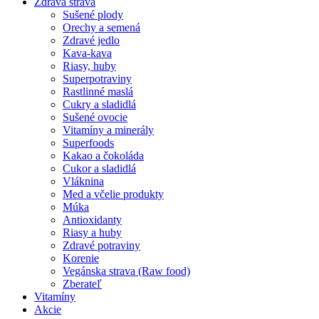
Zdravá strava
Sušené plody
Orechy a semená
Zdravé jedlo
Kava-kava
Riasy, huby
Superpotraviny
Rastlinné maslá
Cukry a sladidlá
Sušené ovocie
Vitamíny a minerály
Superfoods
Kakao a čokoláda
Cukor a sladidlá
Vláknina
Med a včelie produkty
Múka
Antioxidanty
Riasy a huby
Zdravé potraviny
Korenie
Vegánska strava (Raw food)
Zberateľ
Vitamíny
Akcie