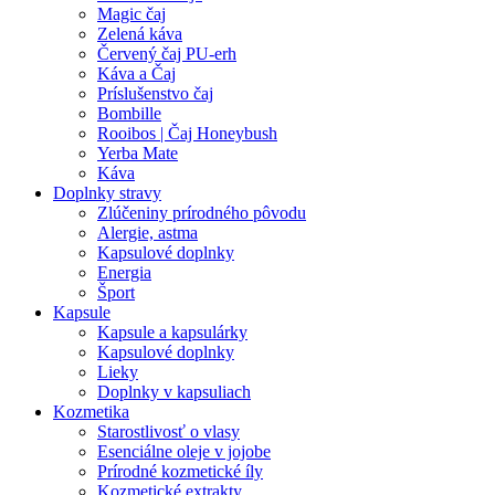
Magic čaj
Zelená káva
Červený čaj PU-erh
Káva a Čaj
Príslušenstvo čaj
Bombille
Rooibos | Čaj Honeybush
Yerba Mate
Káva
Doplnky stravy
Zlúčeniny prírodného pôvodu
Alergie, astma
Kapsulové doplnky
Energia
Šport
Kapsule
Kapsule a kapsulárky
Kapsulové doplnky
Lieky
Doplnky v kapsuliach
Kozmetika
Starostlivosť o vlasy
Esenciálne oleje v jojobe
Prírodné kozmetické íly
Kozmetické extrakty