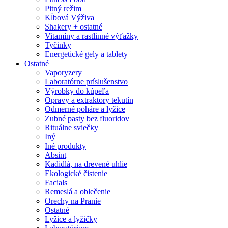
Pitný režim
Kĺbová Výživa
Shakery + ostatné
Vitamíny a rastlinné výťažky
Tyčinky
Energetické gely a tablety
Ostatné
Vaporyzery
Laboratórne príslušenstvo
Výrobky do kúpeľa
Opravy a extraktory tekutín
Odmerné poháre a lyžice
Zubné pasty bez fluoridov
Rituálne sviečky
Iný
Iné produkty
Absint
Kadidlá, na drevené uhlie
Ekologické čistenie
Facials
Remeslá a oblečenie
Orechy na Pranie
Ostatné
Lyžice a lyžičky