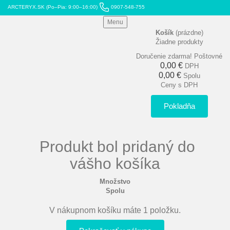
ARCTERYX.SK (Po–Pia: 9:00–16:00)
0907-548-755
Menu
Košík
(prázdne)
Žiadne produkty
Doručenie zdarma!
Poštovné
0,00 €
DPH
0,00 €
Spolu
Ceny s DPH
Pokladňa
Produkt bol pridaný do
vášho košíka
Množstvo
Spolu
V nákupnom košíku máte 1 položku.