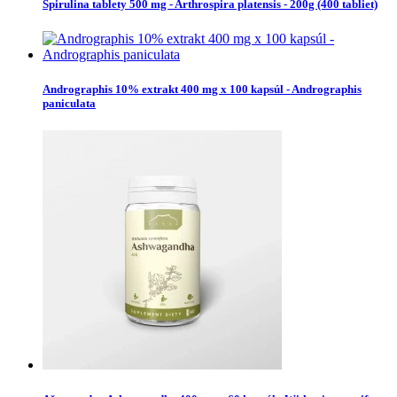
Spirulina tablety 500 mg - Arthrospira platensis - 200g (400 tabliet)
Andrographis 10% extrakt 400 mg x 100 kapsúl - Andrographis
paniculata