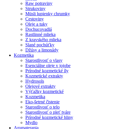
Raw potraviny
Strukoviny
Müsli lupienky chrumky
Cestoviny
Oleje a tuky
Dochucovadlá
Rastlinné mlieka
Z kravského mlieka
Slané pochúťky
Džúsy a limonády
Kozmetika
Starostlivosť o vlasy
Esenciálne oleje v jojobe
Prírodné kozmetické íly
Kozmetické extrakty
Hydrosols
Olejové extrakty
Výťažky kozmetické
Kozmetika
Eko-šetrné čistenie
Starostlivosť o telo
Starostlivosť o pleť tváre
Prírodné kozmetické hliny
Mydlo
Aromaterapia