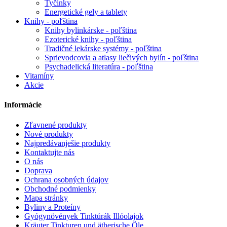
Tyčinky
Energetické gely a tablety
Knihy - poľština
Knihy bylinkárske - poľština
Ezoterické knihy - poľština
Tradičné lekárske systémy - poľština
Sprievodcovia a atlasy liečivých bylín - poľština
Psychadelická literatúra - poľština
Vitamíny
Akcie
Informácie
Zľavnené produkty
Nové produkty
Najpredávanješie produkty
Kontaktujte nás
O nás
Doprava
Ochrana osobných údajov
Obchodné podmienky
Mapa stránky
Byliny a Proteíny
Gyógynövények Tinktúrák Illóolajok
Kräuter Tinkturen und ätherische Öle