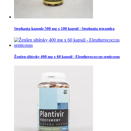
Stephania kapsule 500 mg x 100 kapsúl - Stephania tetrandra
Ženšen sibírsky 400 mg x 60 kapsúl - Eleutherococcus senticosus