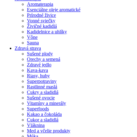
Aromaterapia
Esenciálne oleje aromatické
Prírodné živice
Vonné sviečky
Živičné kadidlá
Kadidelnice a uhlíky
Vône
Sauna
Zdravá strava
Sušené plody
Orechy a semená
Zdravé jedlo
Kava-kava
Riasy, huby
Superpotraviny
Rastlinné maslá
Cukry a sladidlá
Sušené ovocie
Vitamíny a minerály
Superfoods
Kakao a čokoláda
Cukor a sladidlá
Vláknina
Med a včelie produkty
Múka