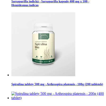
Sarsaparilla indická - Sarsaparilla kapsule 400 mg x 100 -
Hemidesmus indicus
Spirulina tablety 500 mg - Arthrospira platensis - 100g (200 tabletek)