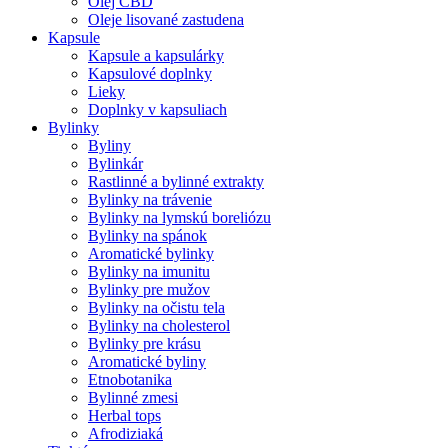
Olej CBD
Oleje lisované zastudena
Kapsule
Kapsule a kapsulárky
Kapsulové doplnky
Lieky
Doplnky v kapsuliach
Bylinky
Byliny
Bylinkár
Rastlinné a bylinné extrakty
Bylinky na trávenie
Bylinky na lymskú boreliózu
Bylinky na spánok
Aromatické bylinky
Bylinky na imunitu
Bylinky pre mužov
Bylinky na očistu tela
Bylinky na cholesterol
Bylinky pre krásu
Aromatické byliny
Etnobotanika
Bylinné zmesi
Herbal tops
Afrodiziaká