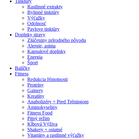
Tinktúry
Rastlinné extrakty
Bylinné tinktúry
Výťažky
Odolnosť
Pavlove tinktúry
Doplnky stravy
Zlúčeniny prírodného pôvodu
Alergie, astma
Kapsulové doplnky
Energia
Šport
Balíčky
Fitness
Redukcia Hmotnosti
Proteíny
Gainery
Kreatíny
Anabolizéry + Pred Tréningom
Aminokyseliny
Fitness Food
Pitný režim
Kĺbová Výživa
Shakery + ostatné
Vitamíny a rastlinné výťažky