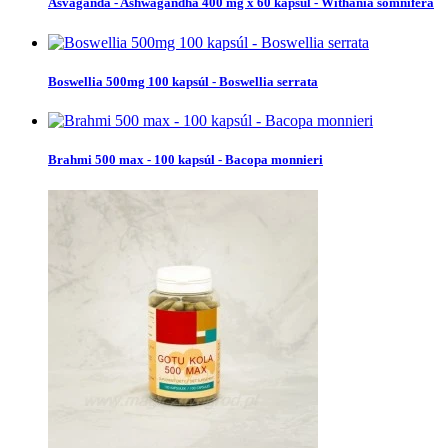
Ašvaganda - Ashwagandha 400 mg x 60 kapsúl - Withania somnifera
Boswellia 500mg 100 kapsúl - Boswellia serrata
Brahmi 500 max - 100 kapsúl - Bacopa monnieri