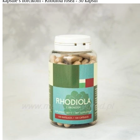
kapsule s horčíkom - Rhodiola rosea - 30 kapsúľ