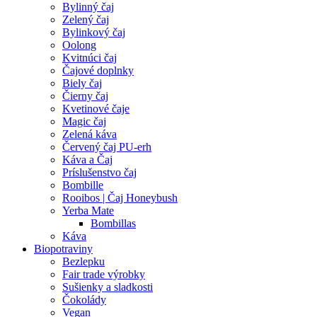
Bylinný čaj
Zelený čaj
Bylinkový čaj
Oolong
Kvitnúci čaj
Čajové doplnky
Biely čaj
Čierny čaj
Kvetinové čaje
Magic čaj
Zelená káva
Červený čaj PU-erh
Káva a Čaj
Príslušenstvo čaj
Bombille
Rooibos | Čaj Honeybush
Yerba Mate
Bombillas
Káva
Biopotraviny
Bezlepku
Fair trade výrobky
Sušienky a sladkosti
Čokolády
Vegan