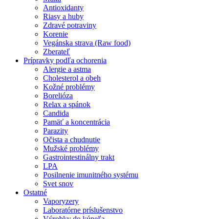
Antioxidanty
Riasy a huby
Zdravé potraviny
Korenie
Vegánska strava (Raw food)
Zberateľ
Prípravky podľa ochorenia
Alergie a astma
Cholesterol a obeh
Kožné problémy
Borelióza
Relax a spánok
Candida
Pamäť a koncentrácia
Parazity
Očista a chudnutie
Mužské problémy
Gastrointestinálny trakt
LPA
Posilnenie imunitného systému
Svet snov
Ostatné
Vaporyzery
Laboratórne príslušenstvo
Výrobky do kúpeľa