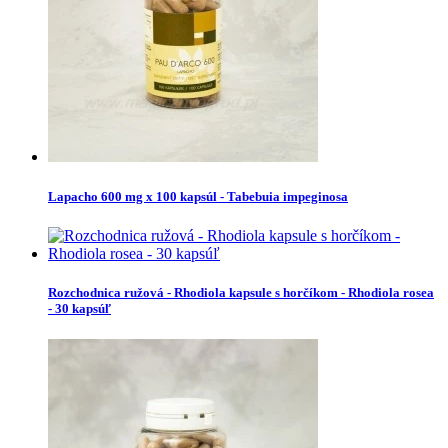
Lapacho 600 mg x 100 kapsúl - Tabebuia impeginosa
Rozchodnica ružová - Rhodiola kapsule s horčíkom - Rhodiola rosea
- 30 kapsúľ