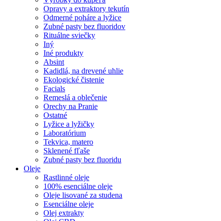
Opravy a extraktory tekutín
Odmerné poháre a lyžice
Zubné pasty bez fluoridov
Rituálne sviečky
Iný
Iné produkty
Absint
Kadidlá, na drevené uhlie
Ekologické čistenie
Facials
Remeslá a oblečenie
Orechy na Pranie
Ostatné
Lyžice a lyžičky
Laboratórium
Tekvica, matero
Sklenené fľaše
Zubné pasty bez fluoridu
Oleje
Rastlinné oleje
100% esenciálne oleje
Oleje lisované za studena
Esenciálne oleje
Olej extrakty