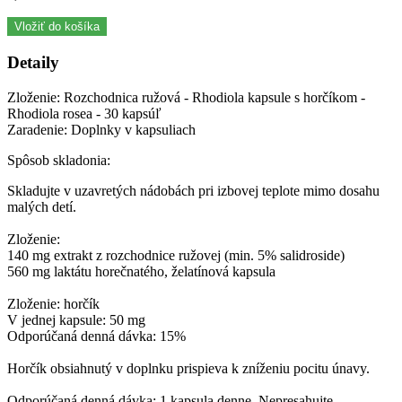
Vložiť do košíka
Detaily
Zloženie: Rozchodnica ružová - Rhodiola kapsule s horčíkom -
Rhodiola rosea - 30 kapsúľ
Zaradenie: Doplnky v kapsuliach
Spôsob skladonia:
Skladujte v uzavretých nádobách pri izbovej teplote mimo dosahu
malých detí.
Zloženie:
140 mg extrakt z rozchodnice ružovej (min. 5% salidroside)
560 mg laktátu horečnatého, želatínová kapsula
Zloženie: horčík
V jednej kapsule: 50 mg
Odporúčaná denná dávka: 15%
Horčík obsiahnutý v doplnku prispieva k zníženiu pocitu únavy.
Odporúčaná denná dávka: 1 kapsula denne. Nepresahujte