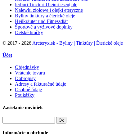
Ierburi Tincturi Uleiuri esențiale
Nalewki ziołowe i olejki eteryczne
Byliny tinktury a éterické oleje
Heilkräuter und Fitnessdiät
Športové a výživové doplnky
Detské hračky
©
2017 - 2026
Arcteryx.sk - Byliny | Tinktúry | Éterické oleje
Účet
Objednávky
Vrátenie tovaru
Dobropisy
Adresy a fakturačné údaje
Osobné údaje
Poukážky
Zasielanie noviniek
Ok
Informácie o obchode