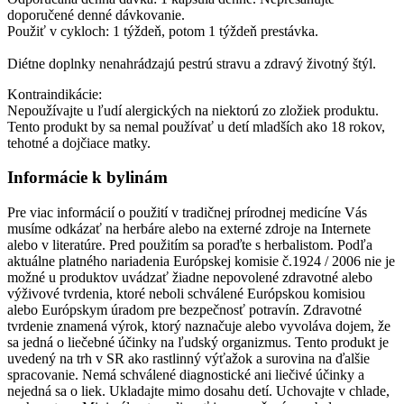
doporučené denné dávkovanie.
Použiť v cykloch: 1 týždeň, potom 1 týždeň prestávka.
Diétne doplnky nenahrádzajú pestrú stravu a zdravý životný štýl.
Kontraindikácie:
Nepoužívajte u ľudí alergických na niektorú zo zložiek produktu.
Tento produkt by sa nemal používať u detí mladších ako 18 rokov,
tehotné a dojčiace matky.
Informácie k bylinám
Pre viac informácií o použití v tradičnej prírodnej medicíne Vás
musíme odkázať na herbáre alebo na externé zdroje na Internete
alebo v literatúre. Pred použitím sa poraďte s herbalistom. Podľa
aktuálne platného nariadenia Európskej komisie č.1924 / 2006 nie je
možné u produktov uvádzať žiadne nepovolené zdravotné alebo
výživové tvrdenia, ktoré neboli schválené Európskou komisiou
alebo Európskym úradom pre bezpečnosť potravín. Zdravotné
tvrdenie znamená výrok, ktorý naznačuje alebo vyvoláva dojem, že
sa jedná o liečebné účinky na ľudský organizmus. Tento produkt je
uvedený na trh v SR ako rastlinný výťažok a surovina na ďalšie
spracovanie. Nemá schválené diagnostické ani liečivé účinky a
nejedná sa o liek. Ukladajte mimo dosahu detí. Uchovajte v chlade,