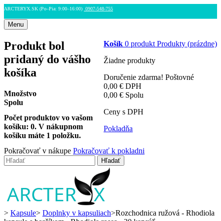
ARCTERYX.SK (Po–Pia: 9:00–16:00)
0907-548-755
Menu
Produkt bol
Košík
0
produkt
Produkty
(prázdne)
pridaný do vášho
Žiadne produkty
košíka
Doručenie zdarma!
Poštovné
0,00 €
DPH
Množstvo
0,00 €
Spolu
Spolu
Ceny s DPH
Počet produktov vo vašom
košíku:
0
.
V nákupnom
Pokladňa
košíku máte 1 položku.
Pokračovať v nákupe
Pokračovať k pokladni
Hľadať
>
Kapsule
>
Doplnky v kapsuliach
>
Rozchodnica ružová - Rhodiola