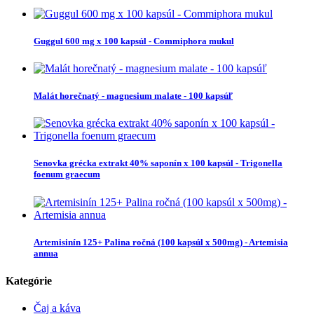
Guggul 600 mg x 100 kapsúl - Commiphora mukul
Malát horečnatý - magnesium malate - 100 kapsúľ
Senovka grécka extrakt 40% saponín x 100 kapsúl - Trigonella
foenum graecum
Artemisinín 125+ Palina ročná (100 kapsúl x 500mg) - Artemisia
annua
Kategórie
Čaj a káva