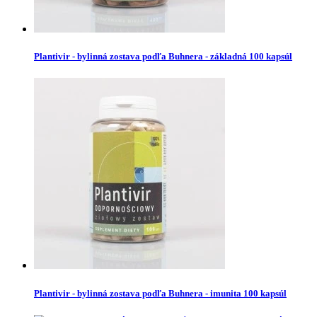
Plantivir - bylinná zostava podľa Buhnera - základná 100 kapsúl
Plantivir - bylinná zostava podľa Buhnera - imunita 100 kapsúl