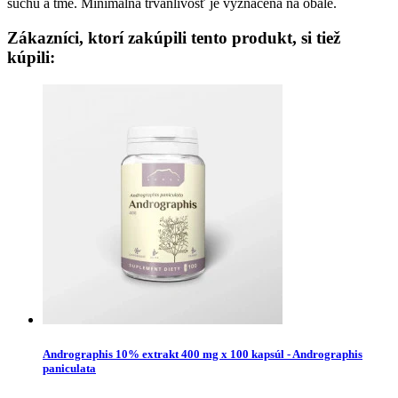
suchu a tme. Minimálna trvanlivosť je vyznačená na obale.
Zákazníci, ktorí zakúpili tento produkt, si tiež
kúpili:
Andrographis 10% extrakt 400 mg x 100 kapsúl - Andrographis
paniculata