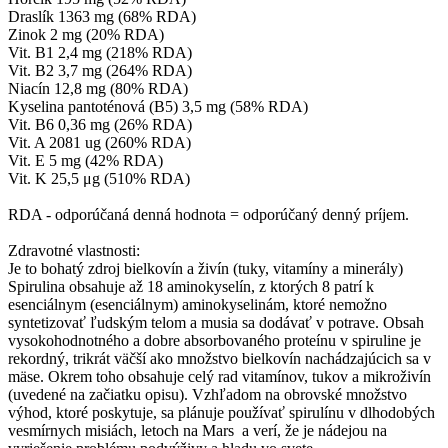
Draslík 1363 mg (68% RDA)
Zinok 2 mg (20% RDA)
Vit. B1 2,4 mg (218% RDA)
Vit. B2 3,7 mg (264% RDA)
Niacín 12,8 mg (80% RDA)
Kyselina pantoténová (B5) 3,5 mg (58% RDA)
Vit. B6 0,36 mg (26% RDA)
Vit. A 2081 ug (260% RDA)
Vit. E 5 mg (42% RDA)
Vit. K 25,5 μg (510% RDA)
RDA - odporúčaná denná hodnota = odporúčaný denný príjem.
Zdravotné vlastnosti:
Je to bohatý zdroj bielkovín a živín (tuky, vitamíny a minerály)
Spirulina obsahuje až 18 aminokyselín, z ktorých 8 patrí k
esenciálnym (esenciálnym) aminokyselinám, ktoré nemožno
syntetizovať ľudským telom a musia sa dodávať v potrave. Obsah
vysokohodnotného a dobre absorbovaného proteínu v spiruline je
rekordný, trikrát väčší ako množstvo bielkovín nachádzajúcich sa v
mäse. Okrem toho obsahuje celý rad vitamínov, tukov a mikroživín
(uvedené na začiatku opisu). Vzhľadom na obrovské množstvo
výhod, ktoré poskytuje, sa plánuje používať spirulínu v dlhodobých
vesmírnych misiách, letoch na Mars a verí, že je nádejou na