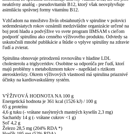
neaktívny analóg - pseudovitamín B12, ktorý však neovplyvňuje
asimiláciu správnej formy vitamínu B12.
Vzhľadom na množstvo živín obsiahnutých v spiruline v polovici
sedemdesiatych rokov oznámili medzivládne organizácie určené na
boj proti hladu a podvýžive vo svete program IIMSAM s cieľom
podporiť spirulínu ako cenného výživového produktu. Odvtedy sa
uskutočnili mnohé publikácie a štúdie o vplyve spirulíny na zdravie
ľudí a zvierat.
Spirulina obnovuje prirodzenú rovnováhu v hladine LDL
cholesterolu a triglyceridov. Osobitne sa odporúča pre ľudí, ktorí
majú problémy s metabolizmom tukov - napríklad s rizikom
aterosklerózy. Okrem výživových vlastností má spirulina priaznivé
účinky na kardiovaskulárny systém.
VÝŽIVOVÁ HODNOTA NA 100 g
Energetická hodnota je 361 kcal (1526 kJ) / 100 g
65 g proteínu
4,6 g tuku (- vrátane nasýtených mastných kyselín 2,3 mg)
Sacharidy 14 g (- vrátane cukrov <1 g)
Soľ 4,2 g
Železo 28,5 mg (204% RDA *)
Horčík 195 mg (52% RDA)