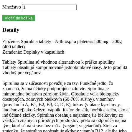
Množstvo
Vložiť do košíka
Detaily
Zloženie: Spirulina tablety - Arthrospira platensis 500 mg - 200g
(400 tabliet)
Zaradenie: Doplnky v kapsuliach
Tablety Spirulina sú vhodnou alternatívou k prášku spirulíny.
Tablety obsahujú komprimované jednobunkové riasy. Je to produkt
vhodný pre vegánov.
Spirulina sa v súčasnosti považuje za tzv. Funkčné jedlo, čo
znamená, že má účinky podporujúce zdravie. Spirulina je
mimoriadne bohatým zdrojom živín. Obsahuje veľa biologicky
dostupných, zdravých bielkovín (60-70% sušiny), vitamínov
(provitamín A, B1, B2, B3, C, D, E), tukov (vrátane kyseliny y-
linolénovej) ako železo, vápnik, fosfor, draslík, horčík a selén, ako aj
iné účinné zložky. Spirulina obsahuje najznámejšie bielkoviny zo
všetkých známych prírodných produktov, preto sa odporúča najmä
tým, ktorí sú na strave bez mäsa (vegáni, vegetariáni). Stojí za
zmienku, že spirulina neobsahuje aktívny vitamín B12, ale iba jeho