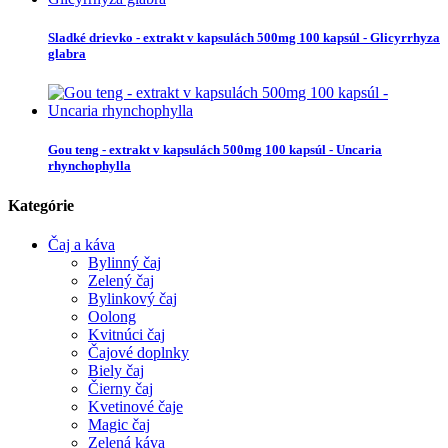
Sladké drievko - extrakt v kapsulách 500mg 100 kapsúl - Glicyrrhyza
glabra
Gou teng - extrakt v kapsulách 500mg 100 kapsúl - Uncaria
rhynchophylla
Kategórie
Čaj a káva
Bylinný čaj
Zelený čaj
Bylinkový čaj
Oolong
Kvitnúci čaj
Čajové doplnky
Biely čaj
Čierny čaj
Kvetinové čaje
Magic čaj
Zelená káva