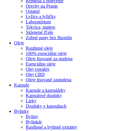
Remeslá a oblečenie
Orechy na Pranie
Ostatné
Lyžice a lyžičky
Laboratórium
Tekvica, matero
Sklenené fľaše
Zubné pasty bez fluoridu
Oleje
Rastlinné oleje
100% esenciálne oleje
Oleje lisované za studena
Esenciálne oleje
Olej extrakty
Olej CBD
Oleje lisované zastudena
Kapsule
Kapsule a kapsulárky
Kapsulové doplnky
Lieky
Doplnky v kapsuliach
Bylinky
Byliny
Bylinkár
Rastlinné a bylinné extrakty