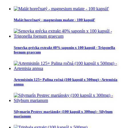
Malát horečnatý - magnesium malate - 100 kapsúľ
Senovka grécka extrakt 40% saponín x 100 kapsúl - Trigonella
foenum graecum
Artemisinín 125+ Palina ročná (100 kapsúl x 500mg) - Artemisia
annua
Silymarín Pestrec mariánsky (100 kapsúl x 300mg) - Silybum
marianum