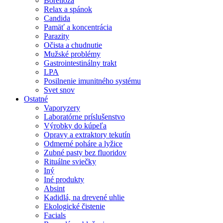
Borelióza
Relax a spánok
Candida
Pamäť a koncentrácia
Parazity
Očista a chudnutie
Mužské problémy
Gastrointestinálny trakt
LPA
Posilnenie imunitného systému
Svet snov
Ostatné
Vaporyzery
Laboratórne príslušenstvo
Výrobky do kúpeľa
Opravy a extraktory tekutín
Odmerné poháre a lyžice
Zubné pasty bez fluoridov
Rituálne sviečky
Iný
Iné produkty
Absint
Kadidlá, na drevené uhlie
Ekologické čistenie
Facials