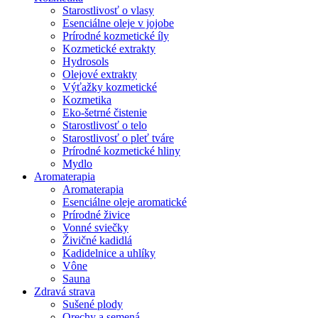
Starostlivosť o vlasy
Esenciálne oleje v jojobe
Prírodné kozmetické íly
Kozmetické extrakty
Hydrosols
Olejové extrakty
Výťažky kozmetické
Kozmetika
Eko-šetrné čistenie
Starostlivosť o telo
Starostlivosť o pleť tváre
Prírodné kozmetické hliny
Mydlo
Aromaterapia
Aromaterapia
Esenciálne oleje aromatické
Prírodné živice
Vonné sviečky
Živičné kadidlá
Kadidelnice a uhlíky
Vône
Sauna
Zdravá strava
Sušené plody
Orechy a semená