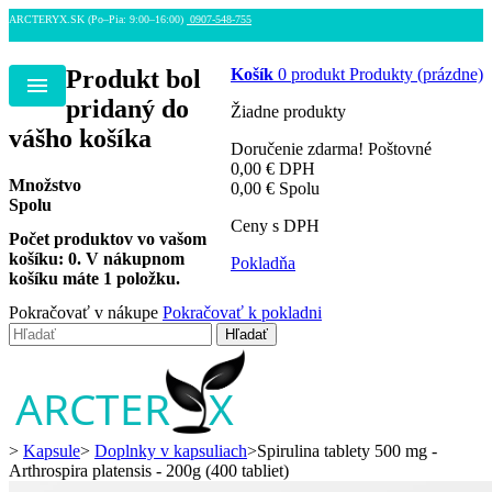
ARCTERYX.SK (Po–Pia: 9:00–16:00)
0907-548-755
Produkt bol
Košík
0
produkt
Produkty
(prázdne)
Menu
pridaný do
Žiadne produkty
vášho košíka
Doručenie zdarma!
Poštovné
0,00 €
DPH
Množstvo
0,00 €
Spolu
Spolu
Ceny s DPH
Počet produktov vo vašom
košíku:
0
.
V nákupnom
Pokladňa
košíku máte 1 položku.
Pokračovať v nákupe
Pokračovať k pokladni
Hľadať
>
Kapsule
>
Doplnky v kapsuliach
>
Spirulina tablety 500 mg -
Arthrospira platensis - 200g (400 tabliet)