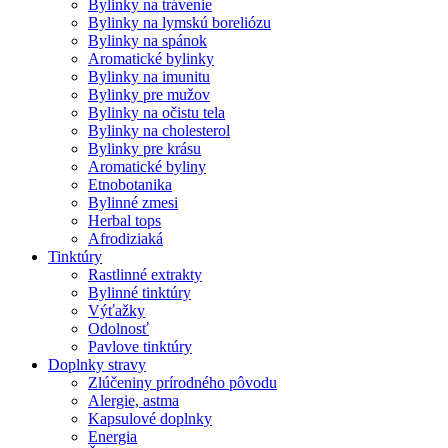
Bylinky na trávenie
Bylinky na lymskú boreliózu
Bylinky na spánok
Aromatické bylinky
Bylinky na imunitu
Bylinky pre mužov
Bylinky na očistu tela
Bylinky na cholesterol
Bylinky pre krásu
Aromatické byliny
Etnobotanika
Bylinné zmesi
Herbal tops
Afrodiziaká
Tinktúry
Rastlinné extrakty
Bylinné tinktúry
Výťažky
Odolnosť
Pavlove tinktúry
Doplnky stravy
Zlúčeniny prírodného pôvodu
Alergie, astma
Kapsulové doplnky
Energia