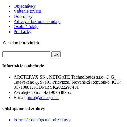
Objednávky
Vrátenie tovaru
Dobropisy
Adresy a fakturačné údaje
Osobné údaje
Poukážky
Zasielanie noviniek
Ok
Informácie o obchode
ARCTERYX.SK , NETGATE Technologies s.r.o., J. G.
Tajovského 8, 97101 Prievidza, Slovenská Republika, IČO:
36710881, IČDPH: SK2022297431
Zavolajte nám:
+421907548755
E-mail:
info@arcteryx.sk
Odstúpenie od zmluvy
Formulár odstúpenia od zmluvy