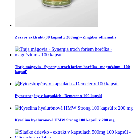
Zázvor exktrakt (30 kapsúl x 200mg) - Zingiber officinalis
Traja mágovia - Synergia troch foriem horčíka - magnézium - 100
kapsúľ
Fytoestrogény v kapsulách - Demeter x 100 kapsúl
Kyselina hyalurónová HMW Strong 100 kapsúl x 200 mg