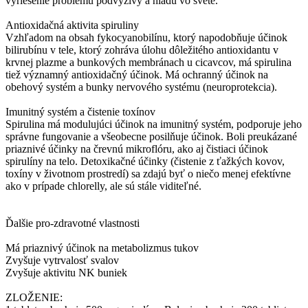
vyriešenie problému podvýživy a hladu vo svete.
Antioxidačná aktivita spiruliny
Vzhľadom na obsah fykocyanobilínu, ktorý napodobňuje účinok
bilirubínu v tele, ktorý zohráva úlohu dôležitého antioxidantu v
krvnej plazme a bunkových membránach u cicavcov, má spirulina
tiež významný antioxidačný účinok. Má ochranný účinok na
obehový systém a bunky nervového systému (neuroprotekcia).
Imunitný systém a čistenie toxínov
Spirulina má modulujúci účinok na imunitný systém, podporuje jeho
správne fungovanie a všeobecne posilňuje účinok. Boli preukázané
priaznivé účinky na črevnú mikroflóru, ako aj čistiaci účinok
spirulíny na telo. Detoxikačné účinky (čistenie z ťažkých kovov,
toxíny v životnom prostredí) sa zdajú byť o niečo menej efektívne
ako v prípade chlorelly, ale sú stále viditeľné.
Ďalšie pro-zdravotné vlastnosti
Má priaznivý účinok na metabolizmus tukov
Zvyšuje vytrvalosť svalov
Zvyšuje aktivitu NK buniek
ZLOŽENIE: