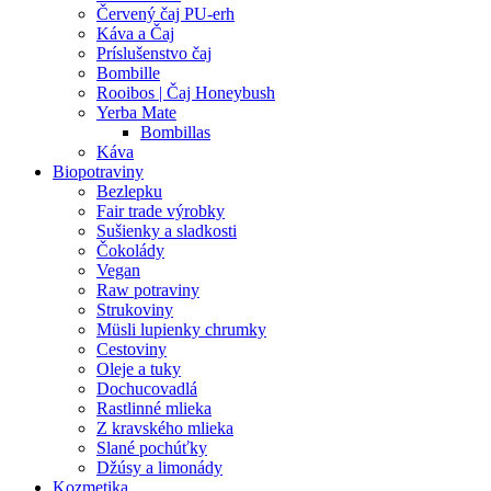
Červený čaj PU-erh
Káva a Čaj
Príslušenstvo čaj
Bombille
Rooibos | Čaj Honeybush
Yerba Mate
Bombillas
Káva
Biopotraviny
Bezlepku
Fair trade výrobky
Sušienky a sladkosti
Čokolády
Vegan
Raw potraviny
Strukoviny
Müsli lupienky chrumky
Cestoviny
Oleje a tuky
Dochucovadlá
Rastlinné mlieka
Z kravského mlieka
Slané pochúťky
Džúsy a limonády
Kozmetika