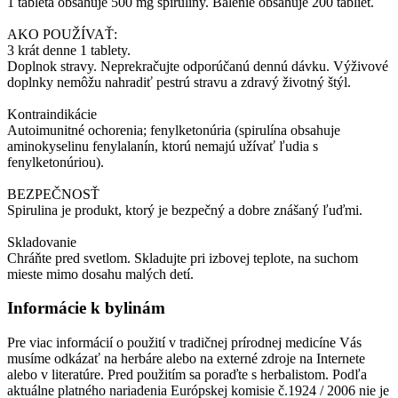
1 tableta obsahuje 500 mg spirulíny. Balenie obsahuje 200 tabliet.
AKO POUŽÍVAŤ:
3 krát denne 1 tablety.
Doplnok stravy. Neprekračujte odporúčanú dennú dávku. Výživové
doplnky nemôžu nahradiť pestrú stravu a zdravý životný štýl.
Kontraindikácie
Autoimunitné ochorenia; fenylketonúria (spirulína obsahuje
aminokyselinu fenylalanín, ktorú nemajú užívať ľudia s
fenylketonúriou).
BEZPEČNOSŤ
Spirulina je produkt, ktorý je bezpečný a dobre znášaný ľuďmi.
Skladovanie
Chráňte pred svetlom. Skladujte pri izbovej teplote, na suchom
mieste mimo dosahu malých detí.
Informácie k bylinám
Pre viac informácií o použití v tradičnej prírodnej medicíne Vás
musíme odkázať na herbáre alebo na externé zdroje na Internete
alebo v literatúre. Pred použitím sa poraďte s herbalistom. Podľa
aktuálne platného nariadenia Európskej komisie č.1924 / 2006 nie je