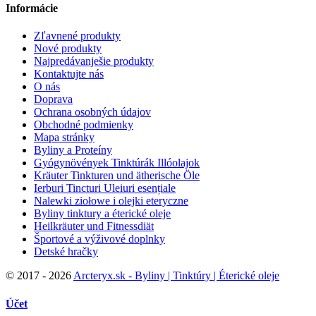
Informácie
Zľavnené produkty
Nové produkty
Najpredávanješie produkty
Kontaktujte nás
O nás
Doprava
Ochrana osobných údajov
Obchodné podmienky
Mapa stránky
Byliny a Proteíny
Gyógynövények Tinktúrák Illóolajok
Kräuter Tinkturen und ätherische Öle
Ierburi Tincturi Uleiuri esențiale
Nalewki ziołowe i olejki eteryczne
Byliny tinktury a éterické oleje
Heilkräuter und Fitnessdiät
Športové a výživové doplnky
Detské hračky
©
2017 - 2026
Arcteryx.sk - Byliny | Tinktúry | Éterické oleje
Účet