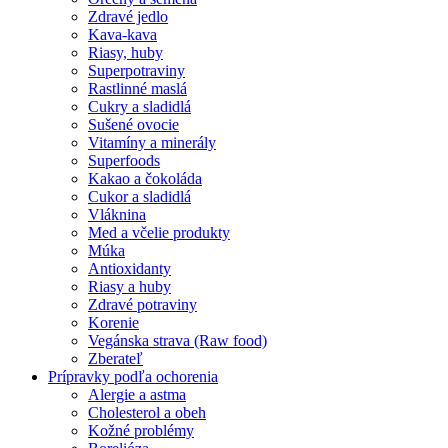
Zdravé jedlo
Kava-kava
Riasy, huby
Superpotraviny
Rastlinné maslá
Cukry a sladidlá
Sušené ovocie
Vitamíny a minerály
Superfoods
Kakao a čokoláda
Cukor a sladidlá
Vláknina
Med a včelie produkty
Múka
Antioxidanty
Riasy a huby
Zdravé potraviny
Korenie
Vegánska strava (Raw food)
Zberateľ
Prípravky podľa ochorenia
Alergie a astma
Cholesterol a obeh
Kožné problémy