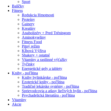
Šport
Balíčky
Fitness
Redukcia Hmotnosti
Proteíny
Gainery
Kreatíny
Anabolizéry + Pred Tréningom
Aminokyseliny
Fitness Food
Pitný režim
Kĺbová Výživa
Shakery + ostatné
Vitamíny a rastlinné výťažky
Tyčinky
Energetické gely a tablety
Knihy - poľština
Knihy bylinkárske - poľština
Ezoterické knihy - poľština
Tradičné lekárske systémy - poľština
Sprievodcovia a atlasy liečivých bylín - poľština
Psychadelická literatúra - poľština
Vitamíny
Akcie