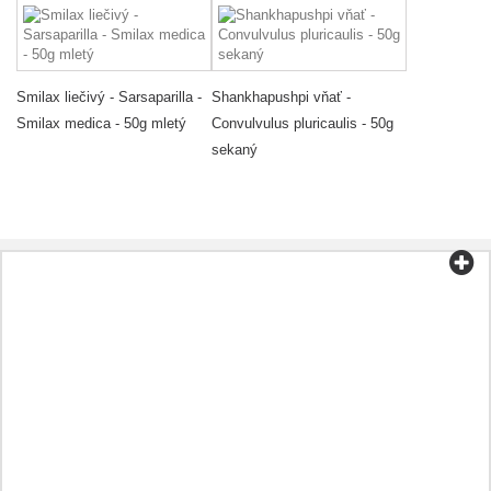
Smilax liečivý - Sarsaparilla -
Shankhapushpi vňať -
Smilax medica - 50g mletý
Convulvulus pluricaulis - 50g
sekaný
Kategórie
Čaj a káva
Biopotraviny
Kozmetika
Aromaterapia
Zdravá strava
Prípravky podľa ochorenia