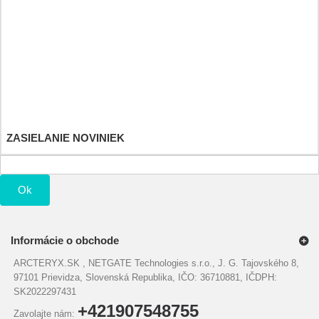
Objednávky
Vrátenie tovaru
Dobropisy
Adresy a fakturačné údaje
Osobné údaje
Poukážky
ZASIELANIE NOVINIEK
Ok
Informácie o obchode
ARCTERYX.SK , NETGATE Technologies s.r.o., J. G. Tajovského 8,
97101 Prievidza, Slovenská Republika, IČO: 36710881, IČDPH:
SK2022297431
+421907548755
Zavolajte nám: