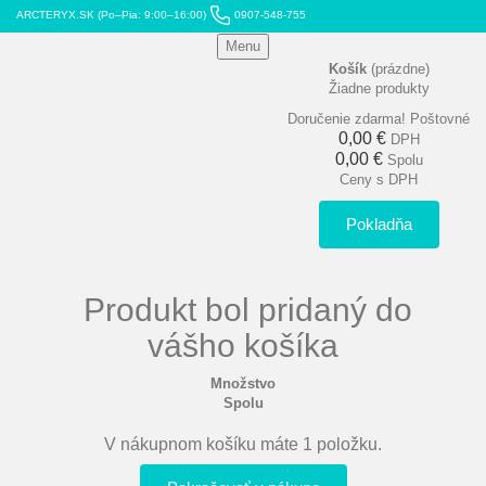
ARCTERYX.SK (Po–Pia: 9:00–16:00)
0907-548-755
Menu
Košík
(prázdne)
Žiadne produkty
Doručenie zdarma!
Poštovné
0,00 €
DPH
0,00 €
Spolu
Ceny s DPH
Pokladňa
Produkt bol pridaný do
vášho košíka
Množstvo
Spolu
V nákupnom košíku máte 1 položku.