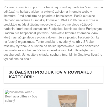
Pre viac informácií o použití v tradičnej prírodnej medicíne Vás musíme
odkázať na herbáre alebo na externé zdroje na Internete alebo v
literatúre. Pred použitím sa poraďte s herbalistom. Podľa aktuálne
platného nariadenia Európskej komisie č.1924 / 2006 nie je možné u
produktov uvádzať žiadne nepovolené zdravotné alebo výživové
tvrdenia, ktoré neboli schválené Európskou komisiou alebo Európskym
úradom pre bezpečnosť potravín. Zdravotné tvrdenie znamená výrok,
ktorý naznačuje alebo vyvoláva dojem, že sa jedná o liečebné účinky
na ľudský organizmus. Tento produkt je uvedený na trh v SR ako
rastlinný výťažok a surovina na ďalšie spracovanie. Nemá schválené
diagnostické ani liečivé účinky a nejedná sa o liek. Ukladajte mimo
dosahu detí. Uchovajte v chlade, suchu a tme. Minimálna trvanlivosť je
vyznačená na obale.
30 ĎALŠÍCH PRODUKTOV V ROVNAKEJ
KATEGÓRII: