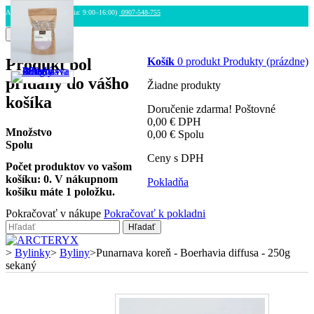
ARCTERYX.SK (Po–Pia: 9:00–16:00)
0907-548-755
Menu
Produkt bol
Košík
0
produkt
Produkty
(prázdne)
pridaný do vášho
Žiadne produkty
košíka
Doručenie zdarma!
Poštovné
0,00 €
DPH
Množstvo
0,00 €
Spolu
Spolu
Ceny s DPH
Počet produktov vo vašom
košíku:
0
.
V nákupnom
Pokladňa
košíku máte 1 položku.
Pokračovať v nákupe
Pokračovať k pokladni
Hľadať
>
Bylinky
>
Byliny
>
Punarnava koreň - Boerhavia diffusa - 250g
sekaný