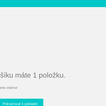
íku máte 1 položku.
enie zdarma!
Pokračovať k pokladni