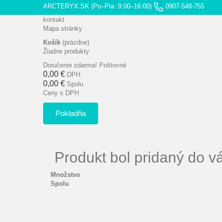
ARCTERYX.SK (Po–Pia: 9:00–16:00)
0907-548-755
kontakt
Mapa stránky
Košík
(prázdne)
Žiadne produkty
Doručenie zdarma!
Poštovné
0,00 €
DPH
0,00 €
Spolu
Ceny s DPH
Pokladňa
Produkt bol pridaný do v
Množstvo
Spolu