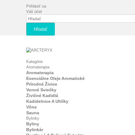
Prihlásiť sa
Váš účet
Hľadať
Kategórie
Aromaterapia
Aromaterapia
Esenciálne Oleje Aromatické
Prírodné Živice
Vonné Sviečky
Živičné Kadidlá
Kadidelnice A Uhlíky
Vône
Sauna
Bylinky
Byliny
Bylinkár