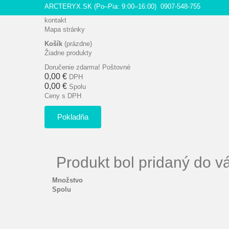
ARCTERYX.SK (Po–Pia: 9:00–16:00)
0907-548-755
kontakt
Mapa stránky
Košík
(prázdne)
Žiadne produkty
Doručenie zdarma!
Poštovné
0,00 €
DPH
0,00 €
Spolu
Ceny s DPH
Pokladňa
Produkt bol pridaný do v
Množstvo
Spolu