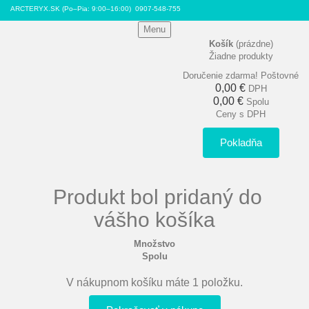
ARCTERYX.SK (Po–Pia: 9:00–16:00)
0907-548-755
Menu
Košík
(prázdne)
Žiadne produkty
Doručenie zdarma!
Poštovné
0,00 €
DPH
0,00 €
Spolu
Ceny s DPH
Pokladňa
Produkt bol pridaný do
vášho košíka
Množstvo
Spolu
V nákupnom košíku máte 1 položku.