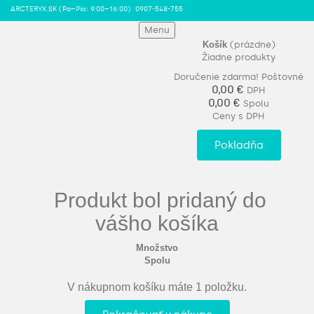
ARCTERYX.SK (Po–Pia: 9:00–16:00)
0907-548-755
Menu
Košík
(prázdne)
Žiadne produkty
Doručenie zdarma!
Poštovné
0,00 €
DPH
0,00 €
Spolu
Ceny s DPH
Pokladňa
Produkt bol pridaný do
vášho košíka
Množstvo
Spolu
V nákupnom košíku máte 1 položku.