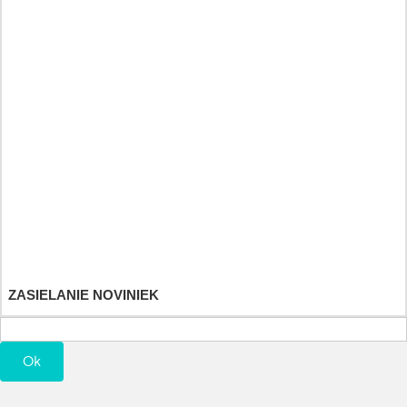
Heilkräuter und Fitnessdiät
Športové a výživové doplnky
Detské hračky
Účet
Objednávky
Vrátenie tovaru
Dobropisy
Adresy a fakturačné údaje
Osobné údaje
Poukážky
ZASIELANIE NOVINIEK
Ok