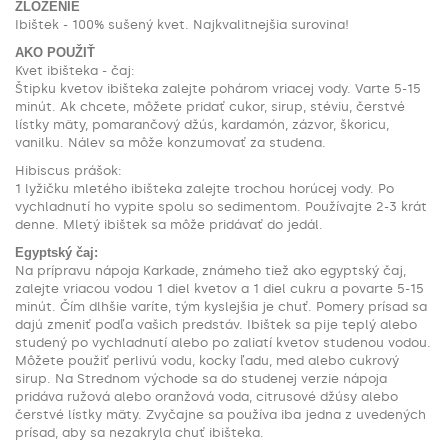
ZLOŽENIE
Ibištek - 100% sušený kvet. Najkvalitnejšia surovina!
AKO POUŽIŤ
Kvet ibišteka - čaj:
Štipku kvetov ibišteka zalejte pohárom vriacej vody. Varte 5-15
minút. Ak chcete, môžete pridať cukor, sirup, stéviu, čerstvé
lístky mäty, pomarančový džús, kardamón, zázvor, škoricu,
vanilku. Nálev sa môže konzumovať za studena.
Hibiscus prášok:
1 lyžičku mletého ibišteka zalejte trochou horúcej vody. Po
vychladnutí ho vypite spolu so sedimentom. Používajte 2-3 krát
denne. Mletý ibištek sa môže pridávať do jedál.
Egyptský čaj:
Na prípravu nápoja Karkade, známeho tiež ako egyptský čaj,
zalejte vriacou vodou 1 diel kvetov a 1 diel cukru a povarte 5-15
minút. Čím dlhšie varíte, tým kyslejšia je chuť. Pomery prísad sa
dajú zmeniť podľa vašich predstáv. Ibištek sa pije teplý alebo
studený po vychladnutí alebo po zaliatí kvetov studenou vodou.
Môžete použiť perlivú vodu, kocky ľadu, med alebo cukrový
sirup. Na Strednom východe sa do studenej verzie nápoja
pridáva ružová alebo oranžová voda, citrusové džúsy alebo
čerstvé lístky mäty. Zvyčajne sa používa iba jedna z uvedených
prísad, aby sa nezakryla chuť ibišteka.