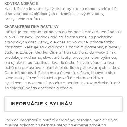
KONTRAINDIKÁCIE
Kvet ibišteka je veľmi kyslý, preto by ste ho nemali variť príliš
dlho v prípade žalúdočných a dvanástnikových vredov,
prekyslenia a refluxu.
CHARAKTERISTIKA RASTLINY
Ibištek je rod rastlín patriacich do čeľade slezovité. Tvorí ho viac
ako 200 druhov. Predpokladá sa, že táto rastlina pochádza
z tropických častí Afriky, ale dnes sa vo voľnej prírode ťažko
nachádza. Pestuje sa v krajinách s horúcim podnebím, hlavne v
Sudáne, Egypte, Mexiku, Číne a Thajsku. Siaha do výšky 3 m a
produkuje nádherné, skvostné kvety, preto je nielen bylinnou,
ale aj okrasnou rastlinou. Kvet ibišteka šťaveľového má tvar
pohára a pozostáva z piatich bielo-fialových okvetných lístkov.
Ostatné odrody ibišteka majú červené, ružové, fialové alebo
biele kvety. Vo vnútri kalicha je veľká nektárová žľaza.
Bylinkovou surovinou sú poháre a poháre kvetov ibišteka, ktoré
sa zbierajú počas dozrievania ovocia.
INFORMÁCIE K BYLINÁM
Pre viac informácií o použití v tradičnej prírodnej medicíne Vás
musíme odkázať na herbáre alebo na externé zdroje na