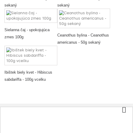
sekaný
sekaný
Sielanna čaj - upokojujúca
Ceanothus bylina - Ceanothus
zmes 100g
americanus - 50g sekaný
Ibištek biely kvet - Hibiscus
sabdariffa - 100g vcelku
Kategórie
Čaj a káva
Biopotraviny