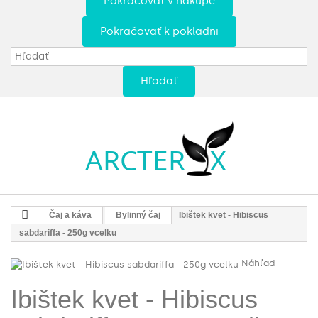
Pokračovať v nákupe
Pokračovať k pokladni
Hľadať
Čaj a káva
Bylinný čaj
Ibištek kvet - Hibiscus
sabdariffa - 250g vcelku
Náhľad
Ibištek kvet - Hibiscus