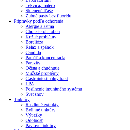
Laboratórium
Tekvica, matero
Sklenené fľaše
Zubné pasty bez fluoridu
Prípravky podľa ochorenia
Alergie a astma
Cholesterol a obeh
Kožné problémy
Borelióza
Relax a spánok
Candida
Pamäť a koncentrácia
Parazity
Očista a chudnutie
Mužské problémy
Gastrointestinálny trakt
LPA
Posilnenie imunitného systému
Svet snov
Tinktúry
Rastlinné extrakty
Bylinné tinktúry
Výťažky
Odolnosť
Pavlove tinktúry