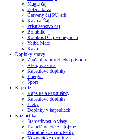
Magic čaj
Zelená káva
Červený čaj PU-erh
Káva a Čaj
Príslušenstvo čaj
Bombille
Rooibos | Čaj Honeybush
Yerba Mate
Káva
Doplnky stravy
Zlúčeniny prírodného pôvodu
Alergie, astma
Kapsulové doplnky
Energia
Šport
Kapsule
Kapsule a kapsulárky
Kapsulové doplnky
Lieky
Doplnky v kapsuliach
Kozmetika
Starostlivosť o vlasy
Esenciálne oleje v jojobe
Prírodné kozmetické íly
Kozmetické extrakty