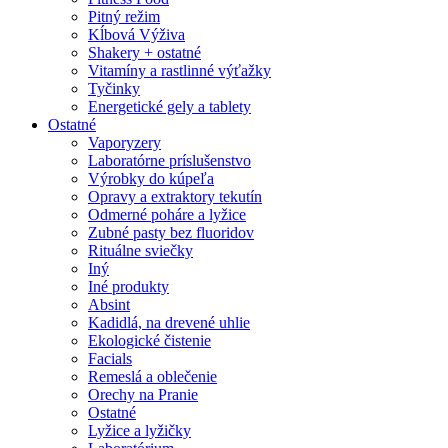
Pitný režim
Kĺbová Výživa
Shakery + ostatné
Vitamíny a rastlinné výťažky
Tyčinky
Energetické gely a tablety
Ostatné
Vaporyzery
Laboratórne príslušenstvo
Výrobky do kúpeľa
Opravy a extraktory tekutín
Odmerné poháre a lyžice
Zubné pasty bez fluoridov
Rituálne sviečky
Iný
Iné produkty
Absint
Kadidlá, na drevené uhlie
Ekologické čistenie
Facials
Remeslá a oblečenie
Orechy na Pranie
Ostatné
Lyžice a lyžičky