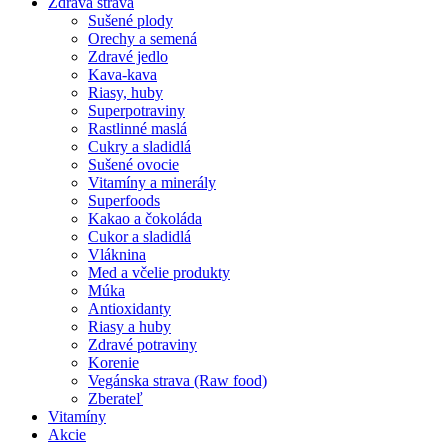
Zdravá strava
Sušené plody
Orechy a semená
Zdravé jedlo
Kava-kava
Riasy, huby
Superpotraviny
Rastlinné maslá
Cukry a sladidlá
Sušené ovocie
Vitamíny a minerály
Superfoods
Kakao a čokoláda
Cukor a sladidlá
Vláknina
Med a včelie produkty
Múka
Antioxidanty
Riasy a huby
Zdravé potraviny
Korenie
Vegánska strava (Raw food)
Zberateľ
Vitamíny
Akcie