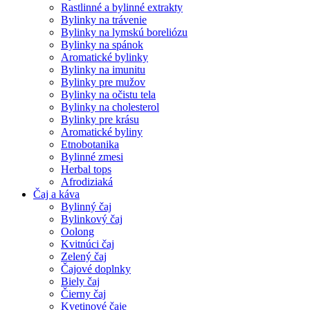
Rastlinné a bylinné extrakty
Bylinky na trávenie
Bylinky na lymskú boreliózu
Bylinky na spánok
Aromatické bylinky
Bylinky na imunitu
Bylinky pre mužov
Bylinky na očistu tela
Bylinky na cholesterol
Bylinky pre krásu
Aromatické byliny
Etnobotanika
Bylinné zmesi
Herbal tops
Afrodiziaká
Čaj a káva
Bylinný čaj
Bylinkový čaj
Oolong
Kvitnúci čaj
Zelený čaj
Čajové doplnky
Biely čaj
Čierny čaj
Kvetinové čaje