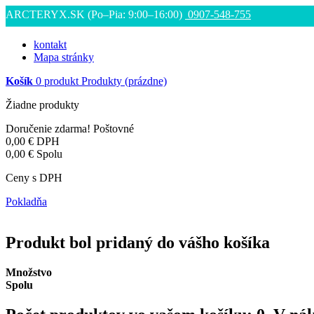
ARCTERYX.SK (Po–Pia: 9:00–16:00)
0907-548-755
kontakt
Mapa stránky
Košík
0
produkt
Produkty
(prázdne)
Žiadne produkty
Doručenie zdarma!
Poštovné
0,00 €
DPH
0,00 €
Spolu
Ceny s DPH
Pokladňa
Produkt bol pridaný do vášho košíka
Množstvo
Spolu