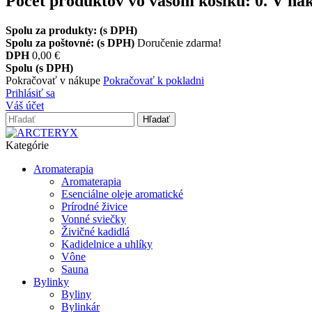
Počet produktov vo vašom košíku:
0
.
V nák
Spolu za produkty: (s DPH)
Spolu za poštovné: (s DPH)
Doručenie zdarma!
DPH
0,00 €
Spolu (s DPH)
Pokračovať v nákupe
Pokračovať k pokladni
Prihlásiť sa
Váš účet
Hľadať
Kategórie
Aromaterapia
Aromaterapia
Esenciálne oleje aromatické
Prírodné živice
Vonné sviečky
Živičné kadidlá
Kadidelnice a uhlíky
Vône
Sauna
Bylinky
Byliny
Bylinkár