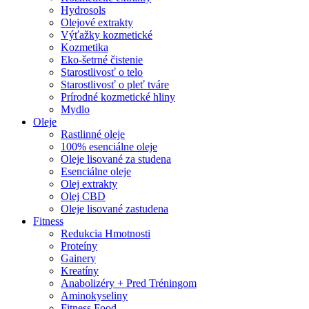
Hydrosols
Olejové extrakty
Výťažky kozmetické
Kozmetika
Eko-šetrné čistenie
Starostlivosť o telo
Starostlivosť o pleť tváre
Prírodné kozmetické hliny
Mydlo
Oleje
Rastlinné oleje
100% esenciálne oleje
Oleje lisované za studena
Esenciálne oleje
Olej extrakty
Olej CBD
Oleje lisované zastudena
Fitness
Redukcia Hmotnosti
Proteíny
Gainery
Kreatíny
Anabolizéry + Pred Tréningom
Aminokyseliny
Fitness Food