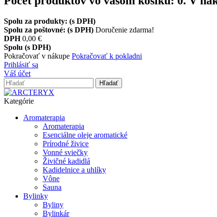
Počet produktov vo vašom košíku:
0
.
V nák
Spolu za produkty: (s DPH)
Spolu za poštovné: (s DPH)
Doručenie zdarma!
DPH
0,00 €
Spolu (s DPH)
Pokračovať v nákupe
Pokračovať k pokladni
Prihlásiť sa
Váš účet
Hľadať
Kategórie
Aromaterapia
Aromaterapia
Esenciálne oleje aromatické
Prírodné živice
Vonné sviečky
Živičné kadidlá
Kadidelnice a uhlíky
Vône
Sauna
Bylinky
Byliny
Bylinkár