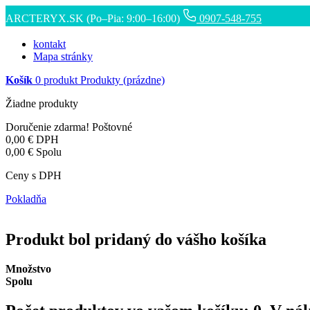
ARCTERYX.SK (Po–Pia: 9:00–16:00)
0907-548-755
kontakt
Mapa stránky
Košík
0
produkt
Produkty
(prázdne)
Žiadne produkty
Doručenie zdarma!
Poštovné
0,00 €
DPH
0,00 €
Spolu
Ceny s DPH
Pokladňa
Produkt bol pridaný do vášho košíka
Množstvo
Spolu