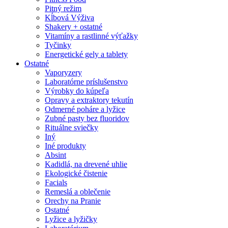
Pitný režim
Kĺbová Výživa
Shakery + ostatné
Vitamíny a rastlinné výťažky
Tyčinky
Energetické gely a tablety
Ostatné
Vaporyzery
Laboratórne príslušenstvo
Výrobky do kúpeľa
Opravy a extraktory tekutín
Odmerné poháre a lyžice
Zubné pasty bez fluoridov
Rituálne sviečky
Iný
Iné produkty
Absint
Kadidlá, na drevené uhlie
Ekologické čistenie
Facials
Remeslá a oblečenie
Orechy na Pranie
Ostatné
Lyžice a lyžičky