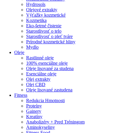
Hydrosols
Olejové extrakty
Výťažky kozmetické
Kozmetika
Eko-šetrné čistenie
Starostlivosť o telo
Starostlivosť o pleť tváre
Prírodné kozmetické hliny
Mydlo
Oleje
Rastlinné oleje
100% esenciálne oleje
Oleje lisované za studena
Esenciálne oleje
Olej extrakty
Olej CBD
Oleje lisované zastudena
Fitness
Redukcia Hmotnosti
Proteíny
Gainery
Kreatíny
Anabolizéry + Pred Tréningom
Aminokyseliny
Fitness Food