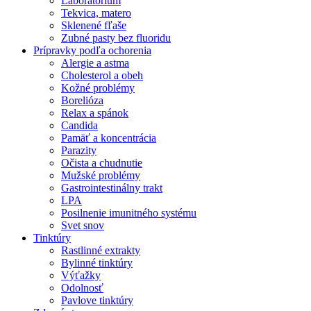
Laboratórium
Tekvica, matero
Sklenené fľaše
Zubné pasty bez fluoridu
Prípravky podľa ochorenia
Alergie a astma
Cholesterol a obeh
Kožné problémy
Borelióza
Relax a spánok
Candida
Pamäť a koncentrácia
Parazity
Očista a chudnutie
Mužské problémy
Gastrointestinálny trakt
LPA
Posilnenie imunitného systému
Svet snov
Tinktúry
Rastlinné extrakty
Bylinné tinktúry
Výťažky
Odolnosť
Pavlove tinktúry