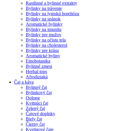
Rastlinné a bylinné extrakty
Bylinky na trávenie
Bylinky na lymskú boreliózu
Bylinky na spánok
Aromatické bylinky
Bylinky na imunitu
Bylinky pre mužov
Bylinky na očistu tela
Bylinky na cholesterol
Bylinky pre krásu
Aromatické byliny
Etnobotanika
Bylinné zmesi
Herbal tops
Afrodiziaká
Čaj a káva
Bylinný čaj
Bylinkový čaj
Oolong
Kvitnúci čaj
Zelený čaj
Čajové doplnky
Biely čaj
Čierny čaj
Kvetinové čaje