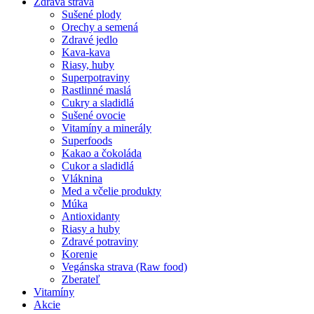
Zdravá strava
Sušené plody
Orechy a semená
Zdravé jedlo
Kava-kava
Riasy, huby
Superpotraviny
Rastlinné maslá
Cukry a sladidlá
Sušené ovocie
Vitamíny a minerály
Superfoods
Kakao a čokoláda
Cukor a sladidlá
Vláknina
Med a včelie produkty
Múka
Antioxidanty
Riasy a huby
Zdravé potraviny
Korenie
Vegánska strava (Raw food)
Zberateľ
Vitamíny
Akcie