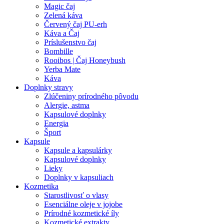
Magic čaj
Zelená káva
Červený čaj PU-erh
Káva a Čaj
Príslušenstvo čaj
Bombille
Rooibos | Čaj Honeybush
Yerba Mate
Káva
Doplnky stravy
Zlúčeniny prírodného pôvodu
Alergie, astma
Kapsulové doplnky
Energia
Šport
Kapsule
Kapsule a kapsulárky
Kapsulové doplnky
Lieky
Doplnky v kapsuliach
Kozmetika
Starostlivosť o vlasy
Esenciálne oleje v jojobe
Prírodné kozmetické íly
Kozmetické extrakty