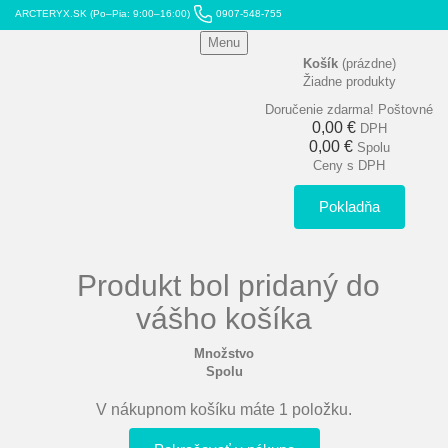
ARCTERYX.SK (Po–Pia: 9:00–16:00)
0907-548-755
Menu
Košík
(prázdne)
Žiadne produkty
Doručenie zdarma!
Poštovné
0,00 €
DPH
0,00 €
Spolu
Ceny s DPH
Pokladňa
Produkt bol pridaný do
vášho košíka
Množstvo
Spolu
V nákupnom košíku máte 1 položku.