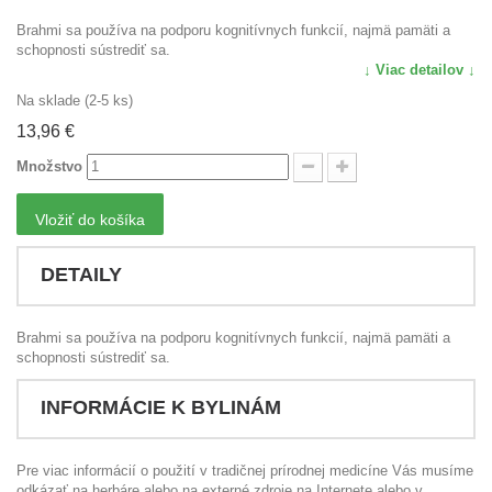
Brahmi sa používa na podporu kognitívnych funkcií, najmä pamäti a
schopnosti sústrediť sa.
↓ Viac detailov ↓
Na sklade (2-5 ks)
13,96 €
Množstvo
Vložiť do košíka
DETAILY
Brahmi sa používa na podporu kognitívnych funkcií, najmä pamäti a
schopnosti sústrediť sa.
INFORMÁCIE K BYLINÁM
Pre viac informácií o použití v tradičnej prírodnej medicíne Vás musíme
odkázať na herbáre alebo na externé zdroje na Internete alebo v