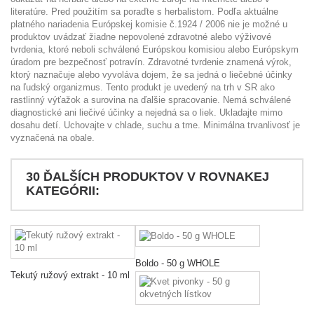
literatúre. Pred použitím sa poraďte s herbalistom. Podľa aktuálne
platného nariadenia Európskej komisie č.1924 / 2006 nie je možné u
produktov uvádzať žiadne nepovolené zdravotné alebo výživové
tvrdenia, ktoré neboli schválené Európskou komisiou alebo Európskym
úradom pre bezpečnosť potravín. Zdravotné tvrdenie znamená výrok,
ktorý naznačuje alebo vyvoláva dojem, že sa jedná o liečebné účinky
na ľudský organizmus. Tento produkt je uvedený na trh v SR ako
rastlinný výťažok a surovina na ďalšie spracovanie. Nemá schválené
diagnostické ani liečivé účinky a nejedná sa o liek. Ukladajte mimo
dosahu detí. Uchovajte v chlade, suchu a tme. Minimálna trvanlivosť je
vyznačená na obale.
30 ĎALŠÍCH PRODUKTOV V ROVNAKEJ
KATEGÓRII:
Boldo - 50 g WHOLE
Tekutý ružový extrakt - 10 ml