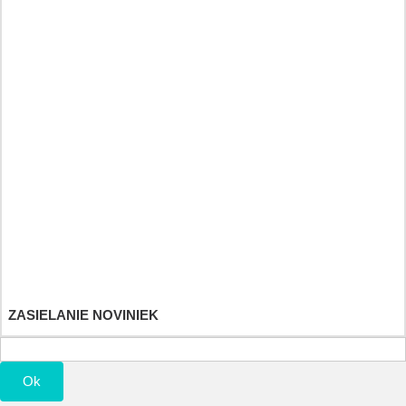
Byliny tinktury a éterické oleje
Heilkräuter und Fitnessdiät
Športové a výživové doplnky
Detské hračky
Účet
Objednávky
Vrátenie tovaru
Dobropisy
Adresy a fakturačné údaje
Osobné údaje
Poukážky
ZASIELANIE NOVINIEK
Ok