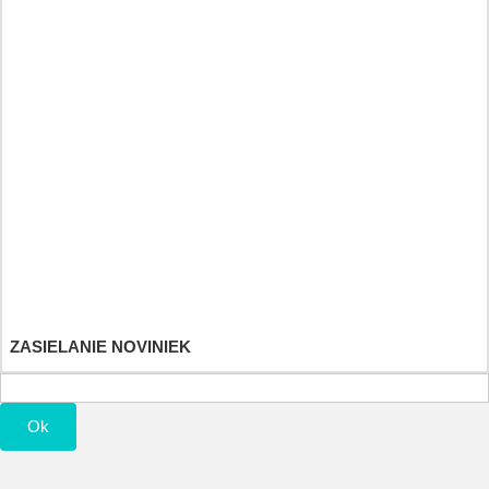
Heilkräuter und Fitnessdiät
Športové a výživové doplnky
Detské hračky
Účet
Objednávky
Vrátenie tovaru
Dobropisy
Adresy a fakturačné údaje
Osobné údaje
Poukážky
ZASIELANIE NOVINIEK
Ok