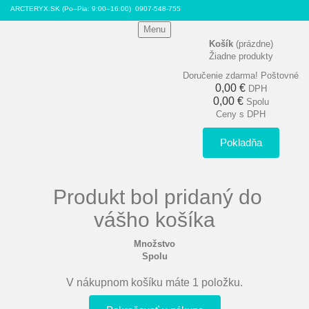
ARCTERYX.SK (Po–Pia: 9:00–16:00)
0907-548-755
Menu
Košík
(prázdne)
Žiadne produkty
Doručenie zdarma!
Poštovné
0,00 €
DPH
0,00 €
Spolu
Ceny s DPH
Pokladňa
Produkt bol pridaný do
vášho košíka
Množstvo
Spolu
V nákupnom košíku máte 1 položku.