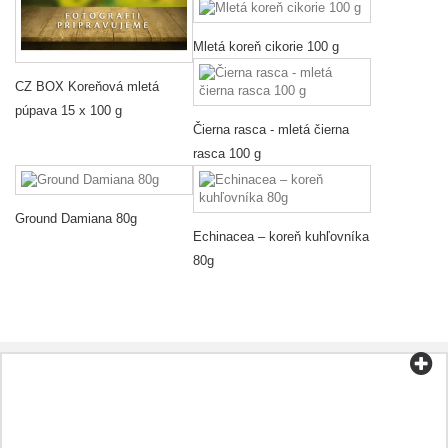
Mletá koreň cikorie 100 g
CZ BOX Koreňová mletá
púpava 15 x 100 g
Čierna rasca - mletá čierna
rasca 100 g
Ground Damiana 80g
Echinacea – koreň kuhľovníka
80g
Kategórie
Čaj a káva
Biopotraviny