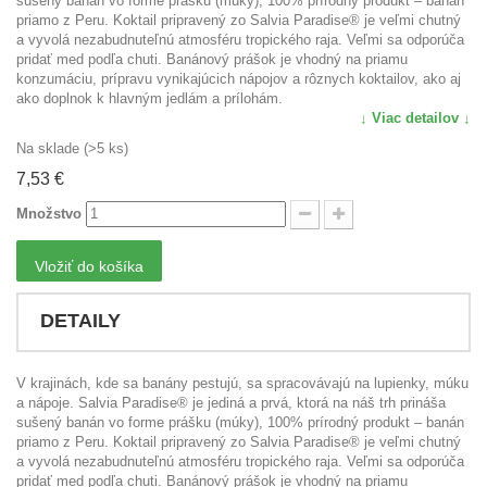
sušený banán vo forme prášku (múky), 100% prírodný produkt – banán
priamo z Peru. Koktail pripravený zo Salvia Paradise® je veľmi chutný
a vyvolá nezabudnuteľnú atmosféru tropického raja. Veľmi sa odporúča
pridať med podľa chuti. Banánový prášok je vhodný na priamu
konzumáciu, prípravu vynikajúcich nápojov a rôznych koktailov, ako aj
ako doplnok k hlavným jedlám a prílohám.
↓ Viac detailov ↓
Na sklade (>5 ks)
7,53 €
Množstvo
Vložiť do košíka
DETAILY
V krajinách, kde sa banány pestujú, sa spracovávajú na lupienky, múku
a nápoje. Salvia Paradise® je jediná a prvá, ktorá na náš trh prináša
sušený banán vo forme prášku (múky), 100% prírodný produkt – banán
priamo z Peru. Koktail pripravený zo Salvia Paradise® je veľmi chutný
a vyvolá nezabudnuteľnú atmosféru tropického raja. Veľmi sa odporúča
pridať med podľa chuti. Banánový prášok je vhodný na priamu