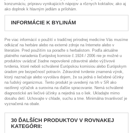
konzumáciu, prípravu vynikajúcich nápojov a rôznych koktailov, ako aj
ako doplnok k hlavným jedlám a prílohám.
INFORMÁCIE K BYLINÁM
Pre viac informácií o použití v tradičnej prírodnej medicíne Vás musíme
odkázať na herbáre alebo na externé zdroje na Internete alebo v
literatúre. Pred použitím sa poraďte s herbalistom. Podľa aktuálne
platného nariadenia Európskej komisie č.1924 / 2006 nie je možné u
produktov uvádzať žiadne nepovolené zdravotné alebo výživové
tvrdenia, ktoré neboli schválené Európskou komisiou alebo Európskym
úradom pre bezpečnosť potravín. Zdravotné tvrdenie znamená výrok,
ktorý naznačuje alebo vyvoláva dojem, že sa jedná o liečebné účinky
na ľudský organizmus. Tento produkt je uvedený na trh v SR ako
rastlinný výťažok a surovina na ďalšie spracovanie. Nemá schválené
diagnostické ani liečivé účinky a nejedná sa o liek. Ukladajte mimo
dosahu detí. Uchovajte v chlade, suchu a tme. Minimálna trvanlivosť je
vyznačená na obale.
30 ĎALŠÍCH PRODUKTOV V ROVNAKEJ
KATEGÓRII: