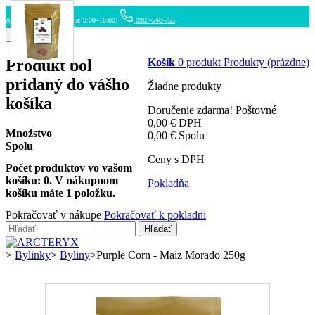
ARCTERYX.SK (Po–Pia: 9:00–16:00)
0907-548-755
Menu
Produkt bol
Košík
0
produkt
Produkty
(prázdne)
pridaný do vášho
Žiadne produkty
košíka
Doručenie zdarma!
Poštovné
0,00 €
DPH
Množstvo
0,00 €
Spolu
Spolu
Ceny s DPH
Počet produktov vo vašom
košíku:
0
.
V nákupnom
Pokladňa
košíku máte 1 položku.
Pokračovať v nákupe
Pokračovať k pokladni
Hľadať
>
Bylinky
>
Byliny
>
Purple Corn - Maiz Morado 250g