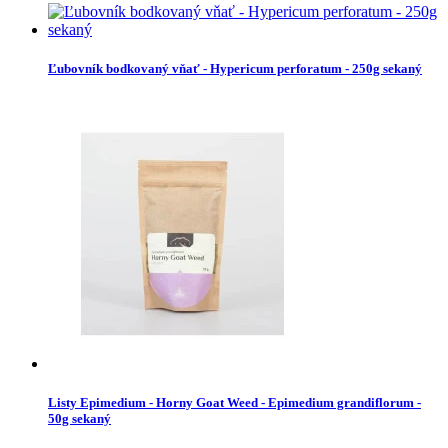
Ľubovník bodkovaný vňať - Hypericum perforatum - 250g sekaný
Listy Epimedium - Horny Goat Weed - Epimedium grandiflorum -
50g sekaný