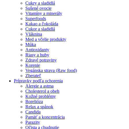
Cukry a sladidlá
Sušené ovocie
Vitamíny a minerály
Superfoods
Kakao a čokoláda
Cukor a sladidlá
Vláknina
Med a včelie produkty
Múka
Antioxidanty
Riasy a huby
Zdravé potraviny
Korenie
Vegánska strava (Raw food)
Zberateľ
Prípravky podľa ochorenia
Alergie a astma
Cholesterol a obeh
Kožné problémy
Borelióza
Relax a spánok
Candida
Pamäť a koncentrácia
Parazity
Očista a chudnutie