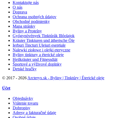
Kontaktujte nás
O nás
Doprava
Ochrana osobných údajov
Obchodné podmienky
Mapa stránky
Byliny a Proteíny
Gyógynövények Tinktúrák Illóolajok
Kräuter Tinkturen und ätherische Öle
Ierburi Tincturi Uleiuri esențiale
Nalewki ziołowe i olejki eteryczne
Byliny tinktury a éterické oleje
Heilkräuter und Fitnessdiät
Športové a výživové doplnky
Detské hračky
©
2017 - 2026
Arcteryx.sk - Byliny | Tinktúry | Éterické oleje
Účet
Objednávky
Vrátenie tovaru
Dobropisy
Adresy a fakturačné údaje
Osobné údaje