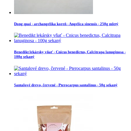
Dong quai - archangelika koreň - Angelica sinensis - 250g mletý
Benedikt lekársky vňať - Cnicus benedictus, Calcitrapa lanuginosa -
100g sekaný
Santalové drevo, červené - Pterocarpus santalinus - 50g sekaný