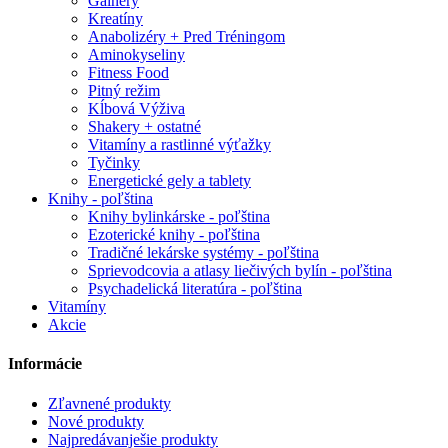
Gainery
Kreatíny
Anabolizéry + Pred Tréningom
Aminokyseliny
Fitness Food
Pitný režim
Kĺbová Výživa
Shakery + ostatné
Vitamíny a rastlinné výťažky
Tyčinky
Energetické gely a tablety
Knihy - poľština
Knihy bylinkárske - poľština
Ezoterické knihy - poľština
Tradičné lekárske systémy - poľština
Sprievodcovia a atlasy liečivých bylín - poľština
Psychadelická literatúra - poľština
Vitamíny
Akcie
Informácie
Zľavnené produkty
Nové produkty
Najpredávanješie produkty