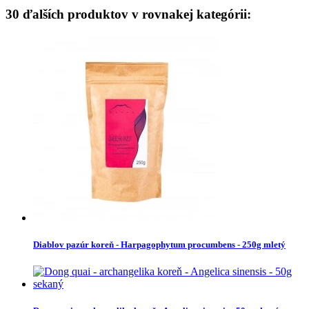
30 ďalších produktov v rovnakej kategórii:
Diablov pazúr koreň - Harpagophytum procumbens - 250g mletý