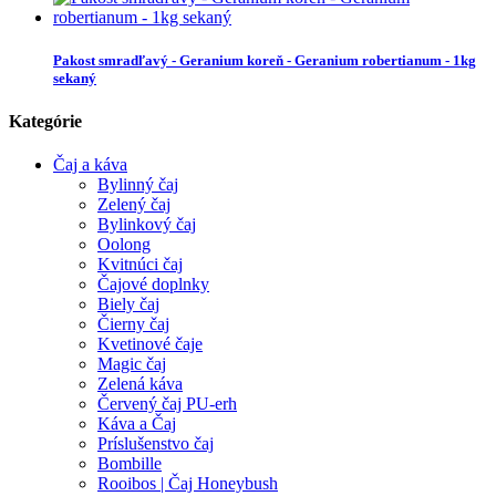
Pakost smradľavý - Geranium koreň - Geranium robertianum - 1kg
sekaný
Kategórie
Čaj a káva
Bylinný čaj
Zelený čaj
Bylinkový čaj
Oolong
Kvitnúci čaj
Čajové doplnky
Biely čaj
Čierny čaj
Kvetinové čaje
Magic čaj
Zelená káva
Červený čaj PU-erh
Káva a Čaj
Príslušenstvo čaj
Bombille
Rooibos | Čaj Honeybush