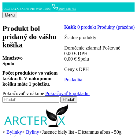
ARCTERYX.SK (Po–Pia: 9:00–16:00)
0907-548-755
Menu
Produkt bol
Košík
0
produkt
Produkty
(prázdne)
pridaný do vášho
Žiadne produkty
košíka
Doručenie zdarma!
Poštovné
0,00 €
DPH
Množstvo
0,00 €
Spolu
Spolu
Ceny s DPH
Počet produktov vo vašom
košíku:
0
.
V nákupnom
Pokladňa
košíku máte 1 položku.
Pokračovať v nákupe
Pokračovať k pokladni
Hľadať
>
Bylinky
>
Byliny
>
Jasenec biely list - Dictamnus albus - 50g