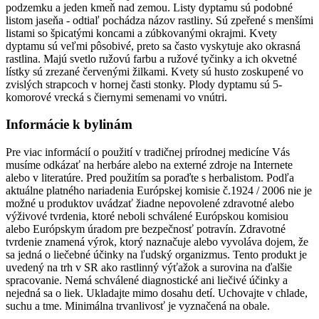
podzemku a jeden kmeň nad zemou. Listy dyptamu sú podobné
listom jaseňa - odtiaľ pochádza názov rastliny. Sú zpeřené s menšími
listami so špicatými koncami a zúbkovanými okrajmi. Kvety
dyptamu sú veľmi pôsobivé, preto sa často vyskytuje ako okrasná
rastlina. Majú svetlo ružovú farbu a ružové tyčinky a ich okvetné
lístky sú zrezané červenými žilkami. Kvety sú husto zoskupené vo
zvislých strapcoch v hornej časti stonky. Plody dyptamu sú 5-
komorové vrecká s čiernymi semenami vo vnútri.
Informácie k bylinám
Pre viac informácií o použití v tradičnej prírodnej medicíne Vás
musíme odkázať na herbáre alebo na externé zdroje na Internete
alebo v literatúre. Pred použitím sa poraďte s herbalistom. Podľa
aktuálne platného nariadenia Európskej komisie č.1924 / 2006 nie je
možné u produktov uvádzať žiadne nepovolené zdravotné alebo
výživové tvrdenia, ktoré neboli schválené Európskou komisiou
alebo Európskym úradom pre bezpečnosť potravín. Zdravotné
tvrdenie znamená výrok, ktorý naznačuje alebo vyvoláva dojem, že
sa jedná o liečebné účinky na ľudský organizmus. Tento produkt je
uvedený na trh v SR ako rastlinný výťažok a surovina na ďalšie
spracovanie. Nemá schválené diagnostické ani liečivé účinky a
nejedná sa o liek. Ukladajte mimo dosahu detí. Uchovajte v chlade,
suchu a tme. Minimálna trvanlivosť je vyznačená na obale.