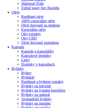
Sklenené fľaše
Zubné pasty bez fluoridu
Oleje
Rastlinné oleje
100% esenciálne oleje
Oleje lisované za studena
Esenciálne oleje
Olej extrakty
Olej CBD
Oleje lisované zastudena
Kapsule
Kapsule a kapsulárky
Kapsulové doplnky
Lieky
Doplnky v kapsuliach
Bylinky
Byliny
Bylinkár
Rastlinné a bylinné extrakty
Bylinky na trávenie
Bylinky na lymskú boreliózu
Bylinky na spánok
Aromatické bylinky
Bylinky na imunitu
Bylinky pre mužov