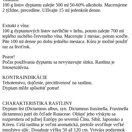
100 g listov dyptamu zalejte 500 ml 50-60% alkoholu. Macerujeme
2 týždne, precedíme. Užívajte 15 ml jedenkrát denne.
Extrakt z vína:
100 g dyptamových listov navlhčite v liehu, potom zalejte 700 ml
teplého suchého červeného vína. Macerujte 1 mesiac, potom sceďte.
Pite 100 ml denne po dobu jedného mesiaca. Kúru je možné použiť
raz za štvrťrok.
Pozor!
Počas používania dyptamu sa nevystavujte slnku. Rastlina je
fotosenzitívna.
KONTRAINDIKÁCIE
Tehotenstvo, dojčenie, precitlivenosť na rastlinu.
Dyptam môže spôsobiť potrat!
CHARAKTERISTIKA RASTLINY
Dyptam list (Dictamnus albus, syn. Dictamnus fraxinella, Fraxinella
dictamnus) patrí do čeľade Rutaceae. Oblasť jeho výskytu sa
rozprestiera od južnej Európy po severnú Čínu, Sibír, Japonsko a
Kóreu. Celá rastlina je veľmi aromatická, pretože uvoľňuje veľké
množstvo silíc. Dosahuje výšku 50 až 120 cm. Vytvára podzemok