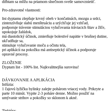
difhtam sa môžu na priamom slnečnom svetle samovznietiť.
Pro-zdravotné vlastnosti:
list dyptamu zlepšuje krvný obeh v končatinách, mozgu a srdci,
zintenzívňuje slabú menštruáciu a urýchľuje jej vzhľad,
podporuje trávenie stimuláciou vylučovania tráviacich štiav a žlče,
upokojuje žalúdok,
má diastolický účinok, zmierňuje bolestivé napätie v brušnej dutine,
ukľudňuje sa,
stimuluje vylučovanie moču a očistu tela,
pri aplikácii na pokožku má antiseptický účinok a podporuje
opravné procesy.
ZLOŽENIE
Dyptam list - 100% list. Najkvalitnejšia surovina!
DÁVKOVANIE A APLIKÁCIA
Infúzia:
1 čajovú lyžičku bylinky zalejte pohárom vriacej vody. Prikryte a
parte 10 minút. Vypite 2-3 poháre denne. Možno použiť na
umývanie strihov a pokožky so sklonom k ​​akné.
Tinktúra: