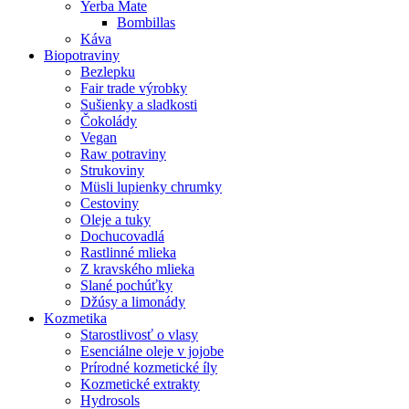
Yerba Mate
Bombillas
Káva
Biopotraviny
Bezlepku
Fair trade výrobky
Sušienky a sladkosti
Čokolády
Vegan
Raw potraviny
Strukoviny
Müsli lupienky chrumky
Cestoviny
Oleje a tuky
Dochucovadlá
Rastlinné mlieka
Z kravského mlieka
Slané pochúťky
Džúsy a limonády
Kozmetika
Starostlivosť o vlasy
Esenciálne oleje v jojobe
Prírodné kozmetické íly
Kozmetické extrakty
Hydrosols