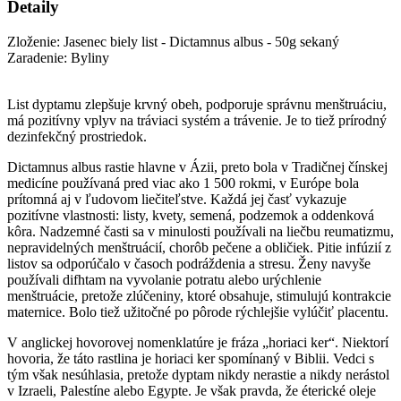
Detaily
Zloženie: Jasenec biely list - Dictamnus albus - 50g sekaný
Zaradenie: Byliny
List dyptamu zlepšuje krvný obeh, podporuje správnu menštruáciu,
má pozitívny vplyv na tráviaci systém a trávenie. Je to tiež prírodný
dezinfekčný prostriedok.
Dictamnus albus rastie hlavne v Ázii, preto bola v Tradičnej čínskej
medicíne používaná pred viac ako 1 500 rokmi, v Európe bola
prítomná aj v ľudovom liečiteľstve. Každá jej časť vykazuje
pozitívne vlastnosti: listy, kvety, semená, podzemok a oddenková
kôra. Nadzemné časti sa v minulosti používali na liečbu reumatizmu,
nepravidelných menštruácií, chorôb pečene a obličiek. Pitie infúzií z
listov sa odporúčalo v časoch podráždenia a stresu. Ženy navyše
používali difhtam na vyvolanie potratu alebo urýchlenie
menštruácie, pretože zlúčeniny, ktoré obsahuje, stimulujú kontrakcie
maternice. Bolo tiež užitočné po pôrode rýchlejšie vylúčiť placentu.
V anglickej hovorovej nomenklatúre je fráza „horiaci ker“. Niektorí
hovoria, že táto rastlina je horiaci ker spomínaný v Biblii. Vedci s
tým však nesúhlasia, pretože dyptam nikdy nerastie a nikdy nerástol
v Izraeli, Palestíne alebo Egypte. Je však pravda, že éterické oleje