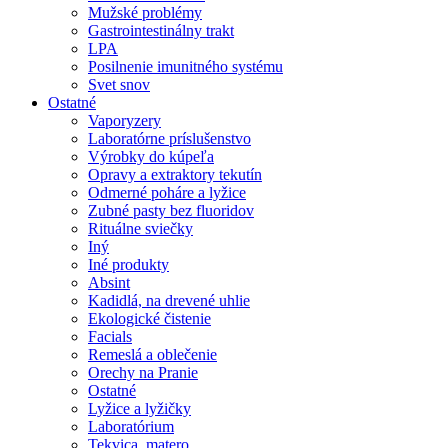
Mužské problémy
Gastrointestinálny trakt
LPA
Posilnenie imunitného systému
Svet snov
Ostatné
Vaporyzery
Laboratórne príslušenstvo
Výrobky do kúpeľa
Opravy a extraktory tekutín
Odmerné poháre a lyžice
Zubné pasty bez fluoridov
Rituálne sviečky
Iný
Iné produkty
Absint
Kadidlá, na drevené uhlie
Ekologické čistenie
Facials
Remeslá a oblečenie
Orechy na Pranie
Ostatné
Lyžice a lyžičky
Laboratórium
Tekvica, matero