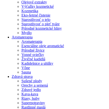
Olejové extrakty
Výťažky kozmetické
Kozmetika
Eko-šetrné čistenie
Starostlivosť o telo
Starostlivosť o pleť tváre
Prírodné kozmetické hliny
Mydlo
Aromaterapia
Aromaterapia
Esenciálne oleje aromatické
Prírodné živice
Vonné sviečky
Živičné kadidlá
Kadidelnice a uhlíky
Vône
Sauna
Zdravá strava
Sušené plody
Orechy a semená
Zdravé jedlo
Kava-kava
Riasy, huby
Superpotraviny
Rastlinné maslá