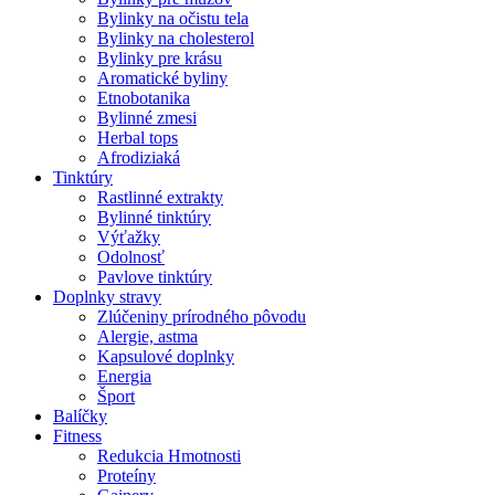
Bylinky na očistu tela
Bylinky na cholesterol
Bylinky pre krásu
Aromatické byliny
Etnobotanika
Bylinné zmesi
Herbal tops
Afrodiziaká
Tinktúry
Rastlinné extrakty
Bylinné tinktúry
Výťažky
Odolnosť
Pavlove tinktúry
Doplnky stravy
Zlúčeniny prírodného pôvodu
Alergie, astma
Kapsulové doplnky
Energia
Šport
Balíčky
Fitness
Redukcia Hmotnosti
Proteíny