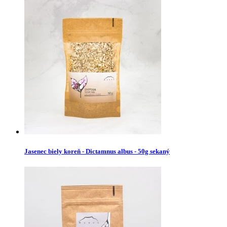
Jasenec biely koreň - Dictamnus albus - 50g sekaný