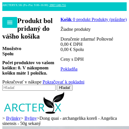
ARCTERYX.SK (Po–Pia: 9:00–16:00)
0907-548-755
Produkt bol
Košík
0
produkt
Produkty
(prázdne)
Menu
pridaný do
Žiadne produkty
vášho košíka
Doručenie zdarma!
Poštovné
0,00 €
DPH
Množstvo
0,00 €
Spolu
Spolu
Ceny s DPH
Počet produktov vo vašom
košíku:
0
.
V nákupnom
Pokladňa
košíku máte 1 položku.
Pokračovať v nákupe
Pokračovať k pokladni
Hľadať
>
Bylinky
>
Byliny
>
Dong quai - archangelika koreň - Angelica
sinensis - 50g sekaný