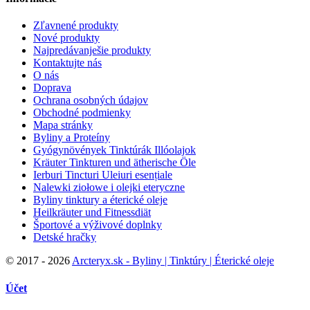
Zľavnené produkty
Nové produkty
Najpredávanješie produkty
Kontaktujte nás
O nás
Doprava
Ochrana osobných údajov
Obchodné podmienky
Mapa stránky
Byliny a Proteíny
Gyógynövények Tinktúrák Illóolajok
Kräuter Tinkturen und ätherische Öle
Ierburi Tincturi Uleiuri esențiale
Nalewki ziołowe i olejki eteryczne
Byliny tinktury a éterické oleje
Heilkräuter und Fitnessdiät
Športové a výživové doplnky
Detské hračky
©
2017 - 2026
Arcteryx.sk - Byliny | Tinktúry | Éterické oleje
Účet