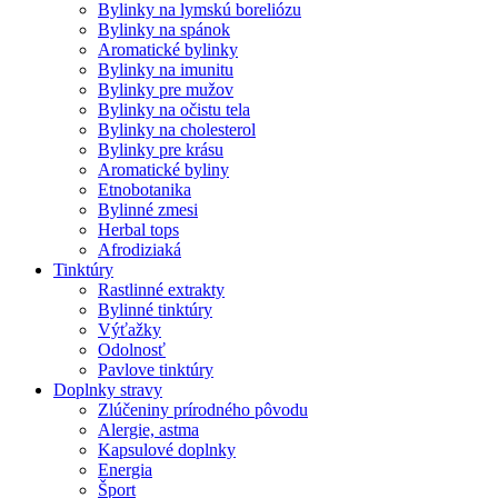
Bylinky na lymskú boreliózu
Bylinky na spánok
Aromatické bylinky
Bylinky na imunitu
Bylinky pre mužov
Bylinky na očistu tela
Bylinky na cholesterol
Bylinky pre krásu
Aromatické byliny
Etnobotanika
Bylinné zmesi
Herbal tops
Afrodiziaká
Tinktúry
Rastlinné extrakty
Bylinné tinktúry
Výťažky
Odolnosť
Pavlove tinktúry
Doplnky stravy
Zlúčeniny prírodného pôvodu
Alergie, astma
Kapsulové doplnky
Energia
Šport