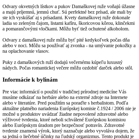
Odvary okvetných lístkov a pukov Damaškovej ruže voňajú úžasne
a majú príjemnú, jemnú chuť. Sú perfektné bez prísad, ale mali by
ste ich vyskúšať aj s prísadami. Kvety damaškovej ruže dokonale
ladia so zeleným čajom, listami kafíru, škoricovou kôrou, klinčekmi
a pomarančovými vločkami. Môžu byť tiež ochutené alkoholom.
Odvary z damaškovej ruže môžu byť pité kedykoľvek počas dňa
alebo v noci. Môžu sa používať aj zvonka - na umývanie pokožky a
na oplachovanie vlasov.
Puky z damaškových ruží dodajú večernému kúpeľu luxusný
nádych. Počas romantickej večere môžu ozdobiť darček alebo stôl.
Informácie k bylinám
Pre viac informácií o použití v tradičnej prírodnej medicíne Vás
musíme odkázať na herbáre alebo na externé zdroje na Internete
alebo v literatúre. Pred použitím sa poraďte s herbalistom. Podľa
aktuálne platného nariadenia Európskej komisie č.1924 / 2006 nie je
možné u produktov uvádzať žiadne nepovolené zdravotné alebo
výživové tvrdenia, ktoré neboli schválené Európskou komisiou
alebo Európskym úradom pre bezpečnosť potravín. Zdravotné
tvrdenie znamená výrok, ktorý naznačuje alebo vyvoláva dojem, že
sa jedná o liečebné účinky na ľudský organizmus. Tento produkt je