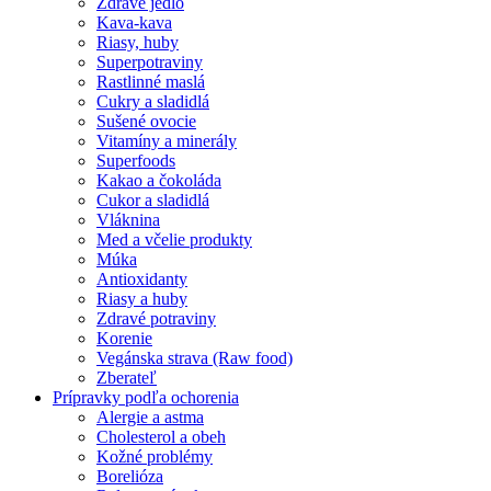
Zdravé jedlo
Kava-kava
Riasy, huby
Superpotraviny
Rastlinné maslá
Cukry a sladidlá
Sušené ovocie
Vitamíny a minerály
Superfoods
Kakao a čokoláda
Cukor a sladidlá
Vláknina
Med a včelie produkty
Múka
Antioxidanty
Riasy a huby
Zdravé potraviny
Korenie
Vegánska strava (Raw food)
Zberateľ
Prípravky podľa ochorenia
Alergie a astma
Cholesterol a obeh
Kožné problémy
Borelióza