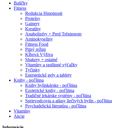
Balíčky
Fitness
Redukcia Hmotnosti
Proteíny
Gainery
Kreatíny
Anabolizéry + Pred Tréningom
Aminokyseliny
Fitness Food
Pitný režim
Kĺbová Výživa
Shakery + ostatné
Vitamíny a rastlinné výťažky
Tyčinky
Energetické gely a tablety
Knihy - poľština
Knihy bylinkárske - poľština
Ezoterické knihy - poľština
Tradičné lekárske systémy - poľština
Sprievodcovia a atlasy liečivých bylín - poľština
Psychadelická literatúra - poľština
Vitamíny
Akcie
Informácie