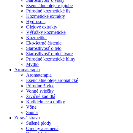
Starostlivosť o vlasy
Esenciálne oleje v jojobe
Prírodné kozmetické íly
Kozmetické extrakty
Hydrosols
Olejové extrakty
Výťažky kozmetické
Kozmetika
Eko-šetrné čistenie
Starostlivosť o telo
Starostlivosť o pleť tváre
Prírodné kozmetické hliny
Mydlo
Aromaterapia
Aromaterapia
Esenciálne oleje aromatické
Prírodné živice
Vonné sviečky
Živičné kadidlá
Kadidelnice a uhlíky
Vône
Sauna
Zdravá strava
Sušené plody
Orechy a semená