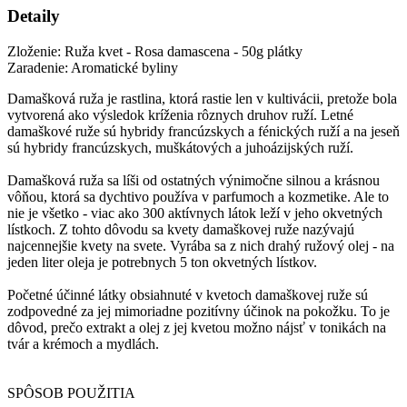
Detaily
Zloženie: Ruža kvet - Rosa damascena - 50g plátky
Zaradenie: Aromatické byliny
Damašková ruža je rastlina, ktorá rastie len v kultivácii, pretože bola
vytvorená ako výsledok kríženia rôznych druhov ruží. Letné
damaškové ruže sú hybridy francúzskych a fénických ruží a na jeseň
sú hybridy francúzskych, muškátových a juhoázijských ruží.
Damašková ruža sa líši od ostatných výnimočne silnou a krásnou
vôňou, ktorá sa dychtivo používa v parfumoch a kozmetike. Ale to
nie je všetko - viac ako 300 aktívnych látok leží v jeho okvetných
lístkoch. Z tohto dôvodu sa kvety damaškovej ruže nazývajú
najcennejšie kvety na svete. Vyrába sa z nich drahý ružový olej - na
jeden liter oleja je potrebnych 5 ton okvetných lístkov.
Početné účinné látky obsiahnuté v kvetoch damaškovej ruže sú
zodpovedné za jej mimoriadne pozitívny účinok na pokožku. To je
dôvod, prečo extrakt a olej z jej kvetou možno nájsť v tonikách na
tvár a krémoch a mydlách.
SPÔSOB POUŽITIA