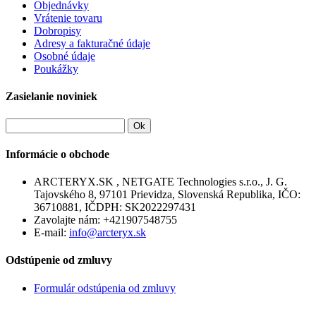
Objednávky
Vrátenie tovaru
Dobropisy
Adresy a fakturačné údaje
Osobné údaje
Poukážky
Zasielanie noviniek
Ok
Informácie o obchode
ARCTERYX.SK , NETGATE Technologies s.r.o., J. G.
Tajovského 8, 97101 Prievidza, Slovenská Republika, IČO:
36710881, IČDPH: SK2022297431
Zavolajte nám:
+421907548755
E-mail:
info@arcteryx.sk
Odstúpenie od zmluvy
Formulár odstúpenia od zmluvy