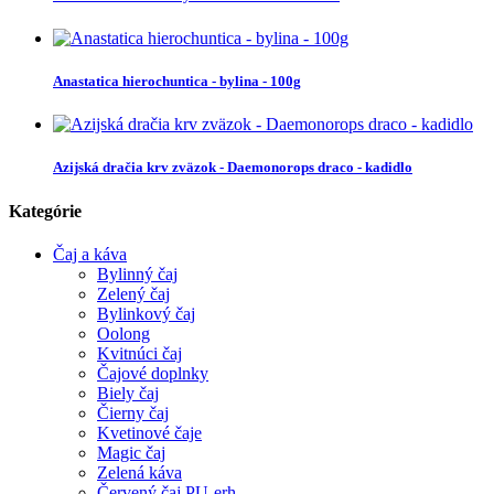
Anastatica hierochuntica - bylina - 100g
Azijská dračia krv zväzok - Daemonorops draco - kadidlo
Kategórie
Čaj a káva
Bylinný čaj
Zelený čaj
Bylinkový čaj
Oolong
Kvitnúci čaj
Čajové doplnky
Biely čaj
Čierny čaj
Kvetinové čaje
Magic čaj
Zelená káva
Červený čaj PU-erh