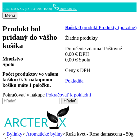
ARCTERYX.SK (Po–Pia: 9:00–16:00)
0907-548-755
Menu
Produkt bol
Košík
0
produkt
Produkty
(prázdne)
pridaný do vášho
Žiadne produkty
košíka
Doručenie zdarma!
Poštovné
0,00 €
DPH
Množstvo
0,00 €
Spolu
Spolu
Ceny s DPH
Počet produktov vo vašom
košíku:
0
.
V nákupnom
Pokladňa
košíku máte 1 položku.
Pokračovať v nákupe
Pokračovať k pokladni
Hľadať
>
Bylinky
>
Aromatické byliny
>
Ruža kvet - Rosa damascena - 50g