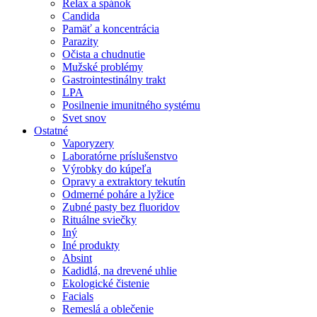
Relax a spánok
Candida
Pamäť a koncentrácia
Parazity
Očista a chudnutie
Mužské problémy
Gastrointestinálny trakt
LPA
Posilnenie imunitného systému
Svet snov
Ostatné
Vaporyzery
Laboratórne príslušenstvo
Výrobky do kúpeľa
Opravy a extraktory tekutín
Odmerné poháre a lyžice
Zubné pasty bez fluoridov
Rituálne sviečky
Iný
Iné produkty
Absint
Kadidlá, na drevené uhlie
Ekologické čistenie
Facials
Remeslá a oblečenie