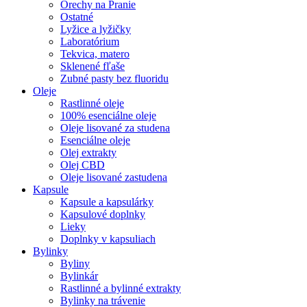
Orechy na Pranie
Ostatné
Lyžice a lyžičky
Laboratórium
Tekvica, matero
Sklenené fľaše
Zubné pasty bez fluoridu
Oleje
Rastlinné oleje
100% esenciálne oleje
Oleje lisované za studena
Esenciálne oleje
Olej extrakty
Olej CBD
Oleje lisované zastudena
Kapsule
Kapsule a kapsulárky
Kapsulové doplnky
Lieky
Doplnky v kapsuliach
Bylinky
Byliny
Bylinkár
Rastlinné a bylinné extrakty
Bylinky na trávenie