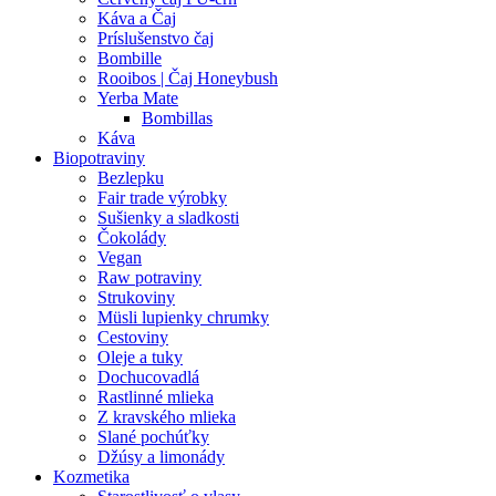
Káva a Čaj
Príslušenstvo čaj
Bombille
Rooibos | Čaj Honeybush
Yerba Mate
Bombillas
Káva
Biopotraviny
Bezlepku
Fair trade výrobky
Sušienky a sladkosti
Čokolády
Vegan
Raw potraviny
Strukoviny
Müsli lupienky chrumky
Cestoviny
Oleje a tuky
Dochucovadlá
Rastlinné mlieka
Z kravského mlieka
Slané pochúťky
Džúsy a limonády
Kozmetika