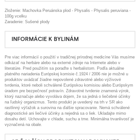
Zloženie: Machovka Peruánska plod - Physalis - Physalis peruviana -
100g vcelku
Zaradenie: Sušené plody
INFORMÁCIE K BYLINÁM
Pre viac informácií o použití v tradičnej prírodnej medicíne Vás musíme
odkázať na herbáre alebo na externé zdroje na Internete alebo v
literatúre. Pred použitím sa poraďte s herbalistom. Podľa aktuálne
platného nariadenia Európskej komisie č.1924 / 2006 nie je možné u
produktov uvádzať žiadne nepovolené zdravotné alebo výživové
tvrdenia, ktoré neboli schválené Európskou komisiou alebo Európskym
úradom pre bezpečnosť potravín. Zdravotné tvrdenie znamená výrok,
ktorý naznačuje alebo vyvoláva dojem, že sa jedná o liečebné účinky
na ľudský organizmus. Tento produkt je uvedený na trh v SR ako
rastlinný výťažok a surovina na ďalšie spracovanie. Nemá schválené
diagnostické ani liečivé účinky a nejedná sa o liek. Ukladajte mimo
dosahu detí. Uchovajte v chlade, suchu a tme. Minimálna trvanlivosť je
vyznačená na obale.