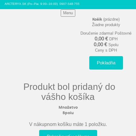
ARCTERYX.SK (Po–Pia: 9:00–16:00)
0907-548-755
Menu
Košík
(prázdne)
Žiadne produkty
Doručenie zdarma!
Poštovné
0,00 €
DPH
0,00 €
Spolu
Ceny s DPH
Pokladňa
Produkt bol pridaný do
vášho košíka
Množstvo
Spolu
V nákupnom košíku máte 1 položku.