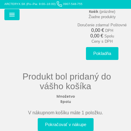
ARCTERYX.SK (Po–Pia: 9:00–16:00)
0907-548-755
Košík
(prázdne)
Žiadne produkty
Menu
Doručenie zdarma!
Poštovné
0,00 €
DPH
0,00 €
Spolu
Ceny s DPH
Pokladňa
Produkt bol pridaný do
vášho košíka
Množstvo
Spolu
V nákupnom košíku máte 1 položku.
Pokračovať v nákupe