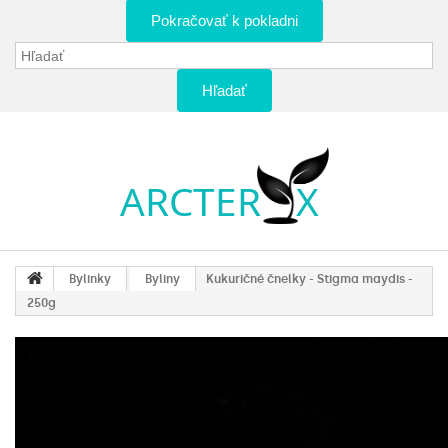
Pokračovať k pokladni
Hľadať
Bylinky
Byliny
Kukuričné čnelky - Stigma maydis -
250g