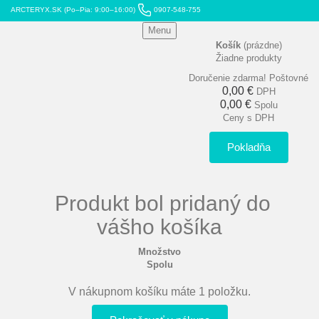
ARCTERYX.SK (Po–Pia: 9:00–16:00)
0907-548-755
Menu
Košík
(prázdne)
Žiadne produkty
Doručenie zdarma!
Poštovné
0,00 €
DPH
0,00 €
Spolu
Ceny s DPH
Pokladňa
Produkt bol pridaný do
vášho košíka
Množstvo
Spolu
V nákupnom košíku máte 1 položku.