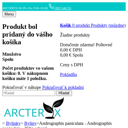
ARCTERYX.SK (Po–Pia: 9:00–16:00)
0907-548-755
Menu
Produkt bol
Košík
0
produkt
Produkty
(prázdne)
pridaný do vášho
Žiadne produkty
košíka
Doručenie zdarma!
Poštovné
0,00 €
DPH
Množstvo
0,00 €
Spolu
Spolu
Ceny s DPH
Počet produktov vo vašom
košíku:
0
.
V nákupnom
Pokladňa
košíku máte 1 položku.
Pokračovať v nákupe
Pokračovať k pokladni
Hľadať
>
Bylinky
>
Byliny
>
Andrographis paniculata - Andrographis