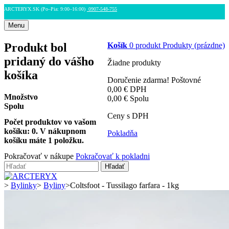
ARCTERYX.SK (Po–Pia: 9:00–16:00)
0907-548-755
Menu
Produkt bol
Košík
0
produkt
Produkty
(prázdne)
pridaný do vášho
Žiadne produkty
košíka
Doručenie zdarma!
Poštovné
0,00 €
DPH
Množstvo
0,00 €
Spolu
Spolu
Ceny s DPH
Počet produktov vo vašom
košíku:
0
.
V nákupnom
Pokladňa
košíku máte 1 položku.
Pokračovať v nákupe
Pokračovať k pokladni
Hľadať
>
Bylinky
>
Byliny
>
Coltsfoot - Tussilago farfara - 1kg