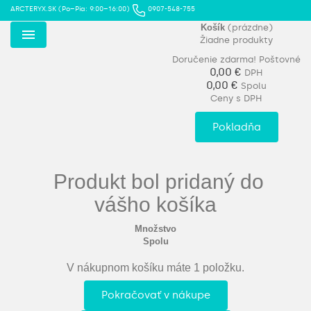
ARCTERYX.SK (Po–Pia: 9:00–16:00)
0907-548-755
Košík
(prázdne)
Žiadne produkty
Menu
Doručenie zdarma!
Poštovné
0,00 €
DPH
0,00 €
Spolu
Ceny s DPH
Pokladňa
Produkt bol pridaný do
vášho košíka
Množstvo
Spolu
V nákupnom košíku máte 1 položku.
Pokračovať v nákupe