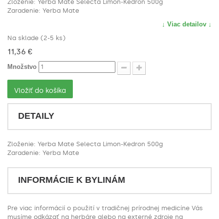
Zloženie: Yerba Mate Selecta Limon-Kedron 500g
Zaradenie: Yerba Mate
↓ Viac detailov ↓
Na sklade (2-5 ks)
11,36 €
Množstvo
Vložiť do košíka
DETAILY
Zloženie: Yerba Mate Selecta Limon-Kedron 500g
Zaradenie: Yerba Mate
INFORMÁCIE K BYLINÁM
Pre viac informácií o použití v tradičnej prírodnej medicíne Vás
musíme odkázať na herbáre alebo na externé zdroje na