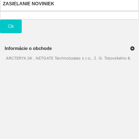
ZASIELANIE NOVINIEK
Ok
Informácie o obchode
ARCTERYX.SK , NETGATE Technologies s.r.o., J. G. Tajovského 8,
97101 Prievidza, Slovenská Republika, IČO: 36710881, IČDPH:
SK2022297431
+421907548755
Zavolajte nám:
E-mail:
info@arcteryx.sk
Odstúpenie od zmluvy
Formulár odstúpenia od zmluvy
©
2017 - 2026
Arcteryx.sk - Byliny | Tinktúry | Éterické oleje