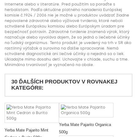
Internete alebo v literatúre. Pred použitím sa poraďte s
herbalistom. Podľa aktuálne platného nariadenia Európskej
komisie č.1924 / 2006 nie je možné u produktov uvádzať žiadne
nepovolené zdravotné alebo výživové tvrdenia, ktoré neboli
schválené Európskou komisiou alebo Európskym úradom pre
bezpečnosť potravín. Zdravotné tvrdenie znamená výrok, ktorý
naznačuje alebo vyvoláva dojem, že sa jedná o liečebné účinky
na ľudský organizmus. Tento produkt je uvedený na trh v SR ako
rastlinný výťažok a surovina na ďalšie spracovanie. Nemá
schválené diagnostické ani liečivé účinky a nejedná sa o liek.
Ukladajte mimo dosahu detí. Uchovajte v chlade, suchu a tme.
Minimálna trvanlivosť je vyznačená na obale.
30 ĎALŠÍCH PRODUKTOV V ROVNAKEJ
KATEGÓRII:
Yerba Mate Pajarito Organica
Yerba Mate Pajarito Mint
500g