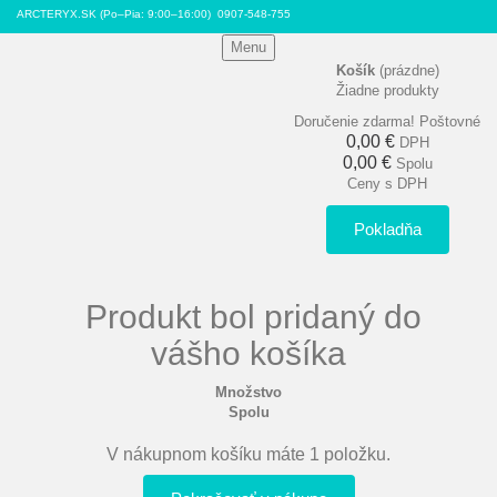
ARCTERYX.SK (Po–Pia: 9:00–16:00)
0907-548-755
Menu
Košík
(prázdne)
Žiadne produkty
Doručenie zdarma!
Poštovné
0,00 €
DPH
0,00 €
Spolu
Ceny s DPH
Pokladňa
Produkt bol pridaný do
vášho košíka
Množstvo
Spolu
V nákupnom košíku máte 1 položku.