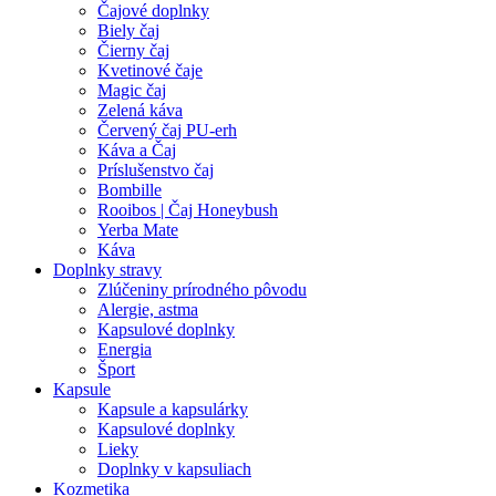
Čajové doplnky
Biely čaj
Čierny čaj
Kvetinové čaje
Magic čaj
Zelená káva
Červený čaj PU-erh
Káva a Čaj
Príslušenstvo čaj
Bombille
Rooibos | Čaj Honeybush
Yerba Mate
Káva
Doplnky stravy
Zlúčeniny prírodného pôvodu
Alergie, astma
Kapsulové doplnky
Energia
Šport
Kapsule
Kapsule a kapsulárky
Kapsulové doplnky
Lieky
Doplnky v kapsuliach
Kozmetika