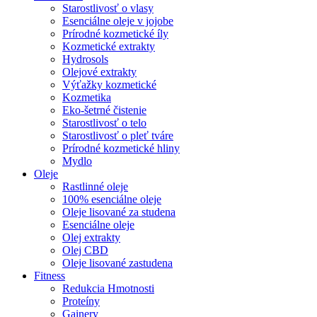
Starostlivosť o vlasy
Esenciálne oleje v jojobe
Prírodné kozmetické íly
Kozmetické extrakty
Hydrosols
Olejové extrakty
Výťažky kozmetické
Kozmetika
Eko-šetrné čistenie
Starostlivosť o telo
Starostlivosť o pleť tváre
Prírodné kozmetické hliny
Mydlo
Oleje
Rastlinné oleje
100% esenciálne oleje
Oleje lisované za studena
Esenciálne oleje
Olej extrakty
Olej CBD
Oleje lisované zastudena
Fitness
Redukcia Hmotnosti
Proteíny
Gainery