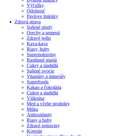
Výťažky
Odolnosť
Pavlove tinktúry
Zdravá strava
Sušené plody
Orechy a semená
Zdravé jedlo
Kava-kava
Riasy, huby
Superpotraviny
Rastlinné maslá
Cukry a sladidlá
Sušené ovocie
Vitamíny a minerály
Superfoods
Kakao a čokoláda
Cukor a sladidlá
Vláknina
Med a včelie produkty
Múka
Antioxidanty
Riasy a huby
Zdravé potraviny
Korenie