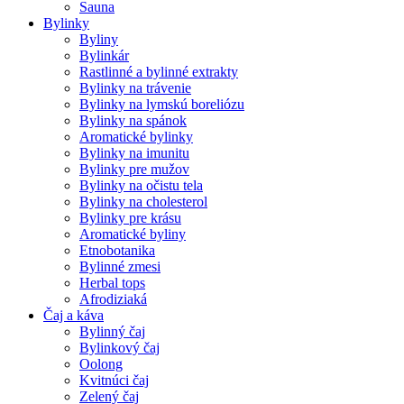
Sauna
Bylinky
Byliny
Bylinkár
Rastlinné a bylinné extrakty
Bylinky na trávenie
Bylinky na lymskú boreliózu
Bylinky na spánok
Aromatické bylinky
Bylinky na imunitu
Bylinky pre mužov
Bylinky na očistu tela
Bylinky na cholesterol
Bylinky pre krásu
Aromatické byliny
Etnobotanika
Bylinné zmesi
Herbal tops
Afrodiziaká
Čaj a káva
Bylinný čaj
Bylinkový čaj
Oolong
Kvitnúci čaj
Zelený čaj