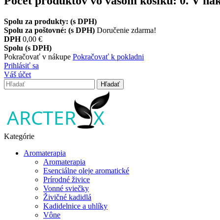
Počet produktov vo vašom košíku:
0
.
V nák
Spolu za produkty: (s DPH)
Spolu za poštovné: (s DPH)
Doručenie zdarma!
DPH
0,00 €
Spolu (s DPH)
Pokračovať v nákupe
Pokračovať k pokladni
Prihlásiť sa
Váš účet
Hľadať
Kategórie
Aromaterapia
Aromaterapia
Esenciálne oleje aromatické
Prírodné živice
Vonné sviečky
Živičné kadidlá
Kadidelnice a uhlíky
Vône