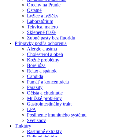
Orechy na Pranie
Ostatné
Lyžice a lyžičky
Laboratórium
Tekvica, matero
Sklenené fľaše
Zubné pasty bez fluoridu
Prípravky podľa ochorenia
Alergie a astma
Cholesterol a obeh
Kožné problémy
Borelióza
Relax a spánok
Candida
Pamäť a koncentrácia
Parazity
Očista a chudnutie
Mužské problémy
Gastrointestinálny trakt
LPA
Posilnenie imunitného systému
Svet snov
Tinktúry
Rastlinné extrakty
Bylinné tinktúry