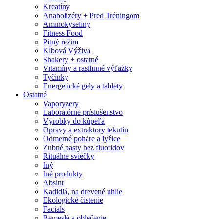
Kreatíny
Anabolizéry + Pred Tréningom
Aminokyseliny
Fitness Food
Pitný režim
Kĺbová Výživa
Shakery + ostatné
Vitamíny a rastlinné výťažky
Tyčinky
Energetické gely a tablety
Ostatné
Vaporyzery
Laboratórne príslušenstvo
Výrobky do kúpeľa
Opravy a extraktory tekutín
Odmerné poháre a lyžice
Zubné pasty bez fluoridov
Rituálne sviečky
Iný
Iné produkty
Absint
Kadidlá, na drevené uhlie
Ekologické čistenie
Facials
Remeslá a oblečenie