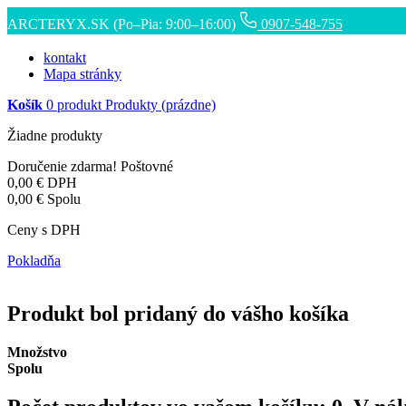
ARCTERYX.SK (Po–Pia: 9:00–16:00)
0907-548-755
kontakt
Mapa stránky
Košík
0
produkt
Produkty
(prázdne)
Žiadne produkty
Doručenie zdarma!
Poštovné
0,00 €
DPH
0,00 €
Spolu
Ceny s DPH
Pokladňa
Produkt bol pridaný do vášho košíka
Množstvo
Spolu