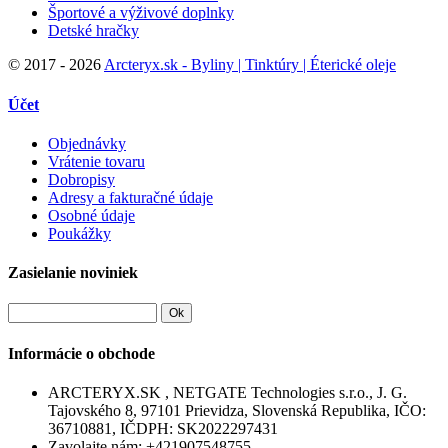
Športové a výživové doplnky
Detské hračky
©
2017 - 2026
Arcteryx.sk - Byliny | Tinktúry | Éterické oleje
Účet
Objednávky
Vrátenie tovaru
Dobropisy
Adresy a fakturačné údaje
Osobné údaje
Poukážky
Zasielanie noviniek
Ok
Informácie o obchode
ARCTERYX.SK , NETGATE Technologies s.r.o., J. G.
Tajovského 8, 97101 Prievidza, Slovenská Republika, IČO:
36710881, IČDPH: SK2022297431
Zavolajte nám:
+421907548755