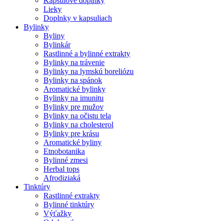
Kapsulové doplnky
Lieky
Doplnky v kapsuliach
Bylinky
Byliny
Bylinkár
Rastlinné a bylinné extrakty
Bylinky na trávenie
Bylinky na lymskú boreliózu
Bylinky na spánok
Aromatické bylinky
Bylinky na imunitu
Bylinky pre mužov
Bylinky na očistu tela
Bylinky na cholesterol
Bylinky pre krásu
Aromatické byliny
Etnobotanika
Bylinné zmesi
Herbal tops
Afrodiziaká
Tinktúry
Rastlinné extrakty
Bylinné tinktúry
Výťažky