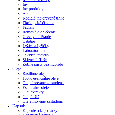
Iný
Iné produkty
Absint
Kadidlá, na drevené uhlie
Ekologické čistenie
Facials
Remeslá a oblečenie
Orechy na Pranie
Ostatné
Lyžice a lyžičky
Laboratórium
Tekvica, matero
Sklenené fľaše
Zubné pasty bez fluoridu
Oleje
Rastlinné oleje
100% esenciálne oleje
Oleje lisované za studena
Esenciálne oleje
Olej extrakty
Olej CBD
Oleje lisované zastudena
Kapsule
Kapsule a kapsulárky