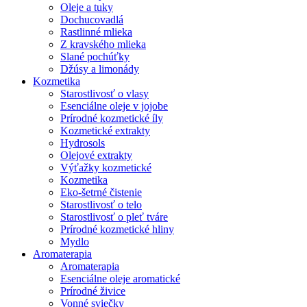
Oleje a tuky
Dochucovadlá
Rastlinné mlieka
Z kravského mlieka
Slané pochúťky
Džúsy a limonády
Kozmetika
Starostlivosť o vlasy
Esenciálne oleje v jojobe
Prírodné kozmetické íly
Kozmetické extrakty
Hydrosols
Olejové extrakty
Výťažky kozmetické
Kozmetika
Eko-šetrné čistenie
Starostlivosť o telo
Starostlivosť o pleť tváre
Prírodné kozmetické hliny
Mydlo
Aromaterapia
Aromaterapia
Esenciálne oleje aromatické
Prírodné živice
Vonné sviečky