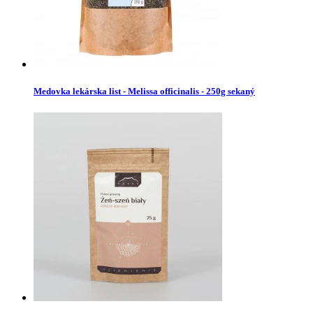
Medovka lekárska list - Melissa officinalis - 250g sekaný