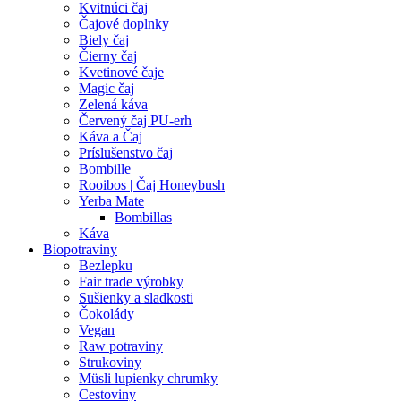
Kvitnúci čaj
Čajové doplnky
Biely čaj
Čierny čaj
Kvetinové čaje
Magic čaj
Zelená káva
Červený čaj PU-erh
Káva a Čaj
Príslušenstvo čaj
Bombille
Rooibos | Čaj Honeybush
Yerba Mate
Bombillas
Káva
Biopotraviny
Bezlepku
Fair trade výrobky
Sušienky a sladkosti
Čokolády
Vegan
Raw potraviny
Strukoviny
Müsli lupienky chrumky
Cestoviny