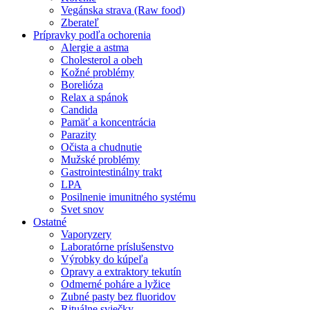
Vegánska strava (Raw food)
Zberateľ
Prípravky podľa ochorenia
Alergie a astma
Cholesterol a obeh
Kožné problémy
Borelióza
Relax a spánok
Candida
Pamäť a koncentrácia
Parazity
Očista a chudnutie
Mužské problémy
Gastrointestinálny trakt
LPA
Posilnenie imunitného systému
Svet snov
Ostatné
Vaporyzery
Laboratórne príslušenstvo
Výrobky do kúpeľa
Opravy a extraktory tekutín
Odmerné poháre a lyžice
Zubné pasty bez fluoridov
Rituálne sviečky