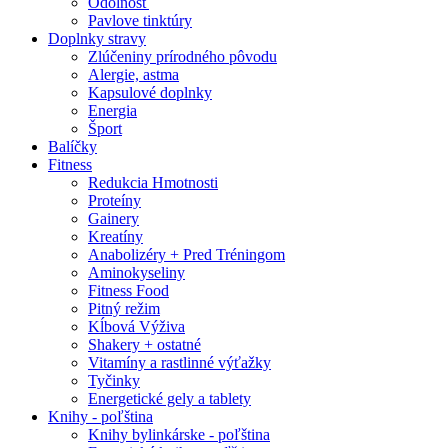
Odolnosť
Pavlove tinktúry
Doplnky stravy
Zlúčeniny prírodného pôvodu
Alergie, astma
Kapsulové doplnky
Energia
Šport
Balíčky
Fitness
Redukcia Hmotnosti
Proteíny
Gainery
Kreatíny
Anabolizéry + Pred Tréningom
Aminokyseliny
Fitness Food
Pitný režim
Kĺbová Výživa
Shakery + ostatné
Vitamíny a rastlinné výťažky
Tyčinky
Energetické gely a tablety
Knihy - poľština
Knihy bylinkárske - poľština