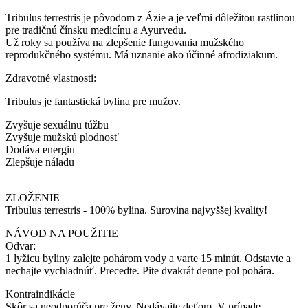
Tribulus terrestris je pôvodom z Ázie a je veľmi dôležitou rastlinou
pre tradičnú čínsku medicínu a Ayurvedu.
Už roky sa používa na zlepšenie fungovania mužského
reprodukčného systému. Má uznanie ako účinné afrodiziakum.
Zdravotné vlastnosti:
Tribulus je fantastická bylina pre mužov.
Zvyšuje sexuálnu túžbu
Zvyšuje mužskú plodnosť
Dodáva energiu
Zlepšuje náladu
ZLOŽENIE
Tribulus terrestris - 100% bylina. Surovina najvyššej kvality!
NÁVOD NA POUŽITIE
Odvar:
1 lyžicu byliny zalejte pohárom vody a varte 15 minút. Odstavte a
nechajte vychladnúť. Precedte. Pite dvakrát denne pol pohára.
Kontraindikácie
Skôr sa neodporúča pre ženy. Nedávajte deťom. V prípade