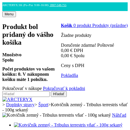
ARCTERYX.SK (Po–Pia: 9:00–16:00)
0907-548-755
Menu
Produkt bol
Košík
0
produkt
Produkty
(prázdne)
pridaný do vášho
Žiadne produkty
košíka
Doručenie zdarma!
Poštovné
0,00 €
DPH
Množstvo
0,00 €
Spolu
Spolu
Ceny s DPH
Počet produktov vo vašom
košíku:
0
.
V nákupnom
Pokladňa
košíku máte 1 položku.
Pokračovať v nákupe
Pokračovať k pokladni
Hľadať
>
Doplnky stravy
>
Šport
>
Kotvičník zemný - Tribulus terrestris vňať
- 100g sekaný
Náhľad