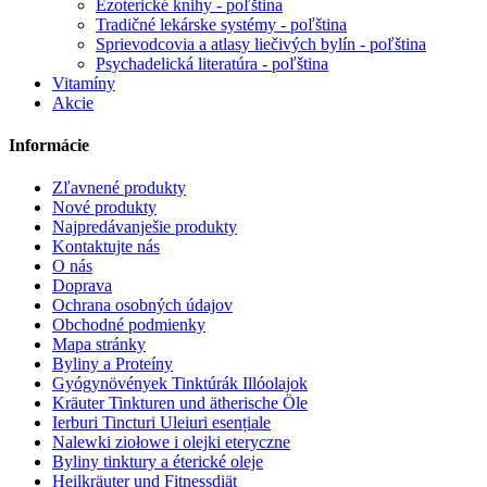
Ezoterické knihy - poľština
Tradičné lekárske systémy - poľština
Sprievodcovia a atlasy liečivých bylín - poľština
Psychadelická literatúra - poľština
Vitamíny
Akcie
Informácie
Zľavnené produkty
Nové produkty
Najpredávanješie produkty
Kontaktujte nás
O nás
Doprava
Ochrana osobných údajov
Obchodné podmienky
Mapa stránky
Byliny a Proteíny
Gyógynövények Tinktúrák Illóolajok
Kräuter Tinkturen und ätherische Öle
Ierburi Tincturi Uleiuri esențiale
Nalewki ziołowe i olejki eteryczne
Byliny tinktury a éterické oleje
Heilkräuter und Fitnessdiät