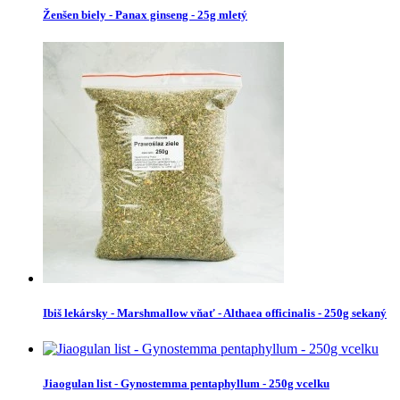
Ženšen biely - Panax ginseng - 25g mletý
Ibiš lekársky - Marshmallow vňať - Althaea officinalis - 250g sekaný
Jiaogulan list - Gynostemma pentaphyllum - 250g vcelku