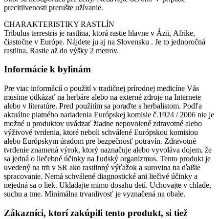
precitlivenosti prerušte užívanie.
CHARAKTERISTIKY RASTLÍN
Tribulus terrestris je rastlina, ktorá rastie hlavne v Ázii, Afrike,
čiastočne v Európe. Nájdete ju aj na Slovensku . Je to jednoročná
rastlina. Rastie až do výšky 2 metrov.
Informácie k bylinám
Pre viac informácií o použití v tradičnej prírodnej medicíne Vás
musíme odkázať na herbáre alebo na externé zdroje na Internete
alebo v literatúre. Pred použitím sa poraďte s herbalistom. Podľa
aktuálne platného nariadenia Európskej komisie č.1924 / 2006 nie je
možné u produktov uvádzať žiadne nepovolené zdravotné alebo
výživové tvrdenia, ktoré neboli schválené Európskou komisiou
alebo Európskym úradom pre bezpečnosť potravín. Zdravotné
tvrdenie znamená výrok, ktorý naznačuje alebo vyvoláva dojem, že
sa jedná o liečebné účinky na ľudský organizmus. Tento produkt je
uvedený na trh v SR ako rastlinný výťažok a surovina na ďalšie
spracovanie. Nemá schválené diagnostické ani liečivé účinky a
nejedná sa o liek. Ukladajte mimo dosahu detí. Uchovajte v chlade,
suchu a tme. Minimálna trvanlivosť je vyznačená na obale.
Zákazníci, ktorí zakúpili tento produkt, si tiež