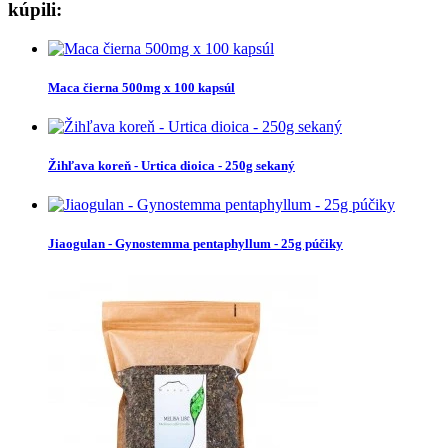
kúpili:
Maca čierna 500mg x 100 kapsúl
Žihľava koreň - Urtica dioica - 250g sekaný
Jiaogulan - Gynostemma pentaphyllum - 25g púčiky