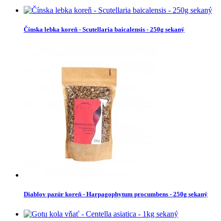
Čínska lebka koreň - Scutellaria baicalensis - 250g sekaný
Diablov pazúr koreň - Harpagophytum procumbens - 250g sekaný