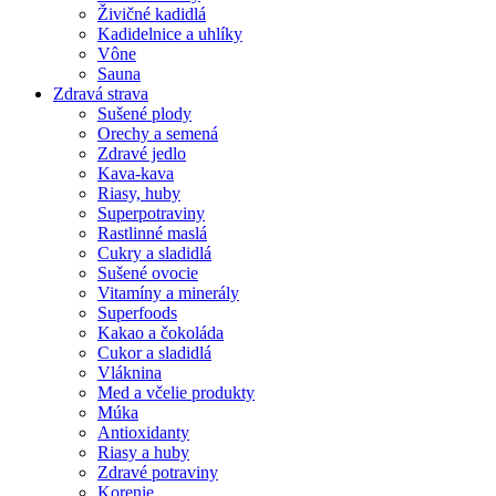
Živičné kadidlá
Kadidelnice a uhlíky
Vône
Sauna
Zdravá strava
Sušené plody
Orechy a semená
Zdravé jedlo
Kava-kava
Riasy, huby
Superpotraviny
Rastlinné maslá
Cukry a sladidlá
Sušené ovocie
Vitamíny a minerály
Superfoods
Kakao a čokoláda
Cukor a sladidlá
Vláknina
Med a včelie produkty
Múka
Antioxidanty
Riasy a huby
Zdravé potraviny
Korenie