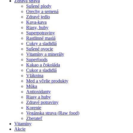
Zdravá strava
Sušené plody
Orechy a semená
Zdravé jedlo
Kava-kava
Riasy, huby
Superpotraviny
Rastlinné maslá
Cukry a sladidlá
Sušené ovocie
Vitamíny a minerály
Superfoods
Kakao a čokoláda
Cukor a sladidlá
Vláknina
Med a včelie produkty
Múka
Antioxidanty
Riasy a huby
Zdravé potraviny
Korenie
Vegánska strava (Raw food)
Zberateľ
Vitamíny
Akcie