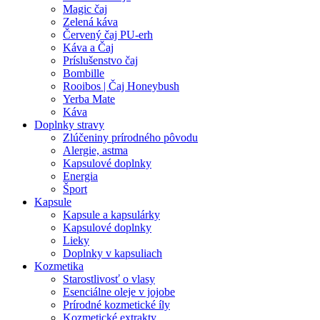
Magic čaj
Zelená káva
Červený čaj PU-erh
Káva a Čaj
Príslušenstvo čaj
Bombille
Rooibos | Čaj Honeybush
Yerba Mate
Káva
Doplnky stravy
Zlúčeniny prírodného pôvodu
Alergie, astma
Kapsulové doplnky
Energia
Šport
Kapsule
Kapsule a kapsulárky
Kapsulové doplnky
Lieky
Doplnky v kapsuliach
Kozmetika
Starostlivosť o vlasy
Esenciálne oleje v jojobe
Prírodné kozmetické íly
Kozmetické extrakty