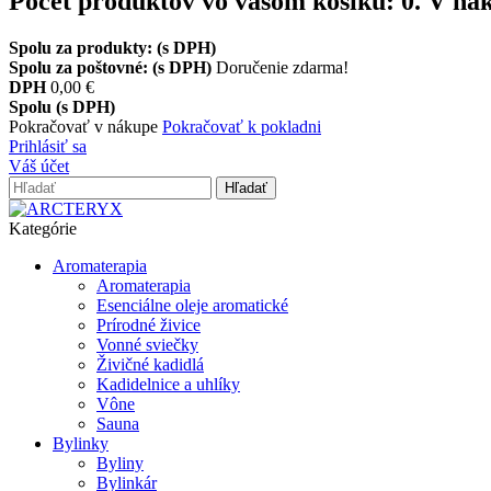
Počet produktov vo vašom košíku:
0
.
V nák
Spolu za produkty: (s DPH)
Spolu za poštovné: (s DPH)
Doručenie zdarma!
DPH
0,00 €
Spolu (s DPH)
Pokračovať v nákupe
Pokračovať k pokladni
Prihlásiť sa
Váš účet
Hľadať
Kategórie
Aromaterapia
Aromaterapia
Esenciálne oleje aromatické
Prírodné živice
Vonné sviečky
Živičné kadidlá
Kadidelnice a uhlíky
Vône
Sauna
Bylinky
Byliny
Bylinkár