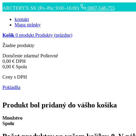
ARCTERYX.SK (Po–Pia: 9:00–16:00)
0907-548-755
kontakt
Mapa stránky
Košík
0
produkt
Produkty
(prázdne)
Žiadne produkty
Doručenie zdarma!
Poštovné
0,00 €
DPH
0,00 €
Spolu
Ceny s DPH
Pokladňa
Produkt bol pridaný do vášho košíka
Množstvo
Spolu