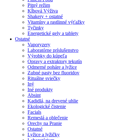
Pitný režim
Kĺbová Výživa
Shakery + ostatné
Vitamíny a rastlinné výťažky
Tyčinky
Energetické gely a tablety
Ostatné
Vaporyzery
Laboratórne príslušenstvo
Výrobky do kúpeľa
Opravy a extraktory tekutín
Odmerné poháre a lyžice
Zubné pasty bez fluoridov
Rituálne sviečky
Iný
Iné produkty
Absint
Kadidlá, na drevené uhlie
Ekologické čistenie
Facials
Remeslá a oblečenie
Orechy na Pranie
Ostatné
Lyžice a lyžičky