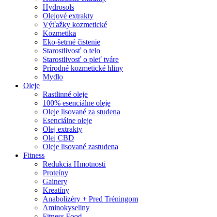
Hydrosols
Olejové extrakty
Výťažky kozmetické
Kozmetika
Eko-šetrné čistenie
Starostlivosť o telo
Starostlivosť o pleť tváre
Prírodné kozmetické hliny
Mydlo
Oleje
Rastlinné oleje
100% esenciálne oleje
Oleje lisované za studena
Esenciálne oleje
Olej extrakty
Olej CBD
Oleje lisované zastudena
Fitness
Redukcia Hmotnosti
Proteíny
Gainery
Kreatíny
Anabolizéry + Pred Tréningom
Aminokyseliny
Fitness Food