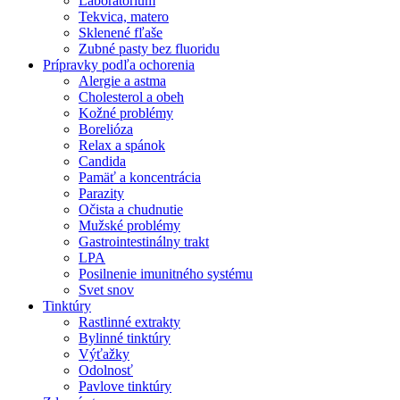
Laboratórium
Tekvica, matero
Sklenené fľaše
Zubné pasty bez fluoridu
Prípravky podľa ochorenia
Alergie a astma
Cholesterol a obeh
Kožné problémy
Borelióza
Relax a spánok
Candida
Pamäť a koncentrácia
Parazity
Očista a chudnutie
Mužské problémy
Gastrointestinálny trakt
LPA
Posilnenie imunitného systému
Svet snov
Tinktúry
Rastlinné extrakty
Bylinné tinktúry
Výťažky
Odolnosť
Pavlove tinktúry