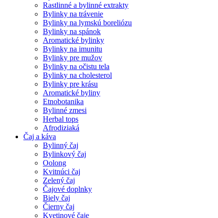
Rastlinné a bylinné extrakty
Bylinky na trávenie
Bylinky na lymskú boreliózu
Bylinky na spánok
Aromatické bylinky
Bylinky na imunitu
Bylinky pre mužov
Bylinky na očistu tela
Bylinky na cholesterol
Bylinky pre krásu
Aromatické byliny
Etnobotanika
Bylinné zmesi
Herbal tops
Afrodiziaká
Čaj a káva
Bylinný čaj
Bylinkový čaj
Oolong
Kvitnúci čaj
Zelený čaj
Čajové doplnky
Biely čaj
Čierny čaj
Kvetinové čaje