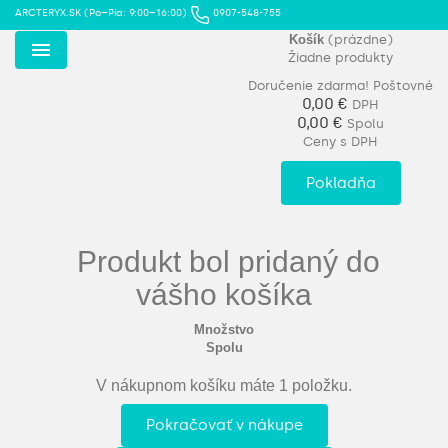
ARCTERYX.SK (Po–Pia: 9:00–16:00)
0907-548-755
Košík
(prázdne)
Žiadne produkty
Menu
Doručenie zdarma!
Poštovné
0,00 €
DPH
0,00 €
Spolu
Ceny s DPH
Pokladňa
Produkt bol pridaný do
vášho košíka
Množstvo
Spolu
V nákupnom košíku máte 1 položku.
Pokračovať v nákupe