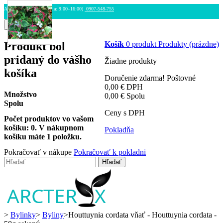
ARCTERYX.SK (Po–Pia: 9:00–16:00)
0907-548-755
Menu
Produkt bol
Košík
0
produkt
Produkty
(prázdne)
pridaný do vášho
Žiadne produkty
košíka
Doručenie zdarma!
Poštovné
0,00 €
DPH
Množstvo
0,00 €
Spolu
Spolu
Ceny s DPH
Počet produktov vo vašom
košíku:
0
.
V nákupnom
Pokladňa
košíku máte 1 položku.
Pokračovať v nákupe
Pokračovať k pokladni
Hľadať
>
Bylinky
>
Byliny
>
Houttuynia cordata vňať - Houttuynia cordata -