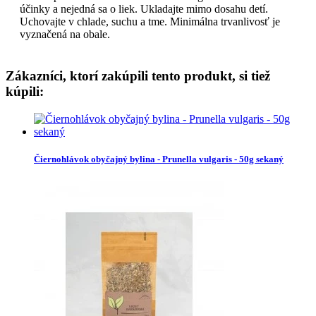
účinky a nejedná sa o liek. Ukladajte mimo dosahu detí.
Uchovajte v chlade, suchu a tme. Minimálna trvanlivosť je
vyznačená na obale.
Zákazníci, ktorí zakúpili tento produkt, si tiež
kúpili:
Čiernohlávok obyčajný bylina - Prunella vulgaris - 50g sekaný