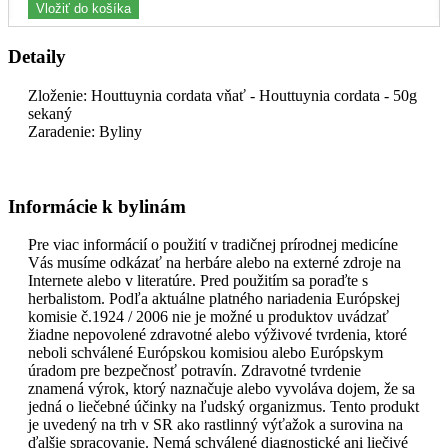
Vložiť do košíka
Detaily
Zloženie: Houttuynia cordata vňať - Houttuynia cordata - 50g
sekaný
Zaradenie: Byliny
Informácie k bylinám
Pre viac informácií o použití v tradičnej prírodnej medicíne
Vás musíme odkázať na herbáre alebo na externé zdroje na
Internete alebo v literatúre. Pred použitím sa poraďte s
herbalistom. Podľa aktuálne platného nariadenia Európskej
komisie č.1924 / 2006 nie je možné u produktov uvádzať
žiadne nepovolené zdravotné alebo výživové tvrdenia, ktoré
neboli schválené Európskou komisiou alebo Európskym
úradom pre bezpečnosť potravín. Zdravotné tvrdenie
znamená výrok, ktorý naznačuje alebo vyvoláva dojem, že sa
jedná o liečebné účinky na ľudský organizmus. Tento produkt
je uvedený na trh v SR ako rastlinný výťažok a surovina na
ďalšie spracovanie. Nemá schválené diagnostické ani liečivé