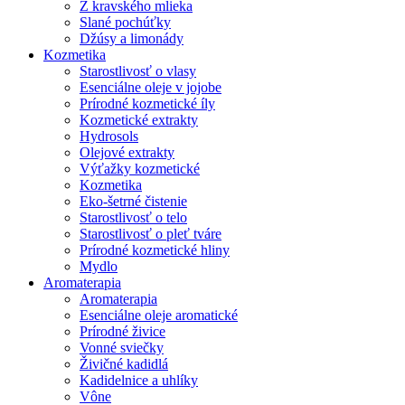
Z kravského mlieka
Slané pochúťky
Džúsy a limonády
Kozmetika
Starostlivosť o vlasy
Esenciálne oleje v jojobe
Prírodné kozmetické íly
Kozmetické extrakty
Hydrosols
Olejové extrakty
Výťažky kozmetické
Kozmetika
Eko-šetrné čistenie
Starostlivosť o telo
Starostlivosť o pleť tváre
Prírodné kozmetické hliny
Mydlo
Aromaterapia
Aromaterapia
Esenciálne oleje aromatické
Prírodné živice
Vonné sviečky
Živičné kadidlá
Kadidelnice a uhlíky
Vône