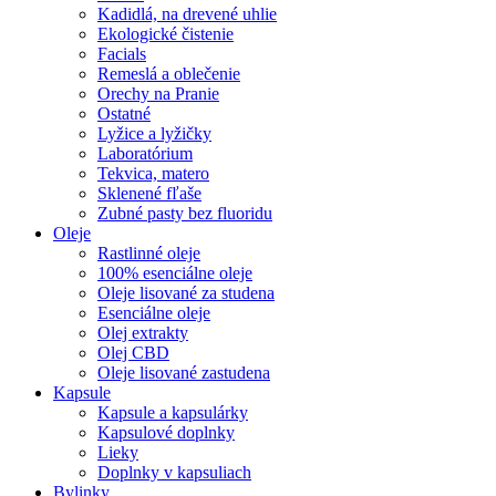
Kadidlá, na drevené uhlie
Ekologické čistenie
Facials
Remeslá a oblečenie
Orechy na Pranie
Ostatné
Lyžice a lyžičky
Laboratórium
Tekvica, matero
Sklenené fľaše
Zubné pasty bez fluoridu
Oleje
Rastlinné oleje
100% esenciálne oleje
Oleje lisované za studena
Esenciálne oleje
Olej extrakty
Olej CBD
Oleje lisované zastudena
Kapsule
Kapsule a kapsulárky
Kapsulové doplnky
Lieky
Doplnky v kapsuliach
Bylinky