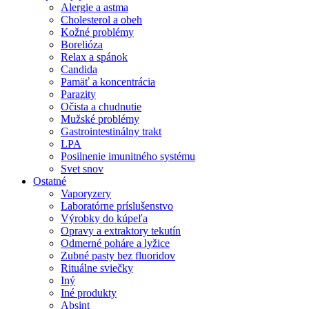
Alergie a astma
Cholesterol a obeh
Kožné problémy
Borelióza
Relax a spánok
Candida
Pamäť a koncentrácia
Parazity
Očista a chudnutie
Mužské problémy
Gastrointestinálny trakt
LPA
Posilnenie imunitného systému
Svet snov
Ostatné
Vaporyzery
Laboratórne príslušenstvo
Výrobky do kúpeľa
Opravy a extraktory tekutín
Odmerné poháre a lyžice
Zubné pasty bez fluoridov
Rituálne sviečky
Iný
Iné produkty
Absint