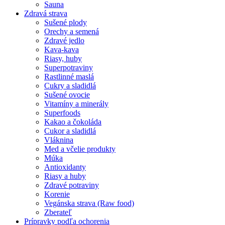
Sauna
Zdravá strava
Sušené plody
Orechy a semená
Zdravé jedlo
Kava-kava
Riasy, huby
Superpotraviny
Rastlinné maslá
Cukry a sladidlá
Sušené ovocie
Vitamíny a minerály
Superfoods
Kakao a čokoláda
Cukor a sladidlá
Vláknina
Med a včelie produkty
Múka
Antioxidanty
Riasy a huby
Zdravé potraviny
Korenie
Vegánska strava (Raw food)
Zberateľ
Prípravky podľa ochorenia