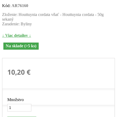
Kód:
AR76160
Zloženie: Houttuynia cordata vňať - Houttuynia cordata - 50g
sekaný
Zaradenie: Byliny
↓ Viac detailov ↓
Na sklade (>5 ks)
10,20 €
Množstvo