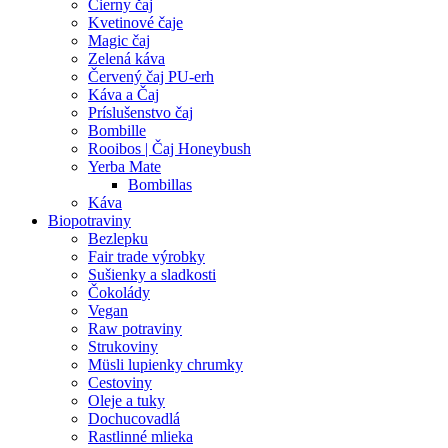
Čierny čaj
Kvetinové čaje
Magic čaj
Zelená káva
Červený čaj PU-erh
Káva a Čaj
Príslušenstvo čaj
Bombille
Rooibos | Čaj Honeybush
Yerba Mate
Bombillas
Káva
Biopotraviny
Bezlepku
Fair trade výrobky
Sušienky a sladkosti
Čokolády
Vegan
Raw potraviny
Strukoviny
Müsli lupienky chrumky
Cestoviny
Oleje a tuky
Dochucovadlá
Rastlinné mlieka