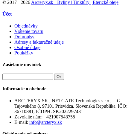
©
2017 - 2026
Arcteryx.sk - Byliny | Tinktúry | Éterické oleje
Účet
Objednávky
Vrátenie tovaru
Dobropisy
Adresy a fakturačné údaje
Osobné údaje
Poukážky
Zasielanie noviniek
Ok
Informácie o obchode
ARCTERYX.SK , NETGATE Technologies s.r.o., J. G.
Tajovského 8, 97101 Prievidza, Slovenská Republika, IČO:
36710881, IČDPH: SK2022297431
Zavolajte nám:
+421907548755
E-mail:
info@arcteryx.sk
Odstúpenie od zmluvy