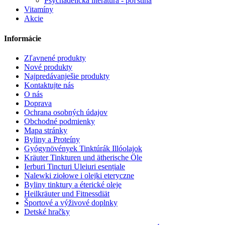
Psychadelická literatúra - poľština
Vitamíny
Akcie
Informácie
Zľavnené produkty
Nové produkty
Najpredávanješie produkty
Kontaktujte nás
O nás
Doprava
Ochrana osobných údajov
Obchodné podmienky
Mapa stránky
Byliny a Proteíny
Gyógynövények Tinktúrák Illóolajok
Kräuter Tinkturen und ätherische Öle
Ierburi Tincturi Uleiuri esențiale
Nalewki ziołowe i olejki eteryczne
Byliny tinktury a éterické oleje
Heilkräuter und Fitnessdiät
Športové a výživové doplnky
Detské hračky