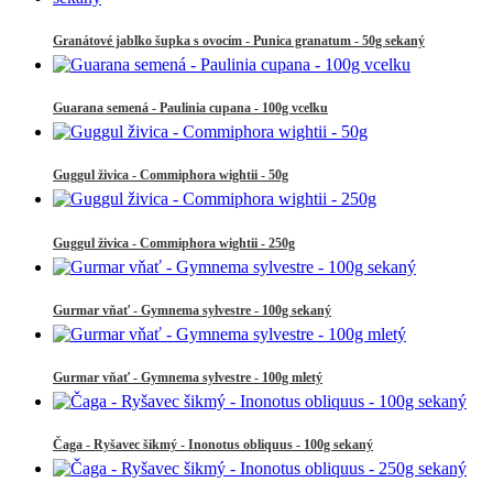
Granátové jablko šupka s ovocím - Punica granatum - 50g sekaný
Guarana semená - Paulinia cupana - 100g vcelku
Guggul živica - Commiphora wightii - 50g
Guggul živica - Commiphora wightii - 250g
Gurmar vňať - Gymnema sylvestre - 100g sekaný
Gurmar vňať - Gymnema sylvestre - 100g mletý
Čaga - Ryšavec šikmý - Inonotus obliquus - 100g sekaný