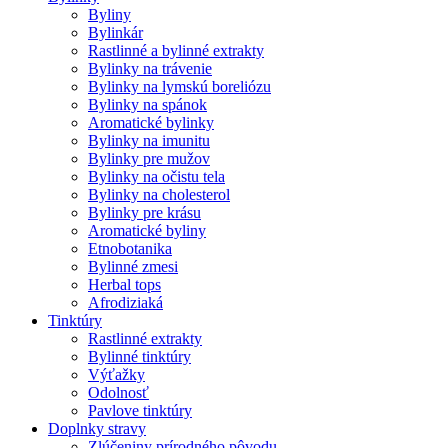
Byliny
Bylinkár
Rastlinné a bylinné extrakty
Bylinky na trávenie
Bylinky na lymskú boreliózu
Bylinky na spánok
Aromatické bylinky
Bylinky na imunitu
Bylinky pre mužov
Bylinky na očistu tela
Bylinky na cholesterol
Bylinky pre krásu
Aromatické byliny
Etnobotanika
Bylinné zmesi
Herbal tops
Afrodiziaká
Tinktúry
Rastlinné extrakty
Bylinné tinktúry
Výťažky
Odolnosť
Pavlove tinktúry
Doplnky stravy
Zlúčeniny prírodného pôvodu