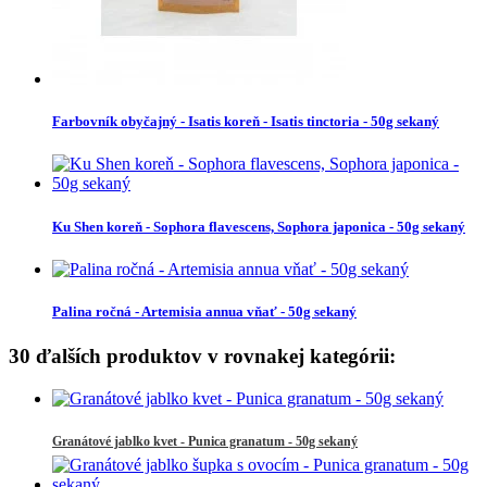
Farbovník obyčajný - Isatis koreň - Isatis tinctoria - 50g sekaný
Ku Shen koreň - Sophora flavescens, Sophora japonica - 50g sekaný
Palina ročná - Artemisia annua vňať - 50g sekaný
30 ďalších produktov v rovnakej kategórii:
Granátové jablko kvet - Punica granatum - 50g sekaný