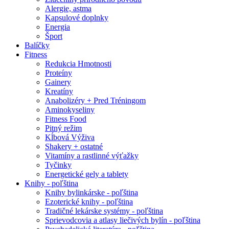
Alergie, astma
Kapsulové doplnky
Energia
Šport
Balíčky
Fitness
Redukcia Hmotnosti
Proteíny
Gainery
Kreatíny
Anabolizéry + Pred Tréningom
Aminokyseliny
Fitness Food
Pitný režim
Kĺbová Výživa
Shakery + ostatné
Vitamíny a rastlinné výťažky
Tyčinky
Energetické gely a tablety
Knihy - poľština
Knihy bylinkárske - poľština
Ezoterické knihy - poľština
Tradičné lekárske systémy - poľština
Sprievodcovia a atlasy liečivých bylín - poľština