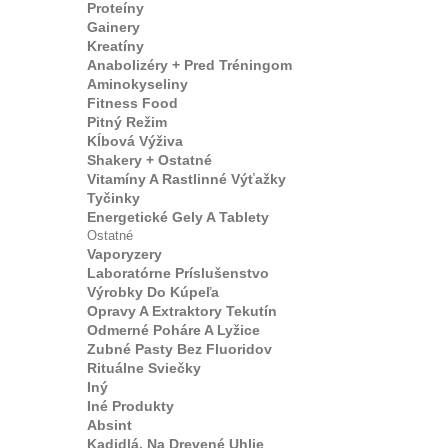
Proteíny
Gainery
Kreatíny
Anabolizéry + Pred Tréningom
Aminokyseliny
Fitness Food
Pitný Režim
Kĺbová Výživa
Shakery + Ostatné
Vitamíny A Rastlinné Výťažky
Tyčinky
Energetické Gely A Tablety
Ostatné
Vaporyzery
Laboratórne Príslušenstvo
Výrobky Do Kúpeľa
Opravy A Extraktory Tekutín
Odmerné Poháre A Lyžice
Zubné Pasty Bez Fluoridov
Rituálne Sviečky
Iný
Iné Produkty
Absint
Kadidlá, Na Drevené Uhlie