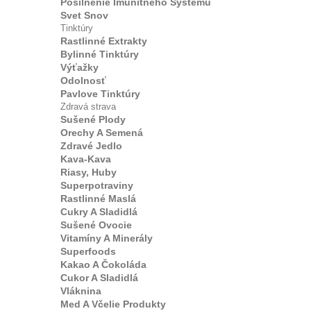
Posilnenie Imunitného Systému
Svet Snov
Tinktúry
Rastlinné Extrakty
Bylinné Tinktúry
Výťažky
Odolnosť
Pavlove Tinktúry
Zdravá strava
Sušené Plody
Orechy A Semená
Zdravé Jedlo
Kava-Kava
Riasy, Huby
Superpotraviny
Rastlinné Maslá
Cukry A Sladidlá
Sušené Ovocie
Vitamíny A Minerály
Superfoods
Kakao A Čokoláda
Cukor A Sladidlá
Vláknina
Med A Včelie Produkty