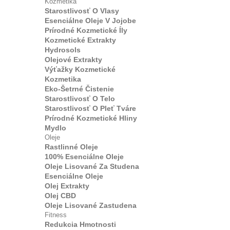
Kozmetika
Starostlivosť O Vlasy
Esenciálne Oleje V Jojobe
Prírodné Kozmetické Íly
Kozmetické Extrakty
Hydrosols
Olejové Extrakty
Výťažky Kozmetické
Kozmetika
Eko-Šetrné Čistenie
Starostlivosť O Telo
Starostlivosť O Pleť Tváre
Prírodné Kozmetické Hliny
Mydlo
Oleje
Rastlinné Oleje
100% Esenciálne Oleje
Oleje Lisované Za Studena
Esenciálne Oleje
Olej Extrakty
Olej CBD
Oleje Lisované Zastudena
Fitness
Redukcia Hmotnosti