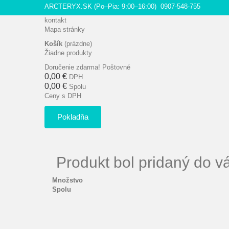
ARCTERYX.SK (Po–Pia: 9:00–16:00)
0907-548-755
kontakt
Mapa stránky
Košík
(prázdne)
Žiadne produkty
Doručenie zdarma!
Poštovné
0,00 €
DPH
0,00 €
Spolu
Ceny s DPH
Pokladňa
Produkt bol pridaný do v
Množstvo
Spolu