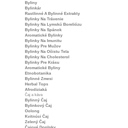
Byliny
Bylinkár
Rastlinné A Bylinné Extrakty
Bylinky Na Trávenie
Bylinky Na Lymskú Boreliózu
Bylinky Na Spánok
Aromatické Bylinky
Bylinky Na Imunitu
Bylinky Pre Mužov
Bylinky Na Očistu Tela
Bylinky Na Cholesterol
Bylinky Pre Krásu
Aromatické Byliny
Etnobotanika
Bylinné Zmesi
Herbal Tops
Afrodiziaká
Čaj a káva
Bylinný Čaj
Bylinkový Čaj
Oolong
Kvitnúci Čaj
Zelený Čaj
Čajové Doplnky