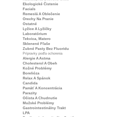
Ekologické Čistenie
Facials
Remeslá A Oblečenie
Orechy Na Pranie
Ostatné
Lyžice A Lyžičky
Laboratórium
Tekvica, Matero
Sklenené Fľaše
Zubné Pasty Bez Fluoridu
Prípravky podľa ochorenia
Alergie A Astma
Cholesterol A Obeh
Kožné Problémy
Borelióza
Relax A Spánok
Candida
Pamäť A Koncentrácia
Parazity
Očista A Chudnutie
Mužské Problémy
Gastrointestinálny Trakt
LPA