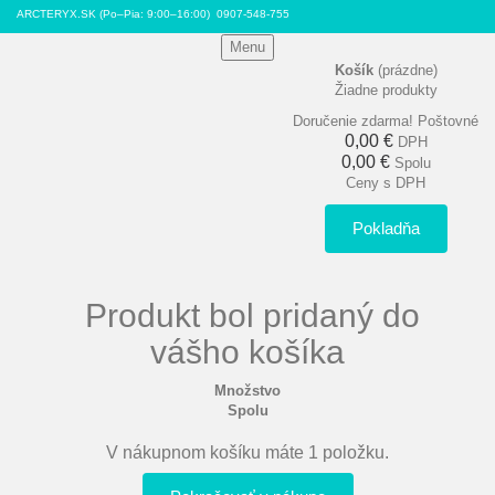
ARCTERYX.SK (Po–Pia: 9:00–16:00)
0907-548-755
Menu
Košík
(prázdne)
Žiadne produkty
Doručenie zdarma!
Poštovné
0,00 €
DPH
0,00 €
Spolu
Ceny s DPH
Pokladňa
Produkt bol pridaný do
vášho košíka
Množstvo
Spolu
V nákupnom košíku máte 1 položku.