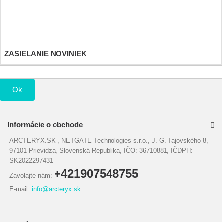
Adresy a fakturačné údaje
Osobné údaje
Poukážky
ZASIELANIE NOVINIEK
Ok
Informácie o obchode
ARCTERYX.SK , NETGATE Technologies s.r.o., J. G. Tajovského 8,
97101 Prievidza, Slovenská Republika, IČO: 36710881, IČDPH:
SK2022297431
+421907548755
Zavolajte nám:
E-mail:
info@arcteryx.sk