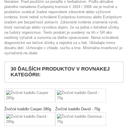
literatúre. Pred použitím sa poraďte s herbalistom. Podľa aktuálne
platného nariadenia Európskej komisie č.1924 / 2006 nie je možné u
produktov uvádzať žiadne nepovolené zdravotné alebo výživové
tvrdenia, ktoré neboli schválené Európskou komisiou alebo Európskym
úradom pre bezpečnosť potravín. Zdravotné tvrdenie znamená výrok,
ktorý naznačuje alebo vyvoláva dojem, že sa jedná o liečebné účinky
na ľudský organizmus. Tento produkt je uvedený na trh v SR ako
rastlinný výťažok a surovina na ďalšie spracovanie. Nemá schválené
diagnostické ani liečivé účinky a nejedná sa o liek. Ukladajte mimo
dosahu detí. Uchovajte v chlade, suchu a tme. Minimálna trvanlivosť je
vyznačená na obale.
30 ĎALŠÍCH PRODUKTOV V ROVNAKEJ
KATEGÓRII:
Živičné kadidlo Casper 280g
Živičné kadidlo David - 70g