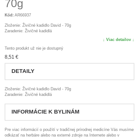
70g
Kód:
AR66937
Zloženie: Živičné kadidlo David - 70g
Zaradenie: Živičné kadidlá
↓ Viac detailov ↓
Tento produkt už nie je dostupný
8,51 €
DETAILY
Zloženie: Živičné kadidlo David - 70g
Zaradenie: Živičné kadidlá
INFORMÁCIE K BYLINÁM
Pre viac informácií o použití v tradičnej prírodnej medicíne Vás musíme
odkázať na herbáre alebo na externé zdroje na Internete alebo v