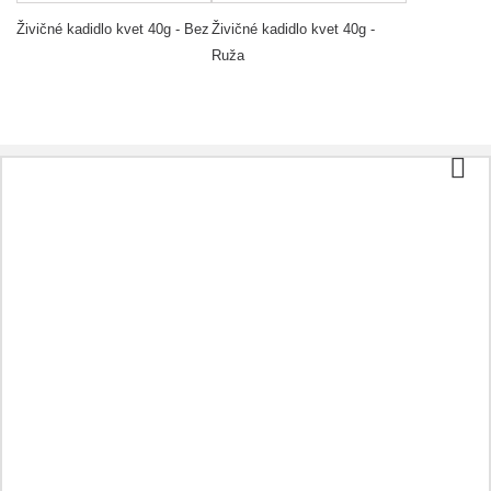
Živičné kadidlo kvet 40g - Bez
Živičné kadidlo kvet 40g -
Ruža
Kategórie
Čaj a káva
Biopotraviny
Kozmetika
Aromaterapia
Zdravá strava
Prípravky podľa ochorenia
Ostatné
Oleje
Kapsule