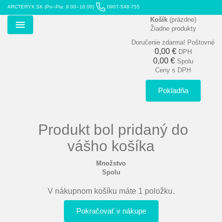
ARCTERYX.SK (Po–Pia: 9:00–16:00)
0907-548-755
Košík
(prázdne)
Žiadne produkty
Menu
Doručenie zdarma!
Poštovné
0,00 €
DPH
0,00 €
Spolu
Ceny s DPH
Pokladňa
Produkt bol pridaný do
vášho košíka
Množstvo
Spolu
V nákupnom košíku máte 1 položku.
Pokračovať v nákupe