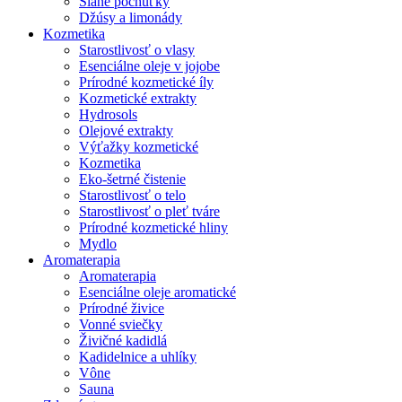
Slané pochúťky
Džúsy a limonády
Kozmetika
Starostlivosť o vlasy
Esenciálne oleje v jojobe
Prírodné kozmetické íly
Kozmetické extrakty
Hydrosols
Olejové extrakty
Výťažky kozmetické
Kozmetika
Eko-šetrné čistenie
Starostlivosť o telo
Starostlivosť o pleť tváre
Prírodné kozmetické hliny
Mydlo
Aromaterapia
Aromaterapia
Esenciálne oleje aromatické
Prírodné živice
Vonné sviečky
Živičné kadidlá
Kadidelnice a uhlíky
Vône
Sauna