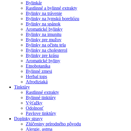
Bylinkár
Rastlinné a bylinné extrakty
Bylinky na trávenie
Bylinky na lymskú boreliózu
Bylinky na spánok
Aromatické bylinky
Bylinky na imunitu
Bylinky pre mužov
Bylinky na očistu tela
Bylinky na cholesterol
Bylinky pre krásu
Aromatické byliny
Etnobotanika
Bylinné zmesi
Herbal tops
Afrodiziaká
Tinktúry
Rastlinné extrakty
Bylinné tinktúry
Výťažky
Odolnosť
Pavlove tinktúry
Doplnky stravy
Zlúčeniny prírodného pôvodu
Alergie, astma