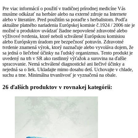
Pre viac informácií o použití v tradičnej prírodnej medicíne Vás
musíme odkázať na herbáre alebo na externé zdroje na Internete
alebo v literatúre. Pred použitím sa poraďte s herbalistom. Podľa
aktuálne platného nariadenia Európskej komisie č.1924 / 2006 nie je
možné u produktov uvádzať žiadne nepovolené zdravotné alebo
výživové tvrdenia, ktoré neboli schválené Európskou komisiou
alebo Európskym úradom pre bezpečnosť potravín. Zdravotné
tvrdenie znamená výrok, ktorý naznačuje alebo vyvoláva dojem, že
sa jedná o liečebné účinky na ľudský organizmus. Tento produkt je
uvedený na trh v SR ako rastlinný výťažok a surovina na ďalšie
spracovanie. Nemá schválené diagnostické ani liečivé účinky a
nejedná sa o liek. Ukladajte mimo dosahu detí. Uchovajte v chlade,
suchu a tme. Minimálna trvanlivosť je vyznačená na obale.
26 ďalších produktov v rovnakej kategórii: