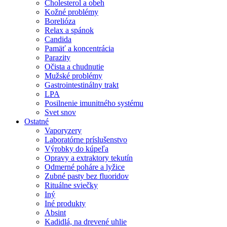
Cholesterol a obeh
Kožné problémy
Borelióza
Relax a spánok
Candida
Pamäť a koncentrácia
Parazity
Očista a chudnutie
Mužské problémy
Gastrointestinálny trakt
LPA
Posilnenie imunitného systému
Svet snov
Ostatné
Vaporyzery
Laboratórne príslušenstvo
Výrobky do kúpeľa
Opravy a extraktory tekutín
Odmerné poháre a lyžice
Zubné pasty bez fluoridov
Rituálne sviečky
Iný
Iné produkty
Absint
Kadidlá, na drevené uhlie