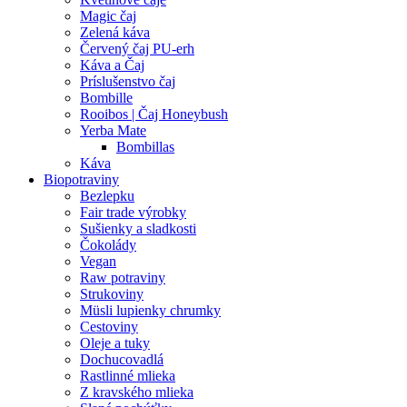
Magic čaj
Zelená káva
Červený čaj PU-erh
Káva a Čaj
Príslušenstvo čaj
Bombille
Rooibos | Čaj Honeybush
Yerba Mate
Bombillas
Káva
Biopotraviny
Bezlepku
Fair trade výrobky
Sušienky a sladkosti
Čokolády
Vegan
Raw potraviny
Strukoviny
Müsli lupienky chrumky
Cestoviny
Oleje a tuky
Dochucovadlá
Rastlinné mlieka
Z kravského mlieka