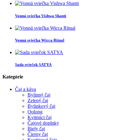
Vonná sviečka Vishwa Shanti
Vonná sviečka Wicca Ritual
Sada sviečok SATYA
Kategórie
Čaj a káva
Bylinný čaj
Zelený čaj
Bylinkový čaj
Oolong
Kvitnúci čaj
Čajové doplnky
Biely čaj
Čierny čaj
Kvetinové čaje