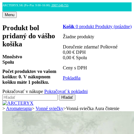
ARCTERYX.SK (Po–Pia: 9:00–16:00)
0907-548-755
Menu
Produkt bol
Košík
0
produkt
Produkty
(prázdne)
pridaný do vášho
Žiadne produkty
košíka
Doručenie zdarma!
Poštovné
0,00 €
DPH
Množstvo
0,00 €
Spolu
Spolu
Ceny s DPH
Počet produktov vo vašom
košíku:
0
.
V nákupnom
Pokladňa
košíku máte 1 položku.
Pokračovať v nákupe
Pokračovať k pokladni
Hľadať
>
Aromaterapia
>
Vonné sviečky
>
Vonná sviečka Aura čistenie