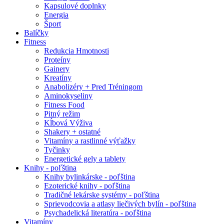
Kapsulové doplnky
Energia
Šport
Balíčky
Fitness
Redukcia Hmotnosti
Proteíny
Gainery
Kreatíny
Anabolizéry + Pred Tréningom
Aminokyseliny
Fitness Food
Pitný režim
Kĺbová Výživa
Shakery + ostatné
Vitamíny a rastlinné výťažky
Tyčinky
Energetické gely a tablety
Knihy - poľština
Knihy bylinkárske - poľština
Ezoterické knihy - poľština
Tradičné lekárske systémy - poľština
Sprievodcovia a atlasy liečivých bylín - poľština
Psychadelická literatúra - poľština
Vitamíny