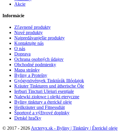
Akcie
Informácie
Zľavnené produkty
Nové produkty
Najpredávanješie produkty
Kontaktujte nás
O nás
Doprava
Ochrana osobných údajov
Obchodné podmienky
Mapa stránky
Byliny a Proteíny
Gyógynövények Tinktúrák Illóolajok
Kräuter Tinkturen und ätherische Öle
Ierburi Tincturi Uleiuri esențiale
Nalewki ziołowe i olejki eteryczne
Byliny tinktury a éterické oleje
Heilkräuter und Fitnessdiät
Športové a výživové doplnky
Detské hračky
©
2017 - 2026
Arcteryx.sk - Byliny | Tinktúry | Éterické oleje