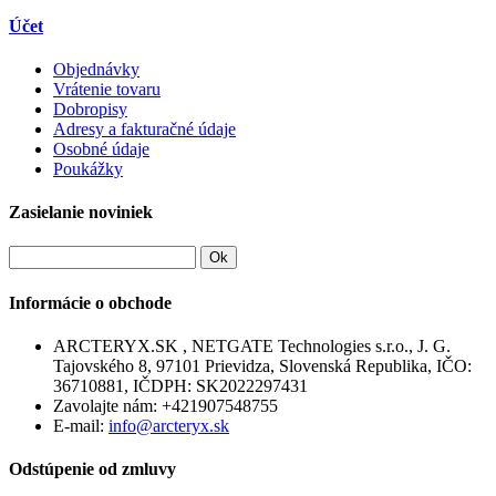
Účet
Objednávky
Vrátenie tovaru
Dobropisy
Adresy a fakturačné údaje
Osobné údaje
Poukážky
Zasielanie noviniek
Ok
Informácie o obchode
ARCTERYX.SK , NETGATE Technologies s.r.o., J. G.
Tajovského 8, 97101 Prievidza, Slovenská Republika, IČO:
36710881, IČDPH: SK2022297431
Zavolajte nám:
+421907548755
E-mail:
info@arcteryx.sk
Odstúpenie od zmluvy