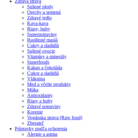
Zdravá strava
Sušené plody
Orechy a semená
Zdravé jedlo
Kava-kava
Riasy, huby
Superpotraviny
Rastlinné maslá
Cukry a sladidlá
Sušené ovocie
Vitamíny a minerály
Superfoods
Kakao a čokoláda
Cukor a sladidlá
Vláknina
Med a včelie produkty
Múka
Antioxidanty
Riasy a huby
Zdravé potraviny
Korenie
Vegánska strava (Raw food)
Zberateľ
Prípravky podľa ochorenia
Alergie a astma