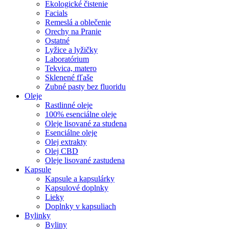
Ekologické čistenie
Facials
Remeslá a oblečenie
Orechy na Pranie
Ostatné
Lyžice a lyžičky
Laboratórium
Tekvica, matero
Sklenené fľaše
Zubné pasty bez fluoridu
Oleje
Rastlinné oleje
100% esenciálne oleje
Oleje lisované za studena
Esenciálne oleje
Olej extrakty
Olej CBD
Oleje lisované zastudena
Kapsule
Kapsule a kapsulárky
Kapsulové doplnky
Lieky
Doplnky v kapsuliach
Bylinky
Byliny