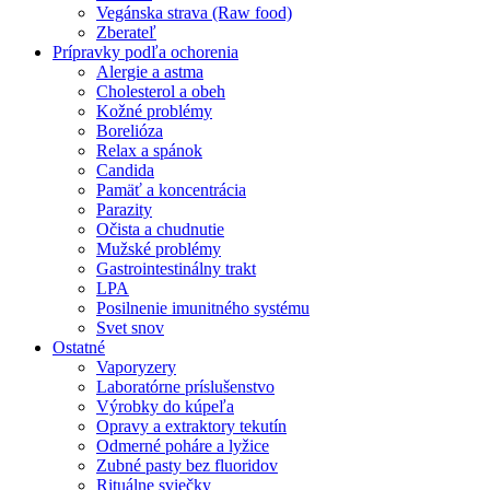
Vegánska strava (Raw food)
Zberateľ
Prípravky podľa ochorenia
Alergie a astma
Cholesterol a obeh
Kožné problémy
Borelióza
Relax a spánok
Candida
Pamäť a koncentrácia
Parazity
Očista a chudnutie
Mužské problémy
Gastrointestinálny trakt
LPA
Posilnenie imunitného systému
Svet snov
Ostatné
Vaporyzery
Laboratórne príslušenstvo
Výrobky do kúpeľa
Opravy a extraktory tekutín
Odmerné poháre a lyžice
Zubné pasty bez fluoridov
Rituálne sviečky