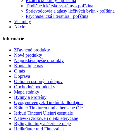
Ezoterické knihy - poľština
Tradičné lekárske systémy - poľština
Sprievodcovia a atlasy liečivých bylín - poľština
Psychadelická literatúra - poľština
Vitamíny
Akcie
Informácie
Zľavnené produkty
Nové produkty
Najpredávanješie produkty
Kontaktujte nás
O nás
Doprava
Ochrana osobných údajov
Obchodné podmienky
Mapa stránky
Byliny a Proteíny
Gyógynövények Tinktúrák Illóolajok
Kräuter Tinkturen und ätherische Öle
Ierburi Tincturi Uleiuri esențiale
Nalewki ziołowe i olejki eteryczne
Byliny tinktury a éterické oleje
Heilkräuter und Fitnessdiät