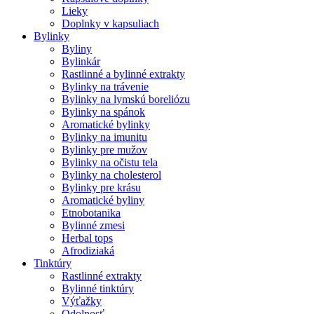
Lieky
Doplnky v kapsuliach
Bylinky
Byliny
Bylinkár
Rastlinné a bylinné extrakty
Bylinky na trávenie
Bylinky na lymskú boreliózu
Bylinky na spánok
Aromatické bylinky
Bylinky na imunitu
Bylinky pre mužov
Bylinky na očistu tela
Bylinky na cholesterol
Bylinky pre krásu
Aromatické byliny
Etnobotanika
Bylinné zmesi
Herbal tops
Afrodiziaká
Tinktúry
Rastlinné extrakty
Bylinné tinktúry
Výťažky
Odolnosť