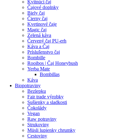
Kvitnúci čaj
Čajové doplnky
Biely čaj
Čierny čaj
Kvetinové čaje
Magic čaj
Zelená káva
Červený čaj PU-erh
Káva a Čaj
Príslušenstvo čaj
Bombille
Rooibos | Čaj Honeybush
Yerba Mate
Bombillas
Káva
Biopotraviny
Bezlepku
Fair trade výrobky
Sušienky a sladkosti
Čokolády
Vegan
Raw potraviny
Strukoviny
Müsli lupienky chrumky
Cestoviny