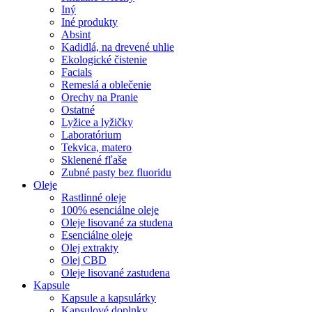
Iný
Iné produkty
Absint
Kadidlá, na drevené uhlie
Ekologické čistenie
Facials
Remeslá a oblečenie
Orechy na Pranie
Ostatné
Lyžice a lyžičky
Laboratórium
Tekvica, matero
Sklenené fľaše
Zubné pasty bez fluoridu
Oleje
Rastlinné oleje
100% esenciálne oleje
Oleje lisované za studena
Esenciálne oleje
Olej extrakty
Olej CBD
Oleje lisované zastudena
Kapsule
Kapsule a kapsulárky
Kapsulové doplnky