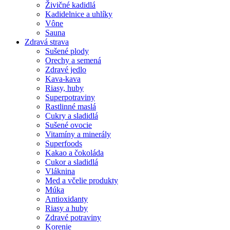
Živičné kadidlá
Kadidelnice a uhlíky
Vône
Sauna
Zdravá strava
Sušené plody
Orechy a semená
Zdravé jedlo
Kava-kava
Riasy, huby
Superpotraviny
Rastlinné maslá
Cukry a sladidlá
Sušené ovocie
Vitamíny a minerály
Superfoods
Kakao a čokoláda
Cukor a sladidlá
Vláknina
Med a včelie produkty
Múka
Antioxidanty
Riasy a huby
Zdravé potraviny
Korenie