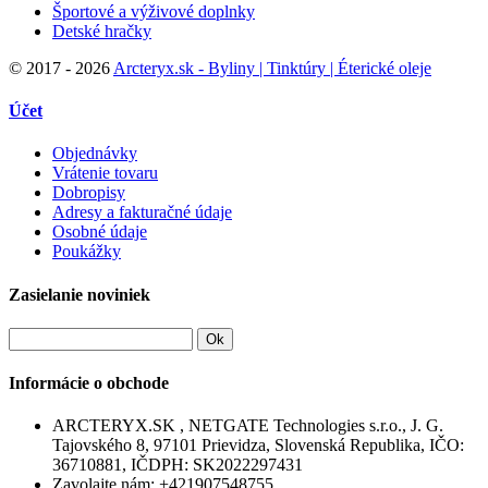
Športové a výživové doplnky
Detské hračky
©
2017 - 2026
Arcteryx.sk - Byliny | Tinktúry | Éterické oleje
Účet
Objednávky
Vrátenie tovaru
Dobropisy
Adresy a fakturačné údaje
Osobné údaje
Poukážky
Zasielanie noviniek
Ok
Informácie o obchode
ARCTERYX.SK , NETGATE Technologies s.r.o., J. G.
Tajovského 8, 97101 Prievidza, Slovenská Republika, IČO:
36710881, IČDPH: SK2022297431
Zavolajte nám:
+421907548755