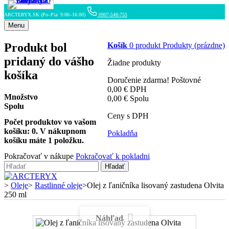
ARCTERYX.SK (Po–Pia: 9:00–16:00)
0907-548-755
Menu
Produkt bol
Košík
0
produkt
Produkty
(prázdne)
pridaný do vášho
Žiadne produkty
košíka
Doručenie zdarma!
Poštovné
0,00 €
DPH
Množstvo
0,00 €
Spolu
Spolu
Ceny s DPH
Počet produktov vo vašom
košíku:
0
.
V nákupnom
Pokladňa
košíku máte 1 položku.
Pokračovať v nákupe
Pokračovať k pokladni
Hľadať
>
Oleje
>
Rastlinné oleje
>
Olej z ľaničníka lisovaný zastudena Olvita
250 ml
Náhľad