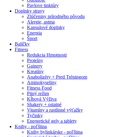
Pavlove tinktúry
Doplnky stravy
Zlúčeniny prírodného pôvodu
Alergie, astma
Kapsulové doplnky
Energia
Šport
Balíčky
Fitness
Redukcia Hmotnosti
Proteíny
Gainery
Kreatíny
Anabolizéry + Pred Tréningom
Aminokyseliny
Fitness Food
Pitný režim
Kĺbová Výživa
Shakery + ostatné
Vitamíny a rastlinné výťažky
Tyčinky
Energetické gely a tablety
Knihy - poľština
Knihy bylinkárske - poľština