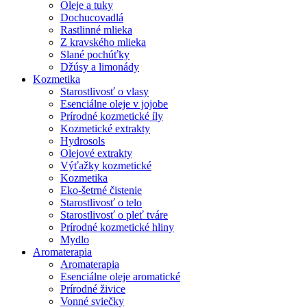
Oleje a tuky
Dochucovadlá
Rastlinné mlieka
Z kravského mlieka
Slané pochúťky
Džúsy a limonády
Kozmetika
Starostlivosť o vlasy
Esenciálne oleje v jojobe
Prírodné kozmetické íly
Kozmetické extrakty
Hydrosols
Olejové extrakty
Výťažky kozmetické
Kozmetika
Eko-šetrné čistenie
Starostlivosť o telo
Starostlivosť o pleť tváre
Prírodné kozmetické hliny
Mydlo
Aromaterapia
Aromaterapia
Esenciálne oleje aromatické
Prírodné živice
Vonné sviečky