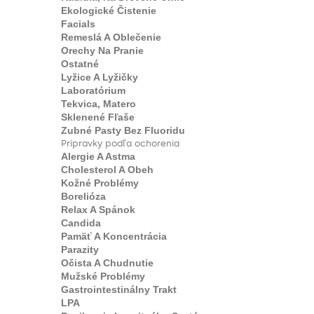
Ekologické Čistenie
Facials
Remeslá A Oblečenie
Orechy Na Pranie
Ostatné
Lyžice A Lyžičky
Laboratórium
Tekvica, Matero
Sklenené Fľaše
Zubné Pasty Bez Fluoridu
Prípravky podľa ochorenia
Alergie A Astma
Cholesterol A Obeh
Kožné Problémy
Borelióza
Relax A Spánok
Candida
Pamäť A Koncentrácia
Parazity
Očista A Chudnutie
Mužské Problémy
Gastrointestinálny Trakt
LPA