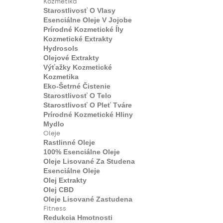
Kozmetika
Starostlivosť O Vlasy
Esenciálne Oleje V Jojobe
Prírodné Kozmetické Íly
Kozmetické Extrakty
Hydrosols
Olejové Extrakty
Výťažky Kozmetické
Kozmetika
Eko-Šetrné Čistenie
Starostlivosť O Telo
Starostlivosť O Pleť Tváre
Prírodné Kozmetické Hliny
Mydlo
Oleje
Rastlinné Oleje
100% Esenciálne Oleje
Oleje Lisované Za Studena
Esenciálne Oleje
Olej Extrakty
Olej CBD
Oleje Lisované Zastudena
Fitness
Redukcia Hmotnosti