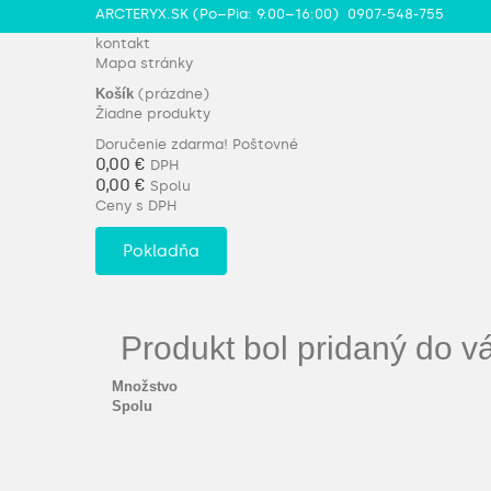
ARCTERYX.SK (Po–Pia: 9:00–16:00)
0907-548-755
kontakt
Mapa stránky
Košík
(prázdne)
Žiadne produkty
Doručenie zdarma!
Poštovné
0,00 €
DPH
0,00 €
Spolu
Ceny s DPH
Pokladňa
Produkt bol pridaný do v
Množstvo
Spolu