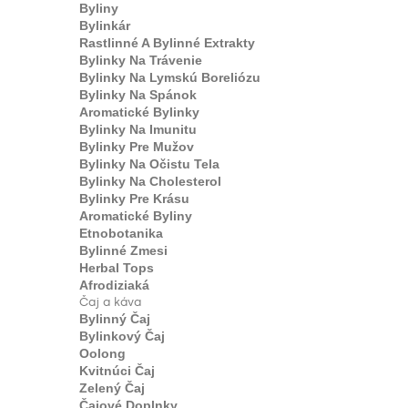
Byliny
Bylinkár
Rastlinné A Bylinné Extrakty
Bylinky Na Trávenie
Bylinky Na Lymskú Boreliózu
Bylinky Na Spánok
Aromatické Bylinky
Bylinky Na Imunitu
Bylinky Pre Mužov
Bylinky Na Očistu Tela
Bylinky Na Cholesterol
Bylinky Pre Krásu
Aromatické Byliny
Etnobotanika
Bylinné Zmesi
Herbal Tops
Afrodiziaká
Čaj a káva
Bylinný Čaj
Bylinkový Čaj
Oolong
Kvitnúci Čaj
Zelený Čaj
Čajové Doplnky