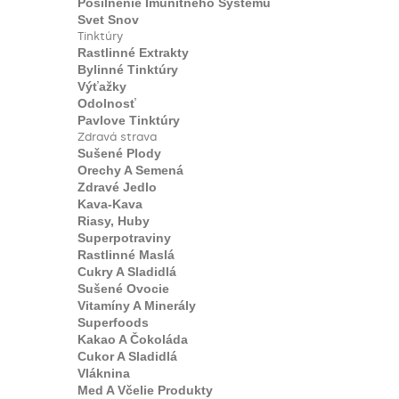
Posilnenie Imunitného Systému
Svet Snov
Tinktúry
Rastlinné Extrakty
Bylinné Tinktúry
Výťažky
Odolnosť
Pavlove Tinktúry
Zdravá strava
Sušené Plody
Orechy A Semená
Zdravé Jedlo
Kava-Kava
Riasy, Huby
Superpotraviny
Rastlinné Maslá
Cukry A Sladidlá
Sušené Ovocie
Vitamíny A Minerály
Superfoods
Kakao A Čokoláda
Cukor A Sladidlá
Vláknina
Med A Včelie Produkty