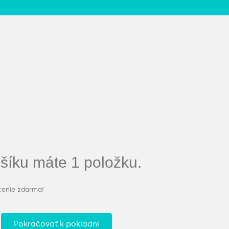
íku máte 1 položku.
čenie zdarma!
Pokračovať k pokladni