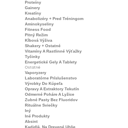
Proteíny
Gainery
Kreatíny
Anabolizéry + Pred Tréningom
Aminokyseliny
Fitness Food
Pitný Režim
Kĺbová Výživa
Shakery + Ostatné
Vitamíny A Rastlinné Výťažky
Tyčinky
Energetické Gely A Tablety
Ostatné
Vaporyzery
Laboratórne Príslušenstvo
Výrobky Do Kúpeľa
Opravy A Extraktory Tekutín
Odmerné Poháre A Lyžice
Zubné Pasty Bez Fluoridov
Rituálne Sviečky
Iný
Iné Produkty
Absint
Kadidlá, Na Drevené Uhlie