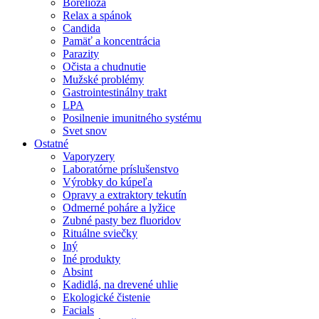
Borelióza
Relax a spánok
Candida
Pamäť a koncentrácia
Parazity
Očista a chudnutie
Mužské problémy
Gastrointestinálny trakt
LPA
Posilnenie imunitného systému
Svet snov
Ostatné
Vaporyzery
Laboratórne príslušenstvo
Výrobky do kúpeľa
Opravy a extraktory tekutín
Odmerné poháre a lyžice
Zubné pasty bez fluoridov
Rituálne sviečky
Iný
Iné produkty
Absint
Kadidlá, na drevené uhlie
Ekologické čistenie
Facials