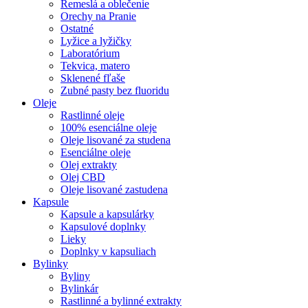
Remeslá a oblečenie
Orechy na Pranie
Ostatné
Lyžice a lyžičky
Laboratórium
Tekvica, matero
Sklenené fľaše
Zubné pasty bez fluoridu
Oleje
Rastlinné oleje
100% esenciálne oleje
Oleje lisované za studena
Esenciálne oleje
Olej extrakty
Olej CBD
Oleje lisované zastudena
Kapsule
Kapsule a kapsulárky
Kapsulové doplnky
Lieky
Doplnky v kapsuliach
Bylinky
Byliny
Bylinkár
Rastlinné a bylinné extrakty