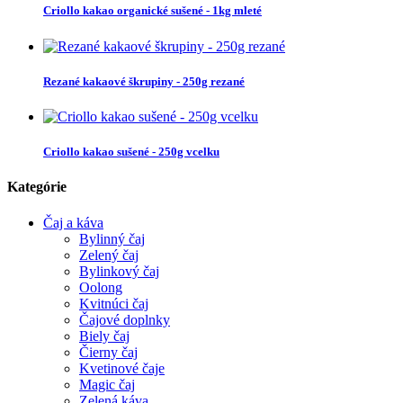
Criollo kakao organické sušené - 1kg mleté
Rezané kakaové škrupiny - 250g rezané
Criollo kakao sušené - 250g vcelku
Kategórie
Čaj a káva
Bylinný čaj
Zelený čaj
Bylinkový čaj
Oolong
Kvitnúci čaj
Čajové doplnky
Biely čaj
Čierny čaj
Kvetinové čaje
Magic čaj
Zelená káva