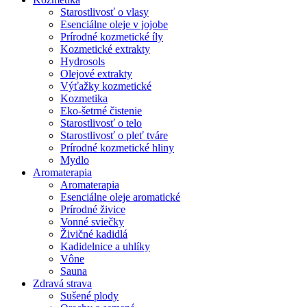
Starostlivosť o vlasy
Esenciálne oleje v jojobe
Prírodné kozmetické íly
Kozmetické extrakty
Hydrosols
Olejové extrakty
Výťažky kozmetické
Kozmetika
Eko-šetrné čistenie
Starostlivosť o telo
Starostlivosť o pleť tváre
Prírodné kozmetické hliny
Mydlo
Aromaterapia
Aromaterapia
Esenciálne oleje aromatické
Prírodné živice
Vonné sviečky
Živičné kadidlá
Kadidelnice a uhlíky
Vône
Sauna
Zdravá strava
Sušené plody