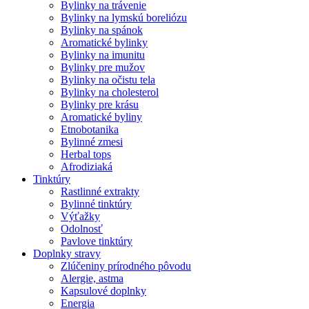
Bylinky na trávenie
Bylinky na lymskú boreliózu
Bylinky na spánok
Aromatické bylinky
Bylinky na imunitu
Bylinky pre mužov
Bylinky na očistu tela
Bylinky na cholesterol
Bylinky pre krásu
Aromatické byliny
Etnobotanika
Bylinné zmesi
Herbal tops
Afrodiziaká
Tinktúry
Rastlinné extrakty
Bylinné tinktúry
Výťažky
Odolnosť
Pavlove tinktúry
Doplnky stravy
Zlúčeniny prírodného pôvodu
Alergie, astma
Kapsulové doplnky
Energia