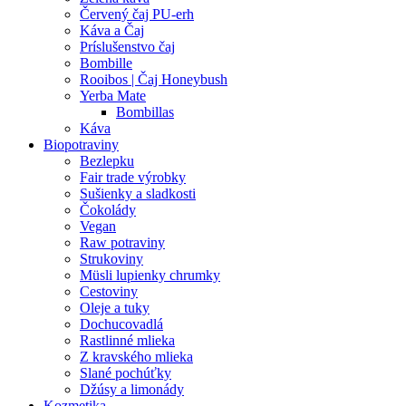
Červený čaj PU-erh
Káva a Čaj
Príslušenstvo čaj
Bombille
Rooibos | Čaj Honeybush
Yerba Mate
Bombillas
Káva
Biopotraviny
Bezlepku
Fair trade výrobky
Sušienky a sladkosti
Čokolády
Vegan
Raw potraviny
Strukoviny
Müsli lupienky chrumky
Cestoviny
Oleje a tuky
Dochucovadlá
Rastlinné mlieka
Z kravského mlieka
Slané pochúťky
Džúsy a limonády
Kozmetika