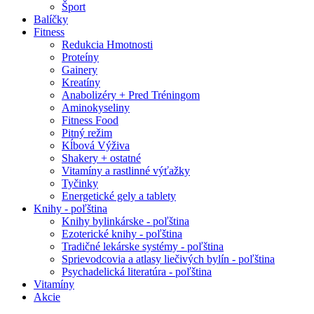
Šport
Balíčky
Fitness
Redukcia Hmotnosti
Proteíny
Gainery
Kreatíny
Anabolizéry + Pred Tréningom
Aminokyseliny
Fitness Food
Pitný režim
Kĺbová Výživa
Shakery + ostatné
Vitamíny a rastlinné výťažky
Tyčinky
Energetické gely a tablety
Knihy - poľština
Knihy bylinkárske - poľština
Ezoterické knihy - poľština
Tradičné lekárske systémy - poľština
Sprievodcovia a atlasy liečivých bylín - poľština
Psychadelická literatúra - poľština
Vitamíny
Akcie