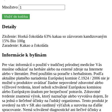
Množstvo
Vložiť do košíka
Detaily
Zloženie: Horká čokoláda 63% kakaa so zázvorom kandizovaným
15% Bio 100g
Zaradenie: Kakao a čokoláda
Informácie k bylinám
Pre viac informácií o použití v tradičnej prírodnej medicíne Vás
musíme odkázať na herbáre alebo na externé zdroje na Internete
alebo v literatúre. Pred použitím sa poraďte s herbalistom. Podľa
aktuálne platného nariadenia Európskej komisie č.1924 / 2006 nie je
možné u produktov uvádzať žiadne nepovolené zdravotné alebo
výživové tvrdenia, ktoré neboli schválené Európskou komisiou
alebo Európskym úradom pre bezpečnosť potravín. Zdravotné
tvrdenie znamená výrok, ktorý naznačuje alebo vyvoláva dojem, že
sa jedná o liečebné účinky na ľudský organizmus. Tento produkt je
uvedený na trh v SR ako rastlinný výťažok a surovina na ďalšie
spracovanie. Nemá schválené diagnostické ani liečivé účinky a