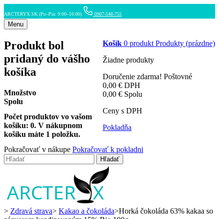
ARCTERYX.SK (Po–Pia: 9:00–16:00)
0907-548-755
Menu
Produkt bol
Košík
0
produkt
Produkty
(prázdne)
pridaný do vášho
Žiadne produkty
košíka
Doručenie zdarma!
Poštovné
0,00 €
DPH
Množstvo
0,00 €
Spolu
Spolu
Ceny s DPH
Počet produktov vo vašom
košíku:
0
.
V nákupnom
Pokladňa
košíku máte 1 položku.
Pokračovať v nákupe
Pokračovať k pokladni
Hľadať
>
Zdravá strava
>
Kakao a čokoláda
>
Horká čokoláda 63% kakaa so