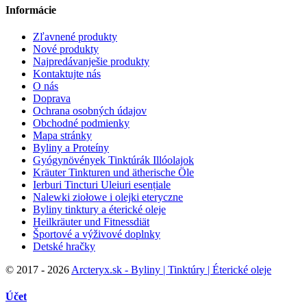
Informácie
Zľavnené produkty
Nové produkty
Najpredávanješie produkty
Kontaktujte nás
O nás
Doprava
Ochrana osobných údajov
Obchodné podmienky
Mapa stránky
Byliny a Proteíny
Gyógynövények Tinktúrák Illóolajok
Kräuter Tinkturen und ätherische Öle
Ierburi Tincturi Uleiuri esențiale
Nalewki ziołowe i olejki eteryczne
Byliny tinktury a éterické oleje
Heilkräuter und Fitnessdiät
Športové a výživové doplnky
Detské hračky
©
2017 - 2026
Arcteryx.sk - Byliny | Tinktúry | Éterické oleje
Účet