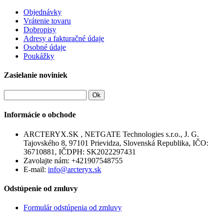
Objednávky
Vrátenie tovaru
Dobropisy
Adresy a fakturačné údaje
Osobné údaje
Poukážky
Zasielanie noviniek
Ok
Informácie o obchode
ARCTERYX.SK , NETGATE Technologies s.r.o., J. G.
Tajovského 8, 97101 Prievidza, Slovenská Republika, IČO:
36710881, IČDPH: SK2022297431
Zavolajte nám:
+421907548755
E-mail:
info@arcteryx.sk
Odstúpenie od zmluvy
Formulár odstúpenia od zmluvy