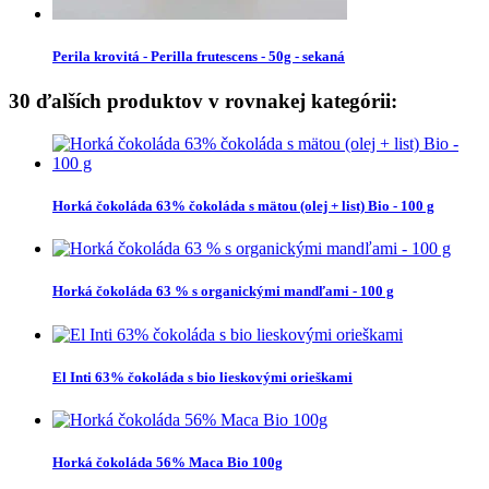
Perila krovitá - Perilla frutescens - 50g - sekaná
30 ďalších produktov v rovnakej kategórii:
Horká čokoláda 63% čokoláda s mätou (olej + list) Bio - 100 g
Horká čokoláda 63 % s organickými mandľami - 100 g
El Inti 63% čokoláda s bio lieskovými orieškami
Horká čokoláda 56% Maca Bio 100g