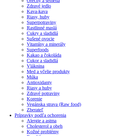
Orechy a semená
Zdravé jedlo
Kava-kava
Riasy, huby
Superpotraviny
Rastlinné maslá
Cukry a sladidlá
Sušené ovocie
Vitamíny a minerály
Superfoods
Kakao a čokoláda
Cukor a sladidlá
Vláknina
Med a včelie produkty
Múka
Antioxidanty
Riasy a huby
Zdravé potraviny
Korenie
Vegánska strava (Raw food)
Zberateľ
Prípravky podľa ochorenia
Alergie a astma
Cholesterol a obeh
Kožné problémy