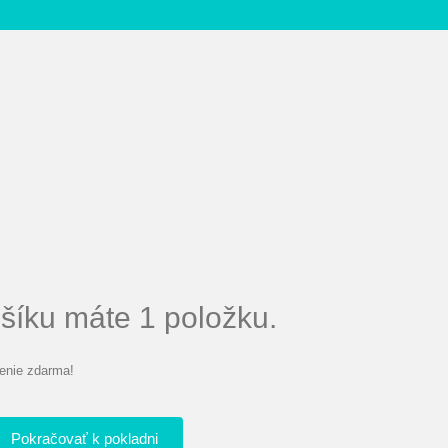
íku máte 1 položku.
enie zdarma!
Pokračovať k pokladni