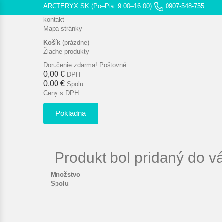
ARCTERYX.SK (Po–Pia: 9:00–16:00)
0907-548-755
kontakt
Mapa stránky
Košík
(prázdne)
Žiadne produkty
Doručenie zdarma!
Poštovné
0,00 €
DPH
0,00 €
Spolu
Ceny s DPH
Pokladňa
Produkt bol pridaný do v
Množstvo
Spolu