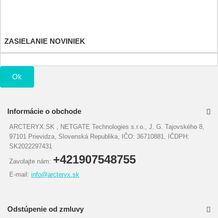
Osobné údaje
Poukážky
ZASIELANIE NOVINIEK
Ok
Informácie o obchode
ARCTERYX.SK , NETGATE Technologies s.r.o., J. G. Tajovského 8,
97101 Prievidza, Slovenská Republika, IČO: 36710881, IČDPH:
SK2022297431
+421907548755
Zavolajte nám:
E-mail:
info@arcteryx.sk
Odstúpenie od zmluvy