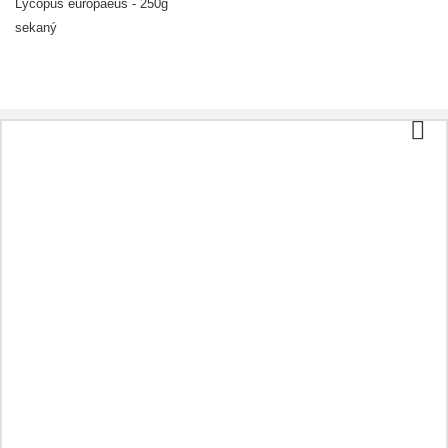
Lycopus europaeus - 250g
sekaný
Kategórie
Čaj a káva
Biopotraviny
Kozmetika
Aromaterapia
Zdravá strava
Prípravky podľa ochorenia
Ostatné
Oleje
Kapsule
Bylinky