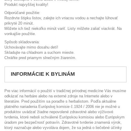
Produkt najvyššej kvality!
Odporúčané použitie:
Rozdrvte štipku listov, zalejte ich vriacou vodou a nechajte lúhovať
prikryté 20 minút.
Môžete ich tiež niekoľko minút variť. Listy môžete zaliať viackrát. Na
vonkajšie použitie.
Spôsob skladovania:
Uchovávajte mimo dosahu detí!
Skladujte na chladnom a suchom mieste.
Chráňte pred priamym slnečným žiarením.
INFORMÁCIE K BYLINÁM
Pre viac informácií o použití v tradičnej prírodnej medicíne Vás musíme
odkázať na herbáre alebo na externé zdroje na Internete alebo v
literatúre. Pred použitím sa poraďte s herbalistom. Podľa aktuálne
platného nariadenia Európskej komisie č.1924 / 2006 nie je možné u
produktov uvádzať žiadne nepovolené zdravotné alebo výživové
tvrdenia, ktoré neboli schválené Európskou komisiou alebo Európskym
úradom pre bezpečnosť potravín. Zdravotné tvrdenie znamená výrok,
ktorý naznačuje alebo vyvoláva dojem, že sa jedná o liečebné účinky