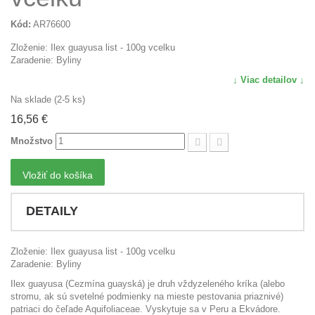
Kód:
AR76600
Zloženie: Ilex guayusa list - 100g vcelku
Zaradenie: Byliny
↓ Viac detailov ↓
Na sklade (2-5 ks)
16,56 €
Množstvo
Vložiť do košíka
DETAILY
Zloženie: Ilex guayusa list - 100g vcelku
Zaradenie: Byliny
Ilex guayusa (Cezmína guayská) je druh vždyzeleného kríka (alebo
stromu, ak sú svetelné podmienky na mieste pestovania priaznivé)
patriaci do čeľade Aquifoliaceae. Vyskytuje sa v Peru a Ekvádore.