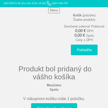
ARCTERYX.SK (Po–Pia: 9:00–16:00)
0907-548-755
Menu
Košík
(prázdne)
Žiadne produkty
Doručenie zdarma!
Poštovné
0,00 €
DPH
0,00 €
Spolu
Ceny s DPH
Pokladňa
Produkt bol pridaný do
vášho košíka
Množstvo
Spolu
V nákupnom košíku máte 1 položku.