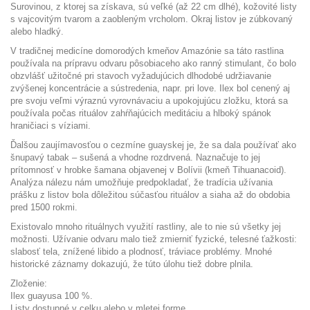
Surovinou, z ktorej sa získava, sú veľké (až 22 cm dlhé), kožovité listy
s vajcovitým tvarom a zaobleným vrcholom. Okraj listov je zúbkovaný
alebo hladký.
V tradičnej medicíne domorodých kmeňov Amazónie sa táto rastlina
používala na prípravu odvaru pôsobiaceho ako ranný stimulant, čo bolo
obzvlášť užitočné pri stavoch vyžadujúcich dlhodobé udržiavanie
zvýšenej koncentrácie a sústredenia, napr. pri love. Ilex bol cenený aj
pre svoju veľmi výraznú vyrovnávaciu a upokojujúcu zložku, ktorá sa
používala počas rituálov zahŕňajúcich meditáciu a hlboký spánok
hraničiaci s víziami.
Ďalšou zaujímavosťou o cezmíne guayskej je, že sa dala používať ako
šnupavý tabak – sušená a vhodne rozdrvená. Naznačuje to jej
prítomnosť v hrobke šamana objavenej v Bolívii (kmeň Tihuanacoid).
Analýza nálezu nám umožňuje predpokladať, že tradícia užívania
prášku z listov bola dôležitou súčasťou rituálov a siaha až do obdobia
pred 1500 rokmi.
Existovalo mnoho rituálnych využití rastliny, ale to nie sú všetky jej
možnosti. Užívanie odvaru malo tiež zmierniť fyzické, telesné ťažkosti:
slabosť tela, znížené libido a plodnosť, tráviace problémy. Mnohé
historické záznamy dokazujú, že túto úlohu tiež dobre plnila.
Zloženie:
Ilex guayusa 100 %.
Listy dostupné v celku alebo v mletej forme.