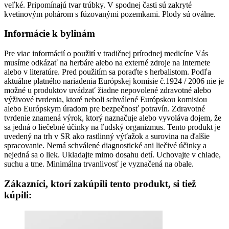
veľké. Pripomínajú tvar trúbky. V spodnej časti sú zakryté
kvetinovým pohárom s fúzovanými pozemkami. Plody sú oválne.
Informácie k bylinám
Pre viac informácií o použití v tradičnej prírodnej medicíne Vás
musíme odkázať na herbáre alebo na externé zdroje na Internete
alebo v literatúre. Pred použitím sa poraďte s herbalistom. Podľa
aktuálne platného nariadenia Európskej komisie č.1924 / 2006 nie je
možné u produktov uvádzať žiadne nepovolené zdravotné alebo
výživové tvrdenia, ktoré neboli schválené Európskou komisiou
alebo Európskym úradom pre bezpečnosť potravín. Zdravotné
tvrdenie znamená výrok, ktorý naznačuje alebo vyvoláva dojem, že
sa jedná o liečebné účinky na ľudský organizmus. Tento produkt je
uvedený na trh v SR ako rastlinný výťažok a surovina na ďalšie
spracovanie. Nemá schválené diagnostické ani liečivé účinky a
nejedná sa o liek. Ukladajte mimo dosahu detí. Uchovajte v chlade,
suchu a tme. Minimálna trvanlivosť je vyznačená na obale.
Zákazníci, ktorí zakúpili tento produkt, si tiež
kúpili: