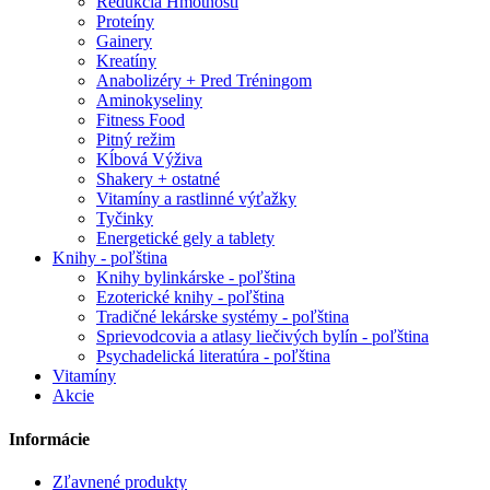
Redukcia Hmotnosti
Proteíny
Gainery
Kreatíny
Anabolizéry + Pred Tréningom
Aminokyseliny
Fitness Food
Pitný režim
Kĺbová Výživa
Shakery + ostatné
Vitamíny a rastlinné výťažky
Tyčinky
Energetické gely a tablety
Knihy - poľština
Knihy bylinkárske - poľština
Ezoterické knihy - poľština
Tradičné lekárske systémy - poľština
Sprievodcovia a atlasy liečivých bylín - poľština
Psychadelická literatúra - poľština
Vitamíny
Akcie
Informácie
Zľavnené produkty