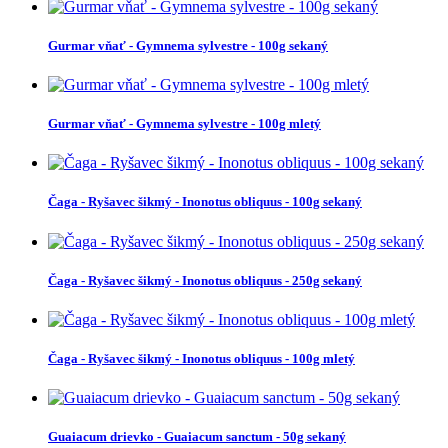
Gurmar vňať - Gymnema sylvestre - 100g sekaný
Gurmar vňať - Gymnema sylvestre - 100g mletý
Čaga - Ryšavec šikmý - Inonotus obliquus - 100g sekaný
Čaga - Ryšavec šikmý - Inonotus obliquus - 250g sekaný
Čaga - Ryšavec šikmý - Inonotus obliquus - 100g mletý
Guaiacum drievko - Guaiacum sanctum - 50g sekaný