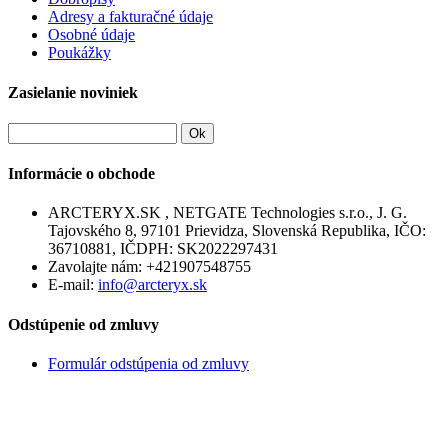
Adresy a fakturačné údaje
Osobné údaje
Poukážky
Zasielanie noviniek
Ok
Informácie o obchode
ARCTERYX.SK , NETGATE Technologies s.r.o., J. G.
Tajovského 8, 97101 Prievidza, Slovenská Republika, IČO:
36710881, IČDPH: SK2022297431
Zavolajte nám:
+421907548755
E-mail:
info@arcteryx.sk
Odstúpenie od zmluvy
Formulár odstúpenia od zmluvy