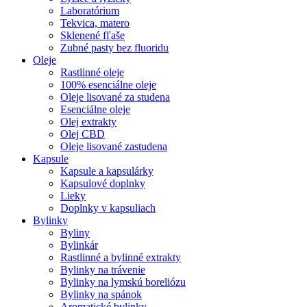
Laboratórium
Tekvica, matero
Sklenené fľaše
Zubné pasty bez fluoridu
Oleje
Rastlinné oleje
100% esenciálne oleje
Oleje lisované za studena
Esenciálne oleje
Olej extrakty
Olej CBD
Oleje lisované zastudena
Kapsule
Kapsule a kapsulárky
Kapsulové doplnky
Lieky
Doplnky v kapsuliach
Bylinky
Byliny
Bylinkár
Rastlinné a bylinné extrakty
Bylinky na trávenie
Bylinky na lymskú boreliózu
Bylinky na spánok
Aromatické bylinky