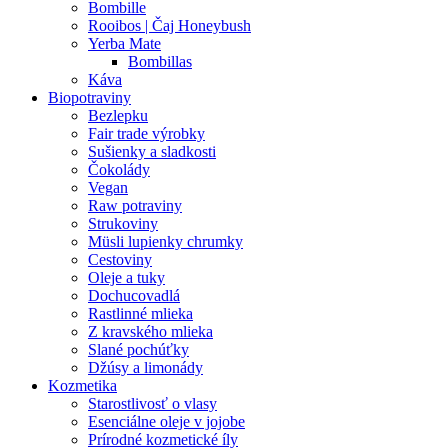
Bombille
Rooibos | Čaj Honeybush
Yerba Mate
Bombillas
Káva
Biopotraviny
Bezlepku
Fair trade výrobky
Sušienky a sladkosti
Čokolády
Vegan
Raw potraviny
Strukoviny
Müsli lupienky chrumky
Cestoviny
Oleje a tuky
Dochucovadlá
Rastlinné mlieka
Z kravského mlieka
Slané pochúťky
Džúsy a limonády
Kozmetika
Starostlivosť o vlasy
Esenciálne oleje v jojobe
Prírodné kozmetické íly