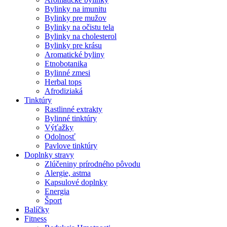
Bylinky na imunitu
Bylinky pre mužov
Bylinky na očistu tela
Bylinky na cholesterol
Bylinky pre krásu
Aromatické byliny
Etnobotanika
Bylinné zmesi
Herbal tops
Afrodiziaká
Tinktúry
Rastlinné extrakty
Bylinné tinktúry
Výťažky
Odolnosť
Pavlove tinktúry
Doplnky stravy
Zlúčeniny prírodného pôvodu
Alergie, astma
Kapsulové doplnky
Energia
Šport
Balíčky
Fitness