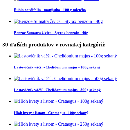
Rubia cordifolia - manjistha - 100 g mletého
Benzoe Sumatra živica - Styrax benzoin - 40g
30 ďalších produktov v rovnakej kategórii:
Lastovičník väčší - Chelidonium majus - 100g sekaný
Lastovičník väčší - Chelidonium majus - 500g sekaný
Hloh kvety s listom - Crataegus - 100g sekaný