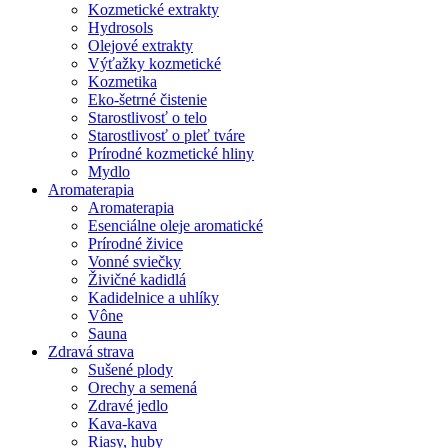
Kozmetické extrakty
Hydrosols
Olejové extrakty
Výťažky kozmetické
Kozmetika
Eko-šetrné čistenie
Starostlivosť o telo
Starostlivosť o pleť tváre
Prírodné kozmetické hliny
Mydlo
Aromaterapia
Aromaterapia
Esenciálne oleje aromatické
Prírodné živice
Vonné sviečky
Živičné kadidlá
Kadidelnice a uhlíky
Vône
Sauna
Zdravá strava
Sušené plody
Orechy a semená
Zdravé jedlo
Kava-kava
Riasy, huby