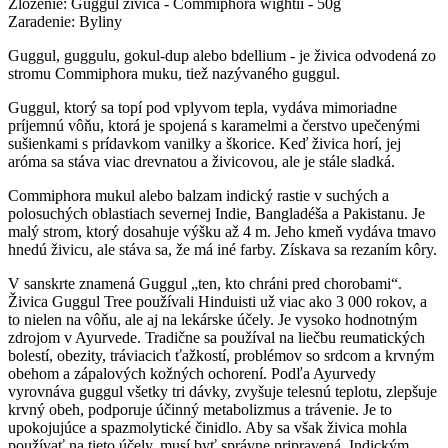
Zloženie: Guggul živica - Commiphora wightii - 50g
Zaradenie: Byliny
Guggul, guggulu, gokul-dup alebo bdellium - je živica odvodená zo
stromu Commiphora muku, tiež nazývaného guggul.
Guggul, ktorý sa topí pod vplyvom tepla, vydáva mimoriadne
príjemnú vôňu, ktorá je spojená s karamelmi a čerstvo upečenými
sušienkami s prídavkom vanilky a škorice. Keď živica horí, jej
aróma sa stáva viac drevnatou a živicovou, ale je stále sladká.
Commiphora mukul alebo balzam indický rastie v suchých a
polosuchých oblastiach severnej Indie, Bangladéša a Pakistanu. Je
malý strom, ktorý dosahuje výšku až 4 m. Jeho kmeň vydáva tmavo
hnedú živicu, ale stáva sa, že má iné farby. Získava sa rezaním kôry.
V sanskrte znamená Guggul „ten, kto chráni pred chorobami“.
Živica Guggul Tree používali Hinduisti už viac ako 3 000 rokov, a
to nielen na vôňu, ale aj na lekárske účely. Je vysoko hodnotným
zdrojom v Ayurvede. Tradične sa používal na liečbu reumatických
bolestí, obezity, tráviacich ťažkostí, problémov so srdcom a krvným
obehom a zápalových kožných ochorení. Podľa Ayurvedy
vyrovnáva guggul všetky tri dávky, zvyšuje telesnú teplotu, zlepšuje
krvný obeh, podporuje účinný metabolizmus a trávenie. Je to
upokojujúce a spazmolytické činidlo. Aby sa však živica mohla
používať na tieto účely, musí byť správne pripravená. Indickým