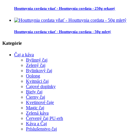
Houttuynia cordata vňať - Houttuynia cordata - 250g sekaný
Houttuynia cordata vňať - Houttuynia cordata - 50g mletý
Kategórie
Čaj a káva
Bylinný čaj
Zelený čaj
Bylinkový čaj
Oolong
Kvitnúci čaj
Čajové doplnky
Biely čaj
Čierny čaj
Kvetinové čaje
Magic čaj
Zelená káva
Červený čaj PU-erh
Káva a Čaj
Príslušenstvo čaj