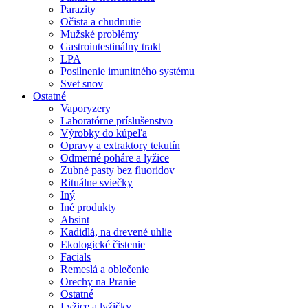
Parazity
Očista a chudnutie
Mužské problémy
Gastrointestinálny trakt
LPA
Posilnenie imunitného systému
Svet snov
Ostatné
Vaporyzery
Laboratórne príslušenstvo
Výrobky do kúpeľa
Opravy a extraktory tekutín
Odmerné poháre a lyžice
Zubné pasty bez fluoridov
Rituálne sviečky
Iný
Iné produkty
Absint
Kadidlá, na drevené uhlie
Ekologické čistenie
Facials
Remeslá a oblečenie
Orechy na Pranie
Ostatné
Lyžice a lyžičky