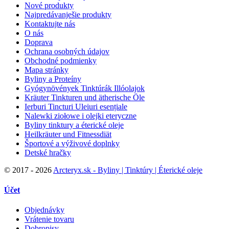
Nové produkty
Najpredávanješie produkty
Kontaktujte nás
O nás
Doprava
Ochrana osobných údajov
Obchodné podmienky
Mapa stránky
Byliny a Proteíny
Gyógynövények Tinktúrák Illóolajok
Kräuter Tinkturen und ätherische Öle
Ierburi Tincturi Uleiuri esențiale
Nalewki ziołowe i olejki eteryczne
Byliny tinktury a éterické oleje
Heilkräuter und Fitnessdiät
Športové a výživové doplnky
Detské hračky
©
2017 - 2026
Arcteryx.sk - Byliny | Tinktúry | Éterické oleje
Účet
Objednávky
Vrátenie tovaru
Dobropisy