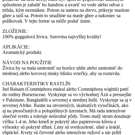
spôsobom je zabaliť ho handrou a uvariť vo vode alebo odvar z
trifala, kým nezmäkne. Potom sa natiera na drevo, prikryje maslom
ghee a suší sa. Potom to smažíme na masle ghee a nakoniec sa
práškovali. V tejto forme sa môže podať ústne.
ZLOŽENIE:
100% guggulová živica. Surovina najvyššej kvality!
APLIKÁCIE:
Aromatický produkt.
NÁVOD NA POUŽITIE
Živica by sa mala umiestniť na horúce uhlie alebo umiestniť do
medenej alebo kovovej misky blízko sviečky, aby sa roztavila.
CHARAKTERISTIKY RASTLÍN
Ind Balsam (Commiphora mukul alebo Commiphora wightii) patrí
do rodiny Burseraceae. Vyskytuje sa vo východnej Ázii a presnejšie
v Pakistane, Bangladéši a severnej a strednej Indii. Vyskytuje sa aj v
severnej Afrike. Rastie na otvorených, skalnatých vysočinách, ako
aj na piesočnatých a polopúštnych územiach. Má rada intenzívne
slnečné svetlo a toleruje neúrodné pôdy. Tento malý strom dosahuje
výšku 1-4 m. Jeho kmeň je pokrytý ako papierovou kôrou a
výhonky sú pokryté tŕňmi. Listy sú svetlozelené, silné a lesklé,
eliptické. Kvety sú červené alebo intenzívne ružové a nie príliš