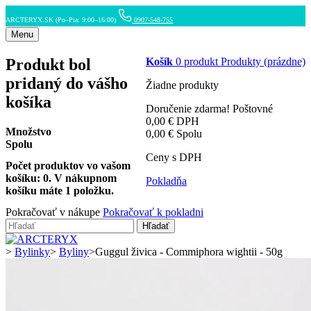
ARCTERYX.SK (Po–Pia: 9:00–16:00)
0907-548-755
Menu
Produkt bol
Košík
0
produkt
Produkty
(prázdne)
pridaný do vášho
Žiadne produkty
košíka
Doručenie zdarma!
Poštovné
0,00 €
DPH
Množstvo
0,00 €
Spolu
Spolu
Ceny s DPH
Počet produktov vo vašom
košíku:
0
.
V nákupnom
Pokladňa
košíku máte 1 položku.
Pokračovať v nákupe
Pokračovať k pokladni
Hľadať
>
Bylinky
>
Byliny
>
Guggul živica - Commiphora wightii - 50g