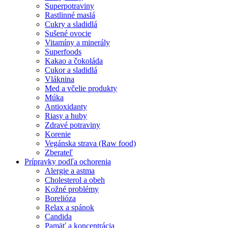
Superpotraviny
Rastlinné maslá
Cukry a sladidlá
Sušené ovocie
Vitamíny a minerály
Superfoods
Kakao a čokoláda
Cukor a sladidlá
Vláknina
Med a včelie produkty
Múka
Antioxidanty
Riasy a huby
Zdravé potraviny
Korenie
Vegánska strava (Raw food)
Zberateľ
Prípravky podľa ochorenia
Alergie a astma
Cholesterol a obeh
Kožné problémy
Borelióza
Relax a spánok
Candida
Pamäť a koncentrácia