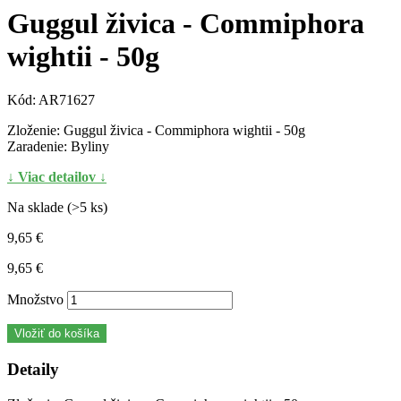
Guggul živica - Commiphora
wightii - 50g
Kód:
AR71627
Zloženie: Guggul živica - Commiphora wightii - 50g
Zaradenie: Byliny
↓ Viac detailov ↓
Na sklade (>5 ks)
9,65 €
9,65 €
Množstvo
Vložiť do košíka
Detaily