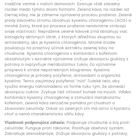
tradične varíme v našich domovoch. Existuje však zásadný
rozdiel medzi týmito dvomi formami. Zelená káva, na rozdiel od
čiernej kávy, nie je zámerne vystavená procesu praženia. Zelené
plody kávového stromu obsahujú kyselinu chlorogénnu (ACG) a
mnohé živiny, ktoré po procese praženia nenávratne strácajú
svoje vlastnosti. Nepražené zelené kávové zrná obsahujú viac
biologicky aktívnych látok, z ktorých dôležitou skupinou sú
antioxidanty, ako je kyselina chlorogénna. Mnohé štúdie
poukazujú na priaznivý účinok extraktu zelenej kávy na
chudnutie. Kyselina chlorogénna v kombinácii s kofeínom
obsiahnutým v extrakte významne znižuje absorpciu glukózy z
potravy a ovplyvňuje metabolizmus tukov, čo významne
prispieva k strate nepotrebných kilogramov. Kyselina
chlorogénna je prírodný polyfenol, antioxidant a organická
kyselina. Tento zaujímavý polyfenol "núti" ľudské telo, aby
využilo energiu nahromadenú vo forme tuku tým, že obmedzí
absorpciu cukrov. Zvyšuje tiež citlivosť buniek na inzulín. Vďaka
kombinácii kyseliny chlorogénnej a stimulácii metabolizmu
kofeínom, zelená káva senzačne pomáha pri chudnutí a
zbavovaní celulitídy. Odvar zo zelených zŕn má ostrú a kyslastú
chuť a nemá charakteristickú vôňu kávy.
Vlastnosti podporujúce zdravie:
Podporuje chudnutie a boj proti
celulitíde; Funguje proti rakovine; Posilňuje obehový systém;
Zabraňuje ateroskleróze; Znižuje absorpciu glukózy z potravy;