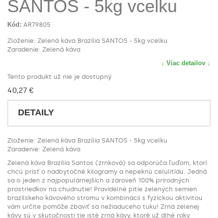
SANTOS - 5kg vcelku
Kód:
AR79805
Zloženie: Zelená káva Brazília SANTOS - 5kg vcelku
Zaradenie: Zelená káva
↓ Viac detailov ↓
Tento produkt už nie je dostupný
40,27 €
DETAILY
Zloženie: Zelená káva Brazília SANTOS - 5kg vcelku
Zaradenie: Zelená káva
Zelená káva Brazília Santos (zrnková) sa odporúča ľuďom, ktorí
chcú prísť o nadbytočné kilogramy a nepeknú celulitídu. Jedná
sa o jeden z najpopulárnejších a zároveň 100% prírodných
prostriedkov na chudnutie! Pravidelné pitie zelených semien
brazílskeho kávového stromu v kombinácii s fyzickou aktivitou
vám určite pomôže zbaviť sa nežiaduceho tuku! Zrná zelenej
kávy sú v skutočnosti tie isté zrná kávy, ktoré už dlhé roky