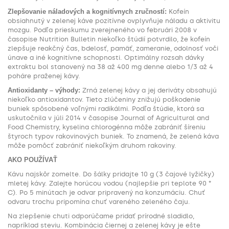
Zlepšovanie náladových a kognitívnych zručností:
Kofeín
obsiahnutý v zelenej káve pozitívne ovplyvňuje náladu a aktivitu
mozgu. Podľa prieskumu zverejneného vo februári 2008 v
časopise Nutrition Bulletin niekoľko štúdií potvrdilo, že kofeín
zlepšuje reakčný čas, bdelosť, pamäť, zameranie, odolnosť voči
únave a iné kognitívne schopnosti. Optimálny rozsah dávky
extraktu bol stanovený na 38 až 400 mg denne alebo 1/3 až 4
poháre praženej kávy.
Antioxidanty – výhody:
Zrná zelenej kávy a jej deriváty obsahujú
niekoľko antioxidantov. Tieto zlúčeniny znižujú poškodenie
buniek spôsobené voľnými radikálmi. Podľa štúdie, ktorá sa
uskutočnila v júli 2014 v časopise Journal of Agricultural and
Food Chemistry, kyselina chlorogénna môže zabrániť šíreniu
štyroch typov rakovinových buniek. To znamená, že zelená káva
môže pomôcť zabrániť niekoľkým druhom rakoviny.
AKO POUŽÍVAŤ
Kávu najskôr zomelte. Do šálky pridajte 10 g (3 čajové lyžičky)
mletej kávy. Zalejte horúcou vodou (najlepšie pri teplote 90 °
C). Po 5 minútach je odvar pripravený na konzumáciu. Chuť
odvaru trochu pripomína chuť vareného zeleného čaju.
Na zlepšenie chuti odporúčame pridať prírodné sladidlo,
napríklad steviu. Kombinácia čiernej a zelenej kávy je ešte