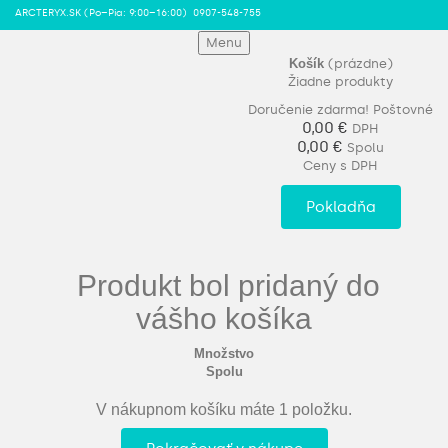
ARCTERYX.SK (Po–Pia: 9:00–16:00)
0907-548-755
Menu
Košík
(prázdne)
Žiadne produkty
Doručenie zdarma!
Poštovné
0,00 €
DPH
0,00 €
Spolu
Ceny s DPH
Pokladňa
Produkt bol pridaný do
vášho košíka
Množstvo
Spolu
V nákupnom košíku máte 1 položku.