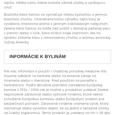
lepšia. Vďaka tomu máme bohaté zdravé zložky a vynikajúcu
chuť.
Brazílska káva Santos sa vyznačuje nízkou kyslosťou a jemnou
klasickou chuťou. Charakteristickou výhodou tejto kávy je
vyvážená, intenzívna aróma s jemným čokoládovým nádychom.
Zelená káva Santos sa môže tiež pražiť v domácej pečenej peci,
v panvici alebo v rúre. Káva stráca svoje vlastnosti, ale na
oplátku získame kávu s mimoriadnou chuťou a arómou exotickej
Južnej Ameriky.
INFORMÁCIE K BYLINÁM
Pre viac informácií o použití v tradičnej prírodnej medicíne Vás
musíme odkázať na herbáre alebo na externé zdroje na
Internete alebo v literatúre. Pred použitím sa poraďte s
herbalistom. Podľa aktuálne platného nariadenia Európskej
komisie č.1924 / 2006 nie je možné u produktov uvádzať žiadne
nepovolené zdravotné alebo výživové tvrdenia, ktoré neboli
schválené Európskou komisiou alebo Európskym úradom pre
bezpečnosť potravín. Zdravotné tvrdenie znamená výrok, ktorý
naznačuje alebo vyvoláva dojem, že sa jedná o liečebné účinky
na ľudský organizmus. Tento produkt je uvedený na trh v SR ako