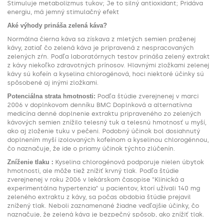
Stimuluje metabolizmus tukov; Je to silný antioxidant; Pridáva
energiu, má jemný stimulačný efekt
Aké výhody prináša zelená káva?
Normálna čierna káva sa získava z mletých semien praženej
kávy, zatiaľ čo zelená káva je pripravená z nespracovaných
zelených zŕn. Podľa laboratórnych testov prináša zelený extrakt
z kávy niekoľko zdravotných prínosov. Hlavnými zložkami zelenej
kávy sú kofeín a kyselina chlorogénová, hoci niektoré účinky sú
spôsobené aj inými zložkami.
Potenciálna strata hmotnosti:
Podľa štúdie zverejnenej v marci
2006 v doplnkovom denníku BMC Doplnková a alternatívna
medicína denné doplnenie extraktu pripraveného zo zelených
kávových semien znížilo telesný tuk a telesnú hmotnosť u myší,
ako aj zloženie tuku v pečeni. Podobný účinok bol dosiahnutý
doplnením myší izolovaných kofeínom a kyselinou chlorogénnou,
čo naznačuje, že ide o priamy účinok týchto zlúčenín.
Zníženie tlaku :
Kyselina chlorogénová podporuje nielen úbytok
hmotnosti, ale môže tiež znížiť krvný tlak. Podľa štúdie
zverejnenej v roku 2006 v lekárskom časopise "Klinická a
experimentálna hypertenzia" u pacientov, ktorí užívali 140 mg
zeleného extraktu z kávy, sa počas obdobia štúdie prejavil
znížený tlak. Neboli zaznamenané žiadne vedľajšie účinky, čo
naznačuje, že zelená káva je bezpečný spôsob, ako znížiť tlak.