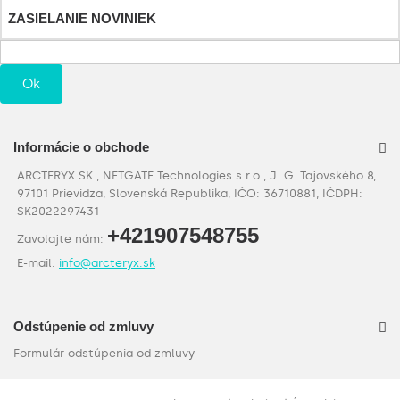
ZASIELANIE NOVINIEK
Ok
Informácie o obchode
ARCTERYX.SK , NETGATE Technologies s.r.o., J. G. Tajovského 8,
97101 Prievidza, Slovenská Republika, IČO: 36710881, IČDPH:
SK2022297431
+421907548755
Zavolajte nám:
E-mail:
info@arcteryx.sk
Odstúpenie od zmluvy
Formulár odstúpenia od zmluvy