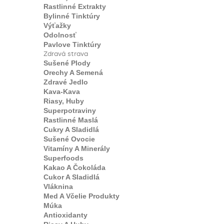
Rastlinné Extrakty
Bylinné Tinktúry
Výťažky
Odolnosť
Pavlove Tinktúry
Zdravá strava
Sušené Plody
Orechy A Semená
Zdravé Jedlo
Kava-Kava
Riasy, Huby
Superpotraviny
Rastlinné Maslá
Cukry A Sladidlá
Sušené Ovocie
Vitamíny A Minerály
Superfoods
Kakao A Čokoláda
Cukor A Sladidlá
Vláknina
Med A Včelie Produkty
Múka
Antioxidanty