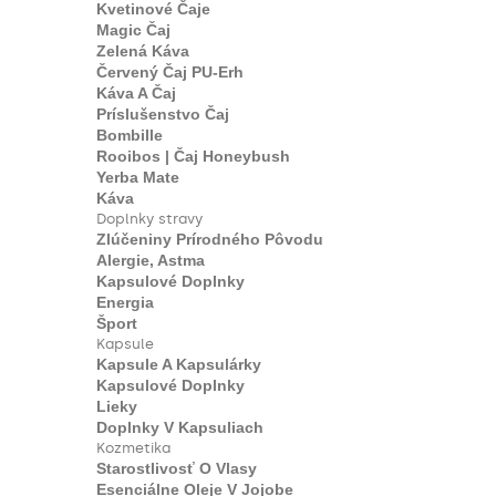
Kvetinové Čaje
Magic Čaj
Zelená Káva
Červený Čaj PU-Erh
Káva A Čaj
Príslušenstvo Čaj
Bombille
Rooibos | Čaj Honeybush
Yerba Mate
Káva
Doplnky stravy
Zlúčeniny Prírodného Pôvodu
Alergie, Astma
Kapsulové Doplnky
Energia
Šport
Kapsule
Kapsule A Kapsulárky
Kapsulové Doplnky
Lieky
Doplnky V Kapsuliach
Kozmetika
Starostlivosť O Vlasy
Esenciálne Oleje V Jojobe