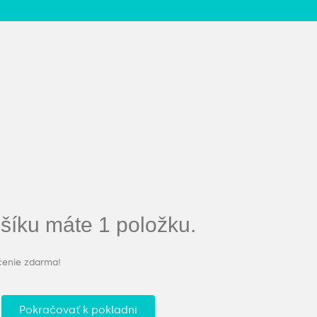
íku máte 1 položku.
čenie zdarma!
Pokračovať k pokladni