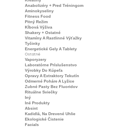
Kreatíny
Anabolizéry + Pred Tréningom
Aminokyseliny
Fitness Food
Pitný Režim
Kĺbová Výživa
Shakery + Ostatné
Vitamíny A Rastlinné Výťažky
Tyčinky
Energetické Gely A Tablety
Ostatné
Vaporyzery
Laboratórne Príslušenstvo
Výrobky Do Kúpeľa
Opravy A Extraktory Tekutín
Odmerné Poháre A Lyžice
Zubné Pasty Bez Fluoridov
Rituálne Sviečky
Iný
Iné Produkty
Absint
Kadidlá, Na Drevené Uhlie
Ekologické Čistenie
Facials