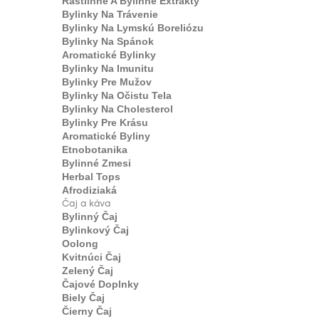
Rastlinné A Bylinné Extrakty
Bylinky Na Trávenie
Bylinky Na Lymskú Boreliózu
Bylinky Na Spánok
Aromatické Bylinky
Bylinky Na Imunitu
Bylinky Pre Mužov
Bylinky Na Očistu Tela
Bylinky Na Cholesterol
Bylinky Pre Krásu
Aromatické Byliny
Etnobotanika
Bylinné Zmesi
Herbal Tops
Afrodiziaká
Čaj a káva
Bylinný Čaj
Bylinkový Čaj
Oolong
Kvitnúci Čaj
Zelený Čaj
Čajové Doplnky
Biely Čaj
Čierny Čaj