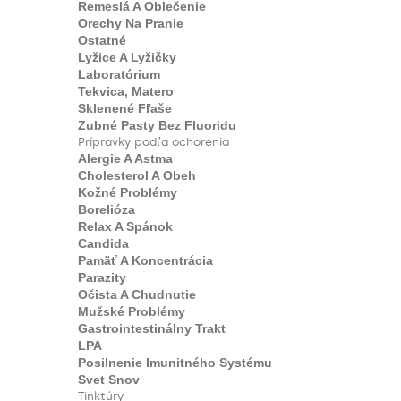
Remeslá A Oblečenie
Orechy Na Pranie
Ostatné
Lyžice A Lyžičky
Laboratórium
Tekvica, Matero
Sklenené Fľaše
Zubné Pasty Bez Fluoridu
Prípravky podľa ochorenia
Alergie A Astma
Cholesterol A Obeh
Kožné Problémy
Borelióza
Relax A Spánok
Candida
Pamäť A Koncentrácia
Parazity
Očista A Chudnutie
Mužské Problémy
Gastrointestinálny Trakt
LPA
Posilnenie Imunitného Systému
Svet Snov
Tinktúry