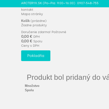
ARCTERYX.SK (Po–Pia: 9:00–16:00)
0907-548-755
kontakt
Mapa stránky
Košík
(prázdne)
Žiadne produkty
Doručenie zdarma!
Poštovné
0,00 €
DPH
0,00 €
Spolu
Ceny s DPH
Pokladňa
Produkt bol pridaný do v
Množstvo
Spolu