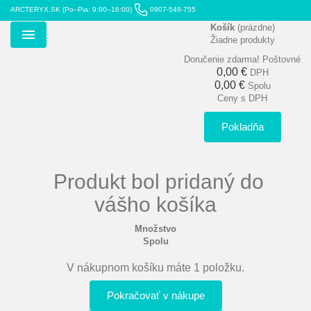
ARCTERYX.SK (Po–Pia: 9:00–16:00)
0907-548-755
Košík
(prázdne)
Žiadne produkty
Menu
Doručenie zdarma!
Poštovné
0,00 €
DPH
0,00 €
Spolu
Ceny s DPH
Pokladňa
Produkt bol pridaný do
vášho košíka
Množstvo
Spolu
V nákupnom košíku máte 1 položku.
Pokračovať v nákupe