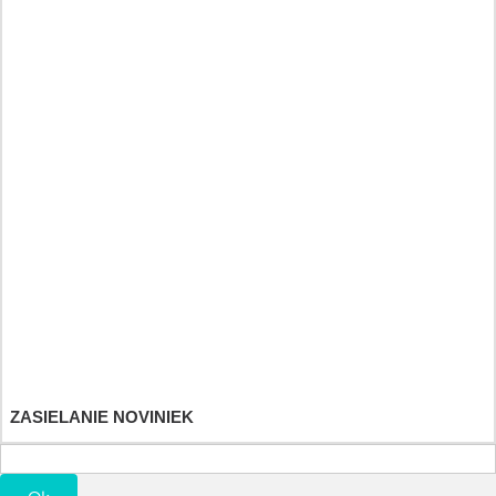
Nalewki ziołowe i olejki eteryczne
Byliny tinktury a éterické oleje
Heilkräuter und Fitnessdiät
Športové a výživové doplnky
Detské hračky
Účet
Objednávky
Vrátenie tovaru
Dobropisy
Adresy a fakturačné údaje
Osobné údaje
Poukážky
ZASIELANIE NOVINIEK