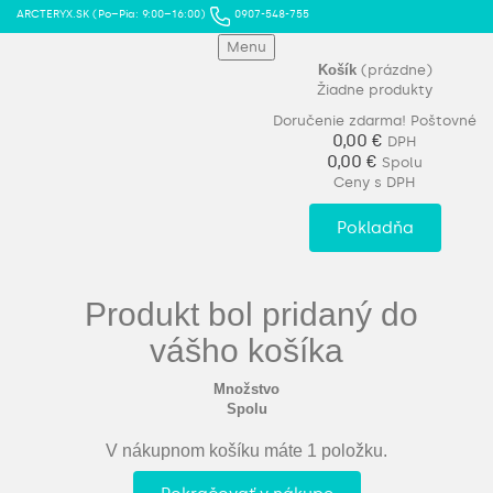
ARCTERYX.SK (Po–Pia: 9:00–16:00)
0907-548-755
Menu
Košík
(prázdne)
Žiadne produkty
Doručenie zdarma!
Poštovné
0,00 €
DPH
0,00 €
Spolu
Ceny s DPH
Pokladňa
Produkt bol pridaný do
vášho košíka
Množstvo
Spolu
V nákupnom košíku máte 1 položku.