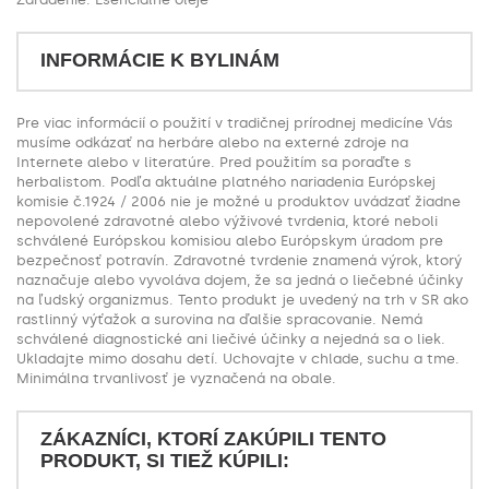
INFORMÁCIE K BYLINÁM
Pre viac informácií o použití v tradičnej prírodnej medicíne Vás
musíme odkázať na herbáre alebo na externé zdroje na
Internete alebo v literatúre. Pred použitím sa poraďte s
herbalistom. Podľa aktuálne platného nariadenia Európskej
komisie č.1924 / 2006 nie je možné u produktov uvádzať žiadne
nepovolené zdravotné alebo výživové tvrdenia, ktoré neboli
schválené Európskou komisiou alebo Európskym úradom pre
bezpečnosť potravín. Zdravotné tvrdenie znamená výrok, ktorý
naznačuje alebo vyvoláva dojem, že sa jedná o liečebné účinky
na ľudský organizmus. Tento produkt je uvedený na trh v SR ako
rastlinný výťažok a surovina na ďalšie spracovanie. Nemá
schválené diagnostické ani liečivé účinky a nejedná sa o liek.
Ukladajte mimo dosahu detí. Uchovajte v chlade, suchu a tme.
Minimálna trvanlivosť je vyznačená na obale.
ZÁKAZNÍCI, KTORÍ ZAKÚPILI TENTO
PRODUKT, SI TIEŽ KÚPILI: