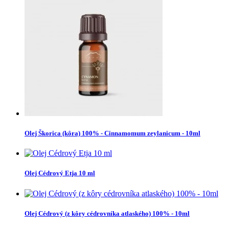
Olej Škorica (kôra) 100% - Cinnamomum zeylanicum - 10ml
Olej Cédrový Etja 10 ml
Olej Cédrový (z kôry cédrovníka atlaského) 100% - 10ml