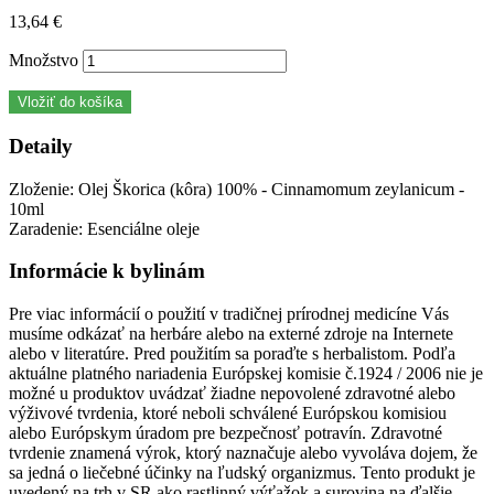
13,64 €
Množstvo
Vložiť do košíka
Detaily
Zloženie: Olej Škorica (kôra) 100% - Cinnamomum zeylanicum -
10ml
Zaradenie: Esenciálne oleje
Informácie k bylinám
Pre viac informácií o použití v tradičnej prírodnej medicíne Vás
musíme odkázať na herbáre alebo na externé zdroje na Internete
alebo v literatúre. Pred použitím sa poraďte s herbalistom. Podľa
aktuálne platného nariadenia Európskej komisie č.1924 / 2006 nie je
možné u produktov uvádzať žiadne nepovolené zdravotné alebo
výživové tvrdenia, ktoré neboli schválené Európskou komisiou
alebo Európskym úradom pre bezpečnosť potravín. Zdravotné
tvrdenie znamená výrok, ktorý naznačuje alebo vyvoláva dojem, že
sa jedná o liečebné účinky na ľudský organizmus. Tento produkt je
uvedený na trh v SR ako rastlinný výťažok a surovina na ďalšie