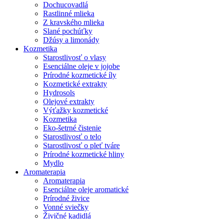
Dochucovadlá
Rastlinné mlieka
Z kravského mlieka
Slané pochúťky
Džúsy a limonády
Kozmetika
Starostlivosť o vlasy
Esenciálne oleje v jojobe
Prírodné kozmetické íly
Kozmetické extrakty
Hydrosols
Olejové extrakty
Výťažky kozmetické
Kozmetika
Eko-šetrné čistenie
Starostlivosť o telo
Starostlivosť o pleť tváre
Prírodné kozmetické hliny
Mydlo
Aromaterapia
Aromaterapia
Esenciálne oleje aromatické
Prírodné živice
Vonné sviečky
Živičné kadidlá