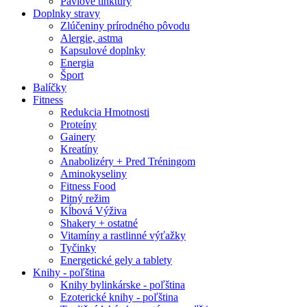
Pavlove tinktúry
Doplnky stravy
Zlúčeniny prírodného pôvodu
Alergie, astma
Kapsulové doplnky
Energia
Šport
Balíčky
Fitness
Redukcia Hmotnosti
Proteíny
Gainery
Kreatíny
Anabolizéry + Pred Tréningom
Aminokyseliny
Fitness Food
Pitný režim
Kĺbová Výživa
Shakery + ostatné
Vitamíny a rastlinné výťažky
Tyčinky
Energetické gely a tablety
Knihy - poľština
Knihy bylinkárske - poľština
Ezoterické knihy - poľština