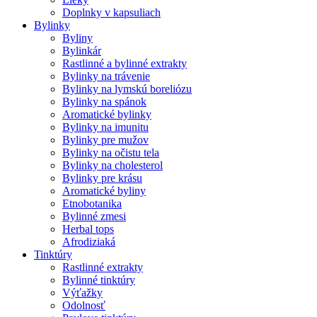
Doplnky v kapsuliach
Bylinky
Byliny
Bylinkár
Rastlinné a bylinné extrakty
Bylinky na trávenie
Bylinky na lymskú boreliózu
Bylinky na spánok
Aromatické bylinky
Bylinky na imunitu
Bylinky pre mužov
Bylinky na očistu tela
Bylinky na cholesterol
Bylinky pre krásu
Aromatické byliny
Etnobotanika
Bylinné zmesi
Herbal tops
Afrodiziaká
Tinktúry
Rastlinné extrakty
Bylinné tinktúry
Výťažky
Odolnosť