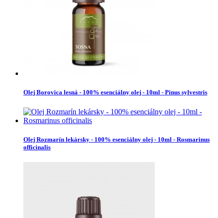
Olej Borovica lesná - 100% esenciálny olej - 10ml - Pinus sylvestris
Olej Rozmarín lekársky - 100% esenciálny olej - 10ml - Rosmarinus
officinalis