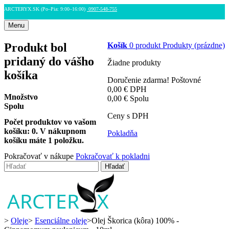
ARCTERYX.SK (Po–Pia: 9:00–16:00)
0907-548-755
Menu
Produkt bol
Košík
0
produkt
Produkty
(prázdne)
pridaný do vášho
Žiadne produkty
košíka
Doručenie zdarma!
Poštovné
0,00 €
DPH
Množstvo
0,00 €
Spolu
Spolu
Ceny s DPH
Počet produktov vo vašom
košíku:
0
.
V nákupnom
Pokladňa
košíku máte 1 položku.
Pokračovať v nákupe
Pokračovať k pokladni
Hľadať
>
Oleje
>
Esenciálne oleje
>
Olej Škorica (kôra) 100% -