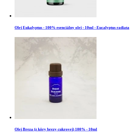
Olej Eukalyptus - 100% esenciálny olej - 10ml - Eucalyptus radiata
Olej Breza (z kôry brezy cukrovej) 100% - 10ml