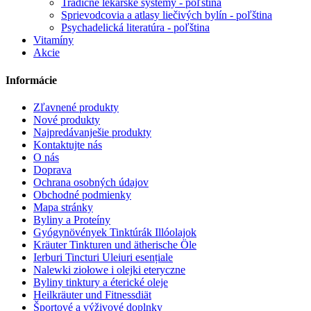
Tradičné lekárske systémy - poľština
Sprievodcovia a atlasy liečivých bylín - poľština
Psychadelická literatúra - poľština
Vitamíny
Akcie
Informácie
Zľavnené produkty
Nové produkty
Najpredávanješie produkty
Kontaktujte nás
O nás
Doprava
Ochrana osobných údajov
Obchodné podmienky
Mapa stránky
Byliny a Proteíny
Gyógynövények Tinktúrák Illóolajok
Kräuter Tinkturen und ätherische Öle
Ierburi Tincturi Uleiuri esențiale
Nalewki ziołowe i olejki eteryczne
Byliny tinktury a éterické oleje
Heilkräuter und Fitnessdiät
Športové a výživové doplnky