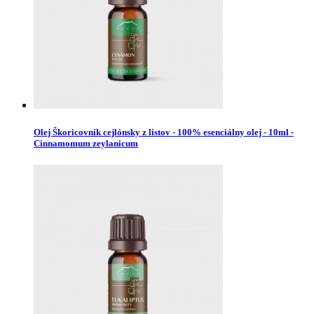
Olej Škoricovník cejlónsky z listov - 100% esenciálny olej - 10ml -
Cinnamomum zeylanicum