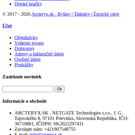
Detské hračky
©
2017 - 2026
Arcteryx.sk - Byliny | Tinktúry | Éterické oleje
Účet
Objednávky
Vrátenie tovaru
Dobropisy
Adresy a fakturačné údaje
Osobné údaje
Poukážky
Zasielanie noviniek
Ok
Informácie o obchode
ARCTERYX.SK , NETGATE Technologies s.r.o., J. G.
Tajovského 8, 97101 Prievidza, Slovenská Republika, IČO:
36710881, IČDPH: SK2022297431
Zavolajte nám:
+421907548755
E-mail:
info@arcteryx.sk