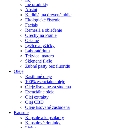
Iné produkty
Absint
Kadidlá, na drevené uhlie
Ekologické čistenie
Facials
Remeslá a oblečenie
Orechy na Pranie
Ostatné
Lyžice a lyžičky
Laboratórium
Tekvica, matero
Sklenené fľaše
Zubné pasty bez fluoridu
Oleje
Rastlinné oleje
100% esenciálne oleje
Oleje lisované za studena
Esenciálne oleje
Olej extrakty
Olej CBD
Oleje lisované zastudena
Kapsule
Kapsule a kapsulárky
Kapsulové doplnky
Lieky