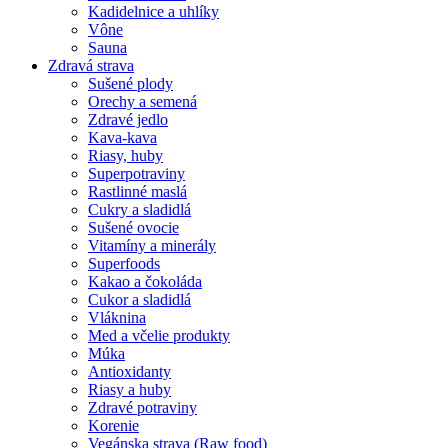
Kadidelnice a uhlíky
Vône
Sauna
Zdravá strava
Sušené plody
Orechy a semená
Zdravé jedlo
Kava-kava
Riasy, huby
Superpotraviny
Rastlinné maslá
Cukry a sladidlá
Sušené ovocie
Vitamíny a minerály
Superfoods
Kakao a čokoláda
Cukor a sladidlá
Vláknina
Med a včelie produkty
Múka
Antioxidanty
Riasy a huby
Zdravé potraviny
Korenie
Vegánska strava (Raw food)