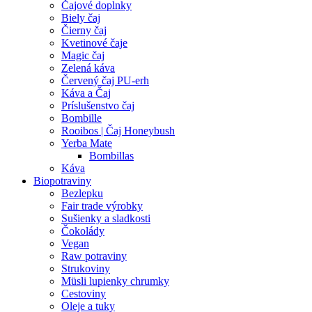
Čajové doplnky
Biely čaj
Čierny čaj
Kvetinové čaje
Magic čaj
Zelená káva
Červený čaj PU-erh
Káva a Čaj
Príslušenstvo čaj
Bombille
Rooibos | Čaj Honeybush
Yerba Mate
Bombillas
Káva
Biopotraviny
Bezlepku
Fair trade výrobky
Sušienky a sladkosti
Čokolády
Vegan
Raw potraviny
Strukoviny
Müsli lupienky chrumky
Cestoviny
Oleje a tuky