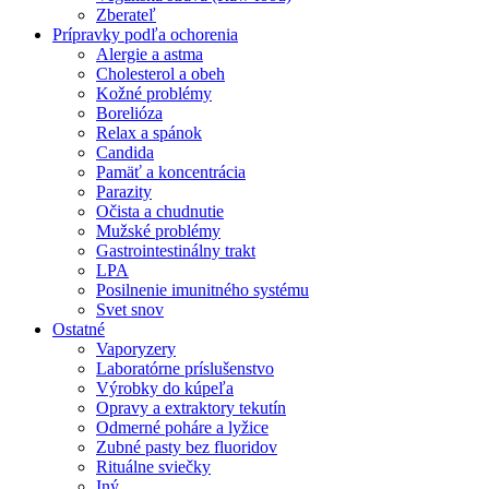
Zberateľ
Prípravky podľa ochorenia
Alergie a astma
Cholesterol a obeh
Kožné problémy
Borelióza
Relax a spánok
Candida
Pamäť a koncentrácia
Parazity
Očista a chudnutie
Mužské problémy
Gastrointestinálny trakt
LPA
Posilnenie imunitného systému
Svet snov
Ostatné
Vaporyzery
Laboratórne príslušenstvo
Výrobky do kúpeľa
Opravy a extraktory tekutín
Odmerné poháre a lyžice
Zubné pasty bez fluoridov
Rituálne sviečky
Iný