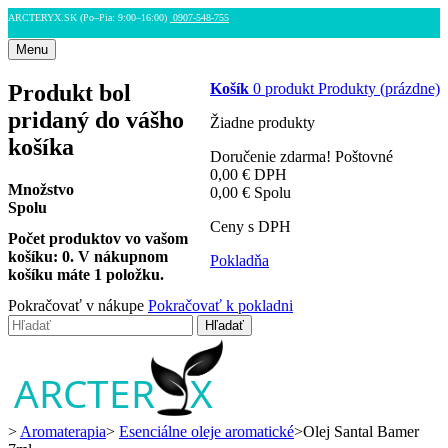
ARCTERYX.SK (Po–Pia: 9:00–16:00)
0907-548-755
Menu
Produkt bol
Košík
0
produkt
Produkty
(prázdne)
pridaný do vášho
Žiadne produkty
košíka
Doručenie zdarma!
Poštovné
0,00 €
DPH
Množstvo
0,00 €
Spolu
Spolu
Ceny s DPH
Počet produktov vo vašom
košíku:
0
.
V nákupnom
Pokladňa
košíku máte 1 položku.
Pokračovať v nákupe
Pokračovať k pokladni
Hľadať
>
Aromaterapia
>
Esenciálne oleje aromatické
>
Olej Santal Bamer