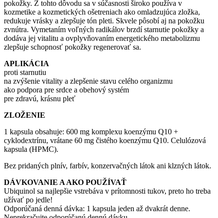
pokožky. Z tohto dôvodu sa v súčasnosti široko používa v
kozmetike a kozmetických ošetreniach ako omladzujúca zložka,
redukuje vrásky a zlepšuje tón pleti. Skvele pôsobí aj na pokožku
zvnútra. Vymetaním voľných radikálov brzdí starnutie pokožky a
dodáva jej vitalitu a ovplyvňovaním energetického metabolizmu
zlepšuje schopnosť pokožky regenerovať sa.
APLIKÁCIA
proti starnutiu
na zvýšenie vitality a zlepšenie stavu celého organizmu
ako podpora pre srdce a obehový systém
pre zdravú, krásnu pleť
ZLOŽENIE
1 kapsula obsahuje: 600 mg komplexu koenzýmu Q10 +
cyklodextrínu, vrátane 60 mg čistého koenzýmu Q10. Celulózová
kapsula (HPMC).
Bez pridaných plnív, farbív, konzervačných látok ani klzných látok.
DÁVKOVANIE A AKO POUŽÍVAŤ
Ubiquinol sa najlepšie vstrebáva v prítomnosti tukov, preto ho treba
užívať po jedle!
Odporúčaná denná dávka: 1 kapsula jeden až dvakrát denne.
Neprekračujte odporúčanú dennú dávku.