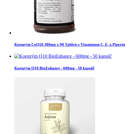
Koenzým CoQ10 300mg x 90 Tablets s Vitamínom C, E, a Piperin
Koenzým Q10 BioEnhance - 600mg - 50 kapsúľ