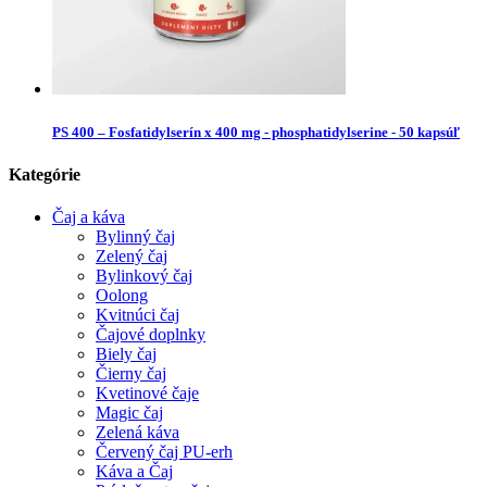
PS 400 – Fosfatidylserín x 400 mg - phosphatidylserine - 50 kapsúľ
Kategórie
Čaj a káva
Bylinný čaj
Zelený čaj
Bylinkový čaj
Oolong
Kvitnúci čaj
Čajové doplnky
Biely čaj
Čierny čaj
Kvetinové čaje
Magic čaj
Zelená káva
Červený čaj PU-erh
Káva a Čaj