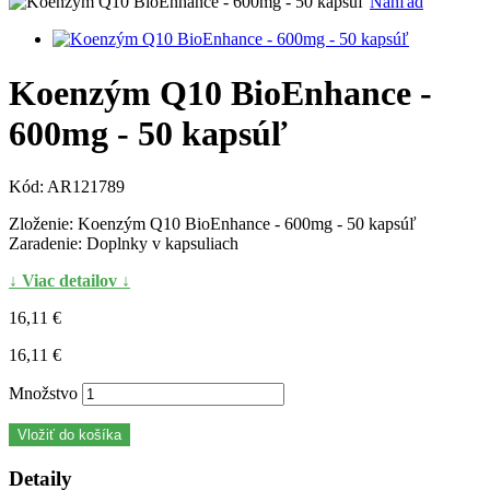
Náhľad
Koenzým Q10 BioEnhance -
600mg - 50 kapsúľ
Kód:
AR121789
Zloženie: Koenzým Q10 BioEnhance - 600mg - 50 kapsúľ
Zaradenie: Doplnky v kapsuliach
↓ Viac detailov ↓
16,11 €
16,11 €
Množstvo
Vložiť do košíka
Detaily