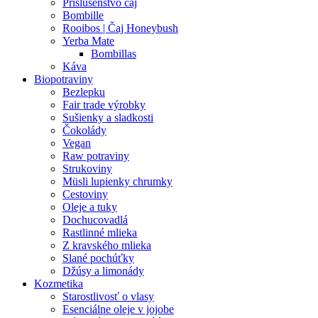
Príslušenstvo čaj
Bombille
Rooibos | Čaj Honeybush
Yerba Mate
Bombillas
Káva
Biopotraviny
Bezlepku
Fair trade výrobky
Sušienky a sladkosti
Čokolády
Vegan
Raw potraviny
Strukoviny
Müsli lupienky chrumky
Cestoviny
Oleje a tuky
Dochucovadlá
Rastlinné mlieka
Z kravského mlieka
Slané pochúťky
Džúsy a limonády
Kozmetika
Starostlivosť o vlasy
Esenciálne oleje v jojobe