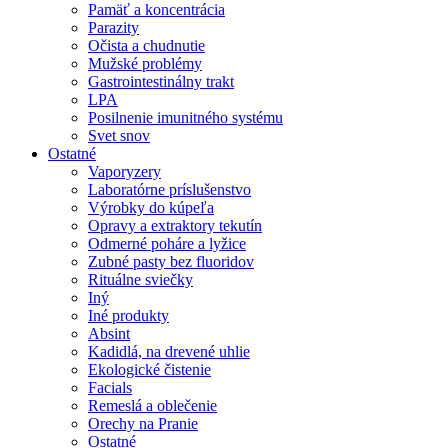
Pamäť a koncentrácia
Parazity
Očista a chudnutie
Mužské problémy
Gastrointestinálny trakt
LPA
Posilnenie imunitného systému
Svet snov
Ostatné
Vaporyzery
Laboratórne príslušenstvo
Výrobky do kúpeľa
Opravy a extraktory tekutín
Odmerné poháre a lyžice
Zubné pasty bez fluoridov
Rituálne sviečky
Iný
Iné produkty
Absint
Kadidlá, na drevené uhlie
Ekologické čistenie
Facials
Remeslá a oblečenie
Orechy na Pranie
Ostatné