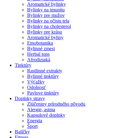
Aromatické bylinky
Bylinky na imunitu
Bylinky pre mužov
Bylinky na očistu tela
Bylinky na cholesterol
Bylinky pre krásu
Aromatické byliny
Etnobotanika
Bylinné zmesi
Herbal tops
Afrodiziaká
Tinktúry
Rastlinné extrakty
Bylinné tinktúry
Výťažky
Odolnosť
Pavlove tinktúry
Doplnky stravy
Zlúčeniny prírodného pôvodu
Alergie, astma
Kapsulové doplnky
Energia
Šport
Balíčky
Fitness