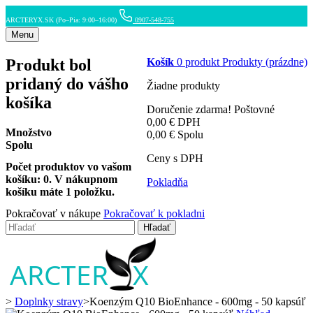
ARCTERYX.SK (Po–Pia: 9:00–16:00)
0907-548-755
Menu
Produkt bol
Košík
0
produkt
Produkty
(prázdne)
pridaný do vášho
Žiadne produkty
košíka
Doručenie zdarma!
Poštovné
0,00 €
DPH
Množstvo
0,00 €
Spolu
Spolu
Ceny s DPH
Počet produktov vo vašom
košíku:
0
.
V nákupnom
Pokladňa
košíku máte 1 položku.
Pokračovať v nákupe
Pokračovať k pokladni
Hľadať
>
Doplnky stravy
>
Koenzým Q10 BioEnhance - 600mg - 50 kapsúľ