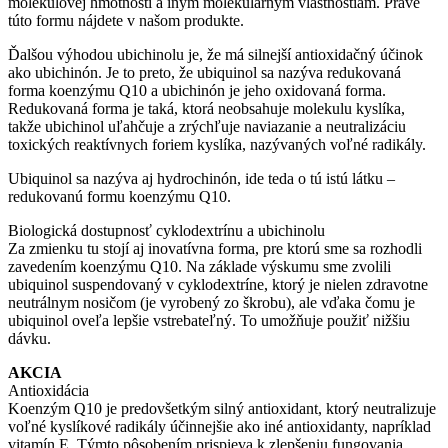
molekulovej hmotnosti a iným molekulárnym vlastnostiam. Práve
túto formu nájdete v našom produkte.
Ďalšou výhodou ubichinolu je, že má silnejší antioxidačný účinok
ako ubichinón. Je to preto, že ubiquinol sa nazýva redukovaná
forma koenzýmu Q10 a ubichinón je jeho oxidovaná forma.
Redukovaná forma je taká, ktorá neobsahuje molekulu kyslíka,
takže ubichinol uľahčuje a zrýchľuje naviazanie a neutralizáciu
toxických reaktívnych foriem kyslíka, nazývaných voľné radikály.
Ubiquinol sa nazýva aj hydrochinón, ide teda o tú istú látku –
redukovanú formu koenzýmu Q10.
Biologická dostupnosť cyklodextrínu a ubichinolu
Za zmienku tu stojí aj inovatívna forma, pre ktorú sme sa rozhodli
zavedením koenzýmu Q10. Na základe výskumu sme zvolili
ubiquinol suspendovaný v cyklodextríne, ktorý je nielen zdravotne
neutrálnym nosičom (je vyrobený zo škrobu), ale vďaka čomu je
ubiquinol oveľa lepšie vstrebateľný. To umožňuje použiť nižšiu
dávku.
AKCIA
Antioxidácia
Koenzým Q10 je predovšetkým silný antioxidant, ktorý neutralizuje
voľné kyslíkové radikály účinnejšie ako iné antioxidanty, napríklad
vitamín E. Týmto pôsobením prispieva k zlepšeniu fungovania