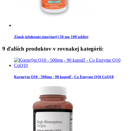
Zinok (glukonát zinočnatý) 50 mg 100 tabliet
9 ďalších produktov v rovnakej kategórii:
Koenzým Q10 - 500mg - 90 kapsúľ - Co Enzyme Q10 CoQ10