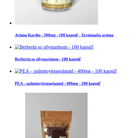
Arjuna Kardio - 500mg - 100 kapsúľ - Terminalia arjuna
Berberín so silymarínom - 100 kapsúľ
PEA – palmitoyletanolamid - 400mg - 100 kapsúľ