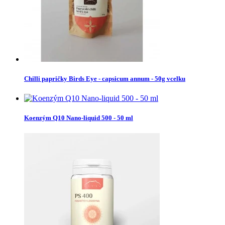
Chilli papričky Birds Eye - capsicum annum - 50g vcelku
Koenzým Q10 Nano-liquid 500 - 50 ml