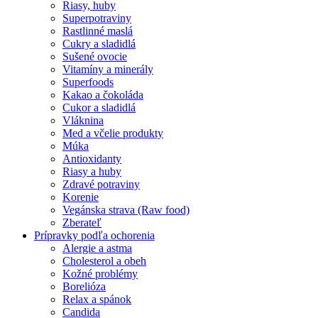
Riasy, huby
Superpotraviny
Rastlinné maslá
Cukry a sladidlá
Sušené ovocie
Vitamíny a minerály
Superfoods
Kakao a čokoláda
Cukor a sladidlá
Vláknina
Med a včelie produkty
Múka
Antioxidanty
Riasy a huby
Zdravé potraviny
Korenie
Vegánska strava (Raw food)
Zberateľ
Prípravky podľa ochorenia
Alergie a astma
Cholesterol a obeh
Kožné problémy
Borelióza
Relax a spánok
Candida