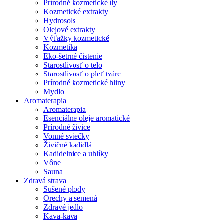
Prírodné kozmetické íly
Kozmetické extrakty
Hydrosols
Olejové extrakty
Výťažky kozmetické
Kozmetika
Eko-šetrné čistenie
Starostlivosť o telo
Starostlivosť o pleť tváre
Prírodné kozmetické hliny
Mydlo
Aromaterapia
Aromaterapia
Esenciálne oleje aromatické
Prírodné živice
Vonné sviečky
Živičné kadidlá
Kadidelnice a uhlíky
Vône
Sauna
Zdravá strava
Sušené plody
Orechy a semená
Zdravé jedlo
Kava-kava