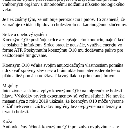
vnútorných orgánov a dlhodobému udržaniu nízkeho biologického
veku.
Je tiež známy tým, že inhibuje peroxidáciu lipidov. To znamená, že
zabraňuje oxidácii lipidov a cholesterolu na karcinogénne zlúčeniny.
Srdce a obehový systém
Koenzým Q10 posilňuje srdce a zlepšuje jeho kondíciu, najmä keď
je oslabené infarktom. Srdce pracuje neustále, využíva energiu vo
forme ATP. Poskytnutím koenzýmu Q10 mu dodávame palivo pre
každodenné fungovanie.
Koenzým Q10 vďaka svojim antioxidačným vlastnostiam pomáha
udržiavať správny stav ciev a bráni ukladaniu aterosklerotického
plátu a tiež pomáha udržiavať krvný tlak na primeranej úrovni.
Migrény
Intenzívne sa skúma vplyv koenzýmu Q10 na migrenózne bolesti
hlavy. Výsledky prvých experimentov sú veľmi sľubné. Najnovšia
metaanalýza z roku 2019 ukázala, že koenzým Q10 môže výrazne
znížiť frekvenciu záchvatov migrény bez ovplyvnenia intenzity a
trvania bolesti.
Koža
Antioxidačný účinok koenzýmu Q10 priaznivo ovplyvňuje stav