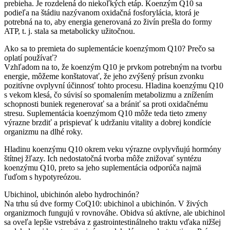
prebieha. Je rozdelená do niekoľkých etáp. Koenzým Q10 sa
podieľa na štádiu nazývanom oxidačná fosforylácia, ktorá je
potrebná na to, aby energia generovaná zo živín prešla do formy
ATP, t. j. stala sa metabolicky užitočnou.
Ako sa to premieta do suplementácie koenzýmom Q10? Prečo sa
oplatí používať?
Vzhľadom na to, že koenzým Q10 je prvkom potrebným na tvorbu
energie, môžeme konštatovať, že jeho zvýšený prísun zvonku
pozitívne ovplyvní účinnosť tohto procesu. Hladina koenzýmu Q10
s vekom klesá, čo súvisí so spomalením metabolizmu a znížením
schopnosti buniek regenerovať sa a brániť sa proti oxidačnému
stresu. Suplementácia koenzýmom Q10 môže teda tieto zmeny
výrazne brzdiť a prispievať k udržaniu vitality a dobrej kondície
organizmu na dlhé roky.
Hladinu koenzýmu Q10 okrem veku výrazne ovplyvňujú hormóny
štítnej žľazy. Ich nedostatočná tvorba môže znižovať syntézu
koenzýmu Q10, preto sa jeho suplementácia odporúča najmä
ľuďom s hypotyreózou.
Ubichinol, ubichinón alebo hydrochinón?
Na trhu sú dve formy CoQ10: ubichinol a ubichinón. V živých
organizmoch fungujú v rovnováhe. Obidva sú aktívne, ale ubichinol
sa oveľa lepšie vstrebáva z gastrointestinálneho traktu vďaka nižšej