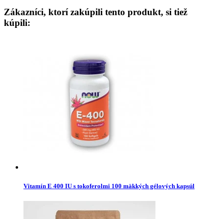
Zákazníci, ktorí zakúpili tento produkt, si tiež
kúpili:
Vitamín E 400 IU s tokoferolmi 100 mäkkých gélových kapsúl