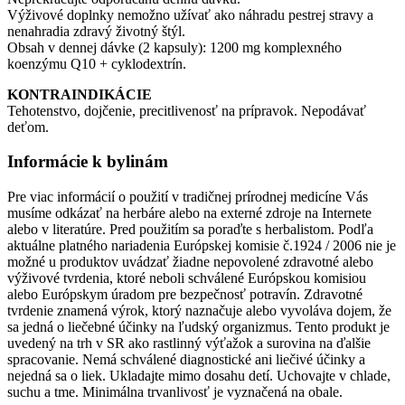
Výživové doplnky nemožno užívať ako náhradu pestrej stravy a
nenahradia zdravý životný štýl.
Obsah v dennej dávke (2 kapsuly): 1200 mg komplexného
koenzýmu Q10 + cyklodextrín.
KONTRAINDIKÁCIE
Tehotenstvo, dojčenie, precitlivenosť na prípravok. Nepodávať
deťom.
Informácie k bylinám
Pre viac informácií o použití v tradičnej prírodnej medicíne Vás
musíme odkázať na herbáre alebo na externé zdroje na Internete
alebo v literatúre. Pred použitím sa poraďte s herbalistom. Podľa
aktuálne platného nariadenia Európskej komisie č.1924 / 2006 nie je
možné u produktov uvádzať žiadne nepovolené zdravotné alebo
výživové tvrdenia, ktoré neboli schválené Európskou komisiou
alebo Európskym úradom pre bezpečnosť potravín. Zdravotné
tvrdenie znamená výrok, ktorý naznačuje alebo vyvoláva dojem, že
sa jedná o liečebné účinky na ľudský organizmus. Tento produkt je
uvedený na trh v SR ako rastlinný výťažok a surovina na ďalšie
spracovanie. Nemá schválené diagnostické ani liečivé účinky a
nejedná sa o liek. Ukladajte mimo dosahu detí. Uchovajte v chlade,
suchu a tme. Minimálna trvanlivosť je vyznačená na obale.