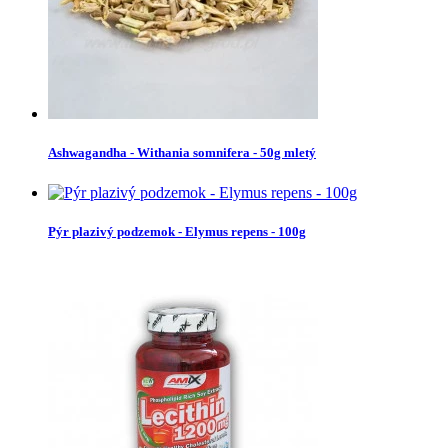
Ashwagandha - Withania somnifera - 50g mletý
Pýr plazivý podzemok - Elymus repens - 100g