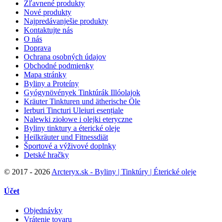
Zľavnené produkty
Nové produkty
Najpredávanješie produkty
Kontaktujte nás
O nás
Doprava
Ochrana osobných údajov
Obchodné podmienky
Mapa stránky
Byliny a Proteíny
Gyógynövények Tinktúrák Illóolajok
Kräuter Tinkturen und ätherische Öle
Ierburi Tincturi Uleiuri esențiale
Nalewki ziołowe i olejki eteryczne
Byliny tinktury a éterické oleje
Heilkräuter und Fitnessdiät
Športové a výživové doplnky
Detské hračky
©
2017 - 2026
Arcteryx.sk - Byliny | Tinktúry | Éterické oleje
Účet
Objednávky
Vrátenie tovaru