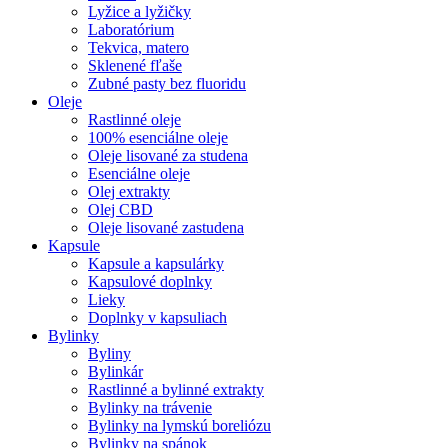
Lyžice a lyžičky
Laboratórium
Tekvica, matero
Sklenené fľaše
Zubné pasty bez fluoridu
Oleje
Rastlinné oleje
100% esenciálne oleje
Oleje lisované za studena
Esenciálne oleje
Olej extrakty
Olej CBD
Oleje lisované zastudena
Kapsule
Kapsule a kapsulárky
Kapsulové doplnky
Lieky
Doplnky v kapsuliach
Bylinky
Byliny
Bylinkár
Rastlinné a bylinné extrakty
Bylinky na trávenie
Bylinky na lymskú boreliózu
Bylinky na spánok