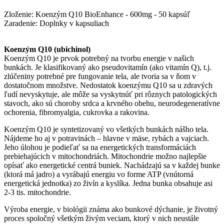
Zloženie: Koenzým Q10 BioEnhance - 600mg - 50 kapsúľ
Zaradenie: Doplnky v kapsuliach
Koenzým Q10 (ubichinol)
Koenzým Q10 je prvok potrebný na tvorbu energie v našich
bunkách. Je klasifikovaný ako pseudovitamín (ako vitamín Q), t.j.
zlúčeniny potrebné pre fungovanie tela, ale tvoria sa v ňom v
dostatočnom množstve. Nedostatok koenzýmu Q10 sa u zdravých
ľudí nevyskytuje, ale môže sa vyskytnúť pri rôznych patologických
stavoch, ako sú choroby srdca a krvného obehu, neurodegeneratívne
ochorenia, fibromyalgia, cukrovka a rakovina.
Koenzým Q10 je syntetizovaný vo všetkých bunkách nášho tela.
Nájdeme ho aj v potravinách – hlavne v mäse, rybách a vajciach.
Jeho úlohou je podieľať sa na energetických transformáciách
prebiehajúcich v mitochondriách. Mitochondrie možno najlepšie
opísať ako energetické centrá buniek. Nachádzajú sa v každej bunke
(ktorá má jadro) a vyrábajú energiu vo forme ATP (vnútorná
energetická jednotka) zo živín a kyslíka. Jedna bunka obsahuje asi
2-3 tis. mitochondrie.
Výroba energie, v biológii známa ako bunkové dýchanie, je životný
proces spoločný všetkým živým veciam, ktorý v nich neustále