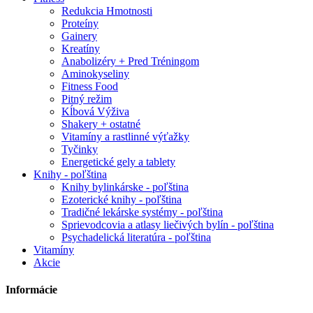
Redukcia Hmotnosti
Proteíny
Gainery
Kreatíny
Anabolizéry + Pred Tréningom
Aminokyseliny
Fitness Food
Pitný režim
Kĺbová Výživa
Shakery + ostatné
Vitamíny a rastlinné výťažky
Tyčinky
Energetické gely a tablety
Knihy - poľština
Knihy bylinkárske - poľština
Ezoterické knihy - poľština
Tradičné lekárske systémy - poľština
Sprievodcovia a atlasy liečivých bylín - poľština
Psychadelická literatúra - poľština
Vitamíny
Akcie
Informácie